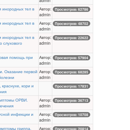
admin
 инородных тел в
Автор:
Просмотров: 62786
admin
 инородных тел в
Автор:
Просмотров: 48702
admin
 инородных тел в
Автор:
Просмотров: 22622
о слухового
admin
рвая помощь при
Автор:
Просмотров: 57904
admin
и. Оказание первой
Автор:
Просмотров: 68285
болезни
admin
 краснухе, кори и
Просмотров: 17831
ения
имптомы ОРВИ.
Автор:
Просмотров: 36713
лечения
admin
усной инфекции и
Автор:
Просмотров: 10708
admin
имптомы гриппа.
Автор:
Просмотров: 20814