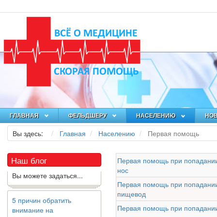
Как я заболел во время
локдауна?
Это странная ситуация:
вы соблюдали все меры
ГЛАВНАЯ
ФЕЛЬДШЕРУ
НАСЕЛЕНИЮ
НО
предосторожности
COVID-19 (вы почти все
Вы здесь:
Главная
Населению
Первая помощь
время дома), но, тем не
менее, вы каким-то
образом простудились.
Наш блог
Первая помощь при попадании
Вы можете задаться...
нос
Первая помощь при попадании
5 причин обратить
пищевод
внимание на
Первая помощь при попадани
средиземноморскую