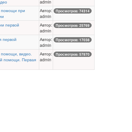
идео
admin
й помощи при
Автор:
Просмотров: 74314
ии
admin
нии первой
Автор:
Просмотров: 25769
admin
я первой
Автор:
Просмотров: 17038
admin
 помощи, видео.
Автор:
Просмотров: 57870
ой помощи. Первая
admin
медицине и скорой помощи
. Все права защищены. При копирован