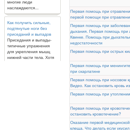
наслаждаются...
Первая помощь при отравлени
Как получить сильные,
первой помощи при отравлен
подтянутые ноги без
Первая помощь при заболеван
приседаний и выпадов
дыхания. Первая помощь при а
Приседания и выпады-
Квинке. Помощь при дыхатель
типичные упражнения
недостаточности
для укрепления мышц
Первая помощь при острых к
нижней части тела. Хотя
они чрезвычайно
распространены, они не
Первая помощь при менингит
могут быть безопасным
при скарлатине
вариантом для всех.
Первая помощь при носовом к
Некоторые...
Видео. Как остановить кровь из
Первая помощь при утоплени
Создана программа
предсказывающая смерть
человека с точностью
Первая помощь при кровотечен
90%
остановить кровотечение?
Оказание первой медицинской
клеща. Что делать если укуси