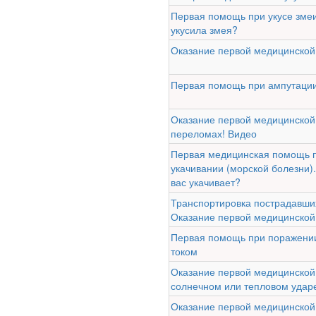
Первая помощь при укусе змеи
укусила змея?
Оказание первой медицинско
Первая помощь при ампутации
Ученые из
Стэнфордского
университета
Оказание первой медицинско
разработали программу
переломах! Видео
предсказывающую
Первая медицинская помощь 
смерть человека с
укачивании (морской болезни).
высокой точностью.
вас укачивает?
Транспортировка пострадавши
Зарплата врачей в 2018
Оказание первой медицинской
году превысит средний
доход россиян в два раза
Первая помощь при поражении
током
Оказание первой медицинско
солнечном или тепловом удар
Оказание первой медицинско