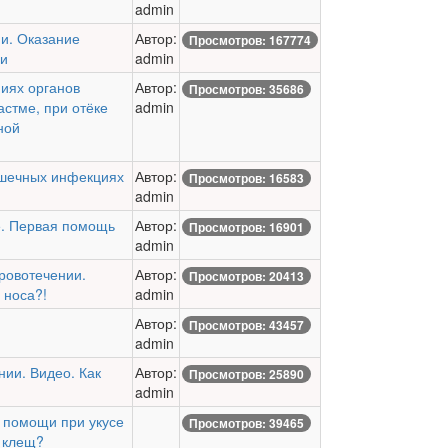
admin
и. Оказание
Автор:
Просмотров: 167774
ии
admin
иях органов
Автор:
Просмотров: 35686
стме, при отёке
admin
ной
ишечных инфекциях
Автор:
Просмотров: 16583
admin
е. Первая помощь
Автор:
Просмотров: 16901
admin
ровотечении.
Автор:
Просмотров: 20413
 носа?!
admin
и
Автор:
Просмотров: 43457
admin
ии. Видео. Как
Автор:
Просмотров: 25890
admin
 помощи при укусе
Просмотров: 39465
л клещ?