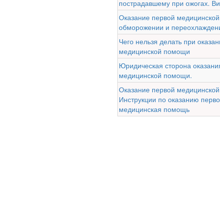
пострадавшему при ожогах. В
Глава Минздрава РФ
Оказание первой медицинско
Вероника Скворцова
обморожении и переохлажден
опровергла сообщение о
Чего нельзя делать при оказа
падении доходов
медицинской помощи
медицинских работников
в ближайшие годы. Она
Юридическая сторона оказани
заявила об этом на
медицинской помощи.
встрече с журналистами
Оказание первой медицинской
ведущих...
Инструкции по оказанию перв
медицинская помощь
Местная анестезия
развивает
кардиотоксичность
© 2010 - 2021 / 03-Ektb.ru
Сайт о 
Федеральная служба по