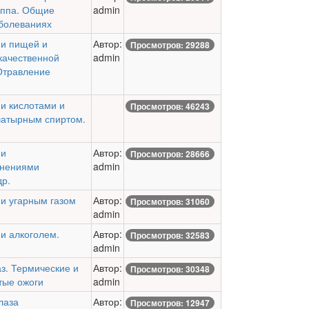
иппа. Общие
admin
болеваниях
ии пищей и
Автор:
Просмотров: 29288
качественной
admin
Отравление
и кислотами и
Просмотров: 46243
шатырным спиртом.
ии
Автор:
Просмотров: 28666
инениями
admin
др.
и угарным газом
Автор:
Просмотров: 31060
admin
и алкоголем.
Автор:
Просмотров: 32583
admin
з. Термические и
Автор:
Просмотров: 30348
тые ожоги
admin
лаза
Автор:
Просмотров: 12947