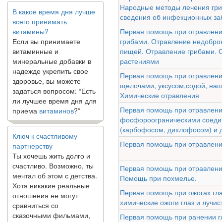
В какое время дня лучше
Народные методы лечения гр
всего принимать
сведения об инфекционных за
витамины?
Первая помощь при отравлен
Если вы принимаете
грибами. Отравление недобро
витаминные и
пищей. Отравление грибами. 
минеральные добавки в
растениями
надежде укрепить свое
здоровье, вы можете
Первая помощь при отравлени
задаться вопросом: “Есть
щелочами, уксусом,содой, на
ли лучшее время дня для
Химические отравления
приема
витаминов
?”
Первая помощь при отравлен
фосфороограническими соед
Ключ к счастливому
(карбофосом, дихлофосом) и 
партнерству
Первая помощь при отравлени
Ты хочешь жить долго и
счастливо. Возможно, ты
мечтал об этом с детства.
Первая помощь при отравлени
Хотя никакие реальные
Помощь при похмелье.
отношения не могут
Первая помощь при ожогах гла
сравниться со
химические ожоги глаз и лучис
сказочными фильмами,
многие люди
Первая помощь при ранении г