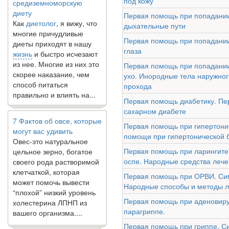
под кожу
диету
Как
диетолог
, я вижу, что
Первая помощь при попадании
многие причудливые
дыхательные пути
диеты приходят в нашу
Первая помощь при попадании
жизнь
и быстро исчезают
глаза
из нее. Многие из них это
скорее наказание, чем
Первая помощь при попадании
способ питаться
ухо. Инородные тела наружног
правильно и влиять на...
прохода
Первая помощь диабетику. Пе
7 Фактов об овсе, которые
сахарном диабете
могут вас удивить
Первая помощь при гипертони
Овес-это натуральное
помощи при гипертонической 
цельное зерно, богатое
Первая помощь при ларингите,
своего рода растворимой
оспе. Народные средства леч
клетчаткой, которая
может помочь вывести
Первая помощь при ОРВИ. С
“плохой” низкий уровень
Народные способы и методы 
холестерина ЛПНП из
Первая помощь при аденовир
вашего организма....
парагриппе.
Первая помощь при гриппе. С