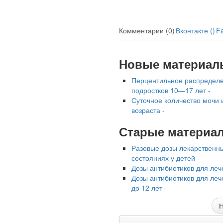
Соответствующий
законопроект
внесен в палату
Комментарии (0)
Вконтакте (
)
F
на
рассмотрение.
Новые материал
Суть его
Перцентильное распределе
заключается в
подростков 10—17 лет -
нахождении
Суточное количество мочи 
возраста -
одного из
Старые материа
родителей в
больничной
Разовые дозы лекарственн
палате
состояниях у детей -
Дозы антибиотиков для леч
бесплатно, в
Дозы антибиотиков для леч
течении всего
до 12 лет -
срока лечения...
Н