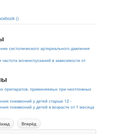
acebook (
)
ы
ние систолического артериального давления
и частота мочеиспусканий в зависимости от
лы
ых препаратов, применяемых при неотложных
ения пневмоний у детей старше 12 -
ения пневмоний у детей в возрасте от 1 месяца
азад
Вперёд