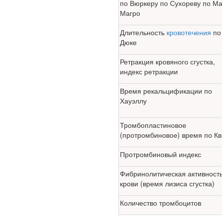
по Вюркеру по Сухореву по Ма
Федеральная служба по
Магро
надзору в сфере
здравоохранения
Длительность
кровотечения
по
озвучила тревожную
Дюке
статистику. Она касаются
увеличения риска острой
Ретракция кровяного сгустка,
кардиотоксичности и
индекс ретракции
роста сопутствующих
осложнений от...
Время рекальцификации по
Хауэллу
Закон о праве родителей
Тромбопластиновое
находиться с детьми в
(протромбино­вое) время по Кв
реанимации внесен в
Госдуму
Протромбиновый индекс
Фибринолитическая активност
кро­ви (время лизиса сгустка)
Количество тромбоцитов