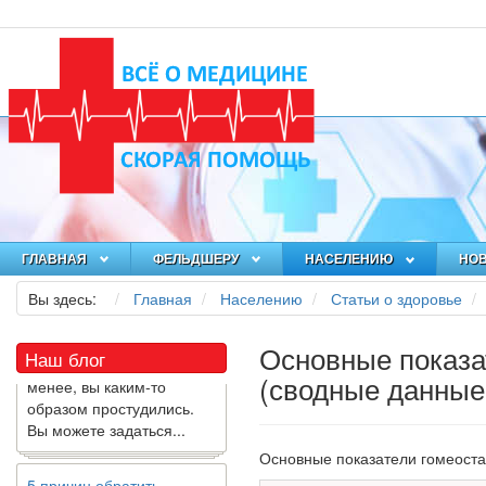
Как я заболел во время
локдауна?
Это странная ситуация:
ГЛАВНАЯ
ФЕЛЬДШЕРУ
НАСЕЛЕНИЮ
НО
вы соблюдали все меры
предосторожности
Вы здесь:
Главная
Населению
Статьи о здоровье
COVID-19 (вы почти все
время дома), но, тем не
Основные показа
Наш блог
менее, вы каким-то
образом простудились.
(сводные данные
Вы можете задаться...
5 причин обратить
Основные показатели гомеост
внимание на