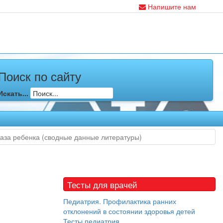
Напишите нам
Поиск по сайту
Искать...
аза ребенка (сводные данные литературы)
Тесты для врачей
Педиатрия. Профилактика ранних
отклонений в состоянии здоровья детей
Тесты педиатрия