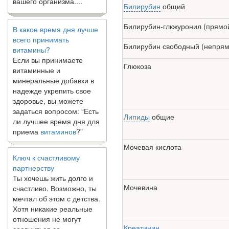
Билирубин
общий
В какое время дня лучше
всего принимать
Билирубин-глкжуронил (прямо
витамины?
Если вы принимаете
Билирубин свободный (непрям
витаминные и
минеральные добавки в
Глюкоза
надежде укрепить свое
здоровье, вы можете
задаться вопросом: “Есть
ли лучшее время дня для
Липиды
общие
приема
витаминов
?”
Ключ к счастливому
Мочевая кислота
партнерству
Ты хочешь жить долго и
счастливо. Возможно, ты
мечтал об этом с детства.
Мочевина
Хотя никакие реальные
отношения не могут
сравниться со
сказочными фильмами,
Креатинин