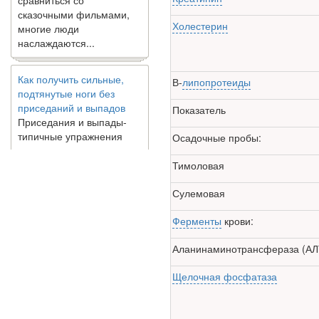
многие люди
наслаждаются...
Холестерин
Как получить сильные,
подтянутые ноги без
В-
липопротеиды
приседаний и выпадов
Приседания и выпады-
Показатель
типичные упражнения
для укрепления мышц
Осадочные пробы:
нижней части тела. Хотя
они чрезвычайно
Тимоловая
распространены, они не
могут быть безопасным
Сулемовая
вариантом для всех.
Некоторые...
Ферменты
крови:
Аланинаминотрансфераза (АЛ
Создана программа
предсказывающая смерть
Щелочная фосфатаза
человека с точностью
90%