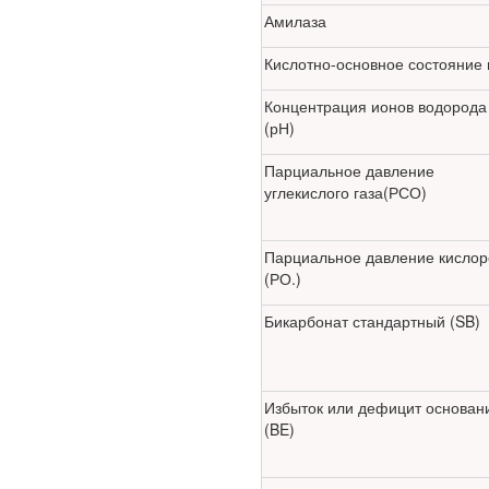
Амилаза
Кислотно-основное состояние и
Концентрация ионов водорода
(рН)
Ученые из
Парциальное давление
Стэнфордского
углекислого газа(РСО)
университета
разработали программу
предсказывающую
Парциальное давление кисло
смерть человека с
(РО.)
высокой точностью.
Бикарбонат стандартный (SB)
Зарплата врачей в 2018
году превысит средний
доход россиян в два раза
Избыток или дефицит основан
(BE)