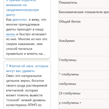
Показатель
средиземноморскую
диету
Биохимические показатели кро
Как
диетолог
, я вижу, что
многие причудливые
Общий белок
диеты приходят в нашу
жизнь
и быстро исчезают
из нее. Многие из них это
скорее наказание, чем
Альбумин
способ питаться
правильно и влиять на...
7 Фактов об овсе, которые
Глобулины
могут вас удивить
Овес-это натуральное
цельное зерно, богатое
^-глобулины
своего рода растворимой
клетчаткой, которая
глобулины
может помочь вывести
“плохой” низкий уровень
(3-глобулины
холестерина ЛПНП из
у-глобулины •
вашего организма....