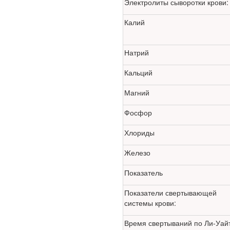
Электролиты сыворотки крови:
Калий
Глава Минздрава РФ
Вероника Скворцова
опровергла сообщение о
Натрий
падении доходов
медицинских работников
Кальций
в ближайшие годы. Она
заявила об этом на
Магний
встрече с журналистами
ведущих...
Фосфор
Хлориды
Местная анестезия
развивает
Железо
кардиотоксичность
Показатель
Показатели свертывающей
системы крови:
Время свертываний по Ли-Уай