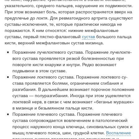
указательного, среднего пальцев, нарушение их подвижности.
При этом возникает боль, ко­торая распространяется вверх на
предплечье до локтя. Для ревма­тоидного артрита существуют
суставы-исключения, те, которые практически никогда не
поражаются. К ним относятся: нижние межфаланговые
суставы, первый пястно-фаланговый
сустав
боль­шого пальца
кисти, верхний межфаланговын сустав мизинца.
Поражение лучелоктевого сустава. Поражение лучелокте-
вого сустава проявляется резкой болезненностью при
повороте ки­сти кнаружи и кнутри. Редко возникают
подвывихи в этом суставе.
Поражение локтевого сустава. Поражение локтевого су­
става проявляется болями, ограничением сгибания и
разгибания. В дальнейшем возникает порочное положение
сустава — полу­разгибания. Иногда при этом ущемляется
локтевой нерв, в связи с чем возникает «беганье мурашек»
в мизинце и безымянном пальце кисти.
Поражение плечевого сустава. Поражение плечевого
сустава сопровождается вовлечением в патологический
процесс наружного конца ключицы, синовиальных сумок и
мышц плечевого пояса, шеи, грудной клетки.
Воспаление
плечевого сустава проявляется его припухлостью и