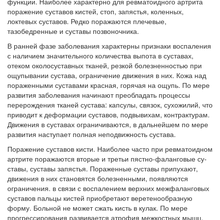
функции. Наибо­лее характерно для ревматоидного артрита
Местная анестезия развивает кардиотоксичность
поражение суставов ки­стей, стоп, запястья, коленных,
Федеральная служба по
локтевых суставов. Редко поража­ются плечевые,
надзору в сфере
тазобедренные и суставы позвоночника.
здравоохранения озвучила
тревожную статистику. Она
В ранней фазе заболевания характерны признаки воспаления
касаются увеличения риска
с наличием значительного количества выпота в суставах,
острой кардиотоксичности и
отеком околосуставных тканей, резкой болезненностью при
роста сопутствующих
ощупывании сустава, ограничение движения в них. Кожа над
осложнений от...
пораженными су­ставами красная, горячая на ощупь. По мере
развития заболевания начинают преобладать процессы
перерождения тканей сустава: капсулы, связок, сухожилий, что
приводит к деформации суставов, подвывихам, контрактурам.
Закон о праве родителей находиться с детьми в
Движения в суставах ограничиваются, в дальнейшем по мере
реанимации внесен в Госдуму
развития наступает полная неподвижность сустава.
Соответствующий
законопроект внесен в
Поражение суставов кисти. Наиболее часто при ревматоид­ном
артрите поражаются вторые и третьи пястно-фаланговые су­
палату на
ставы, суставы запястья. Пораженные суставы припухают,
рассмотрение. Суть его
движе­ния в них становятся болезненными, появляются
заключается в
ограничения. в связи с воспалением верхних межфаланговых
нахождении одного из
суставов пальцы кистей приобретают веретенообразную
родителей в
форму. Больной не может сжать кисть в кулак. По мере
больничной палате
прогрессирования развивается атро­фия межкостных мышц,