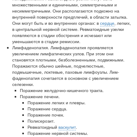
множественными и единичными, симме­тричными и
несимметричными. Они располагаются подкожно на
внутренней поверхности предплечий, в области затылка.
Они мо­гут быть и во внутренних органах: в
сердце
, легких,
в центральной нервной системе. Ревматоидные узелки
появляются в стадии обо­стрения и исчезают или
уменьшаются в стадии ремиссии.
Лимфаденопатия. Лимфаденопатия проявляется
увеличени­ем лимфатических узлов. При этом они
становятся плотными, без­болезненными, подвижными.
Поражаются обычно шейные, под­челюстные,
подмышечные, локтевые, паховые лимфоузлы. Лим­
фаденопатия сочетается в основном с увеличением
селезенки.
Поражение желудочно-кишечного тракта.
Поражение печени.
Поражение легких и плевры.
Поражение сердца.
Поражение почек.
Полисерозит.
Ревматоидный
васкулит
.
Поражение нервной системы.