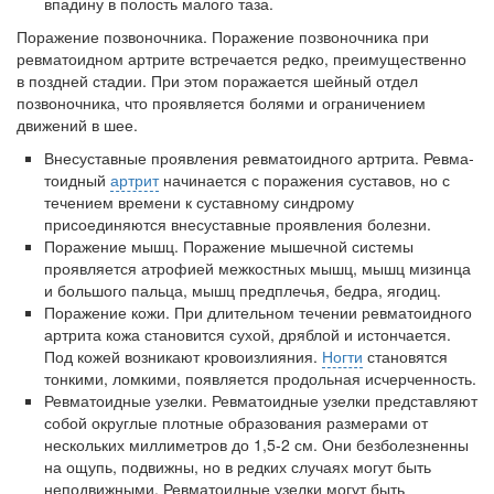
впадину в полость малого таза.
Поражение позвоночника. Поражение позвоночника при
ревматоидном артрите встречается редко, преимущественно
в поздней стадии. При этом поражается шейный отдел
позвоночни­ка, что проявляется болями и ограничением
движений в шее.
Внесуставные проявления ревматоидного артрита. Ревма­
тоидный
артрит
начинается с поражения суставов, но с
течением времени к суставному синдрому
присоединяются внесуставные проявления болезни.
Поражение мышц. Поражение мышечной системы
проявля­ется атрофией межкостных мышц, мышц мизинца
и большого пальца, мышц предплечья, бедра, ягодиц.
Поражение кожи. При длительном течении ревматоидного
артрита кожа становится сухой, дряблой и истончается.
Под кожей возникают кровоизлияния.
Ногти
становятся
тонкими, ломкими, появляется продольная исчерченность.
Ревматоидные узелки. Ревматоидные узелки представляют
собой округлые плотные образования размерами от
нескольких миллиметров до 1,5-2 см. Они безболезненны
на ощупь, подвиж­ны, но в редких случаях могут быть
неподвижными. Ревматоид­ные узелки могут быть