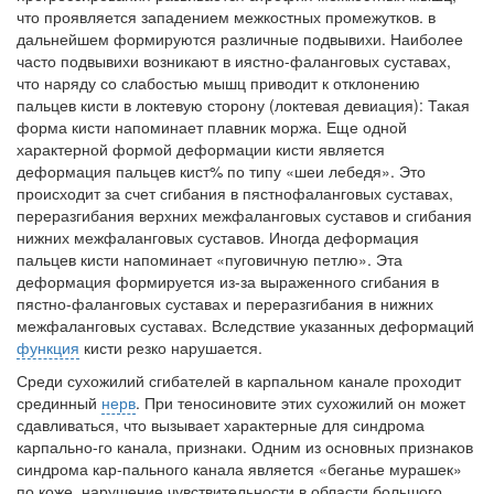
бесплатно, в течении всего срока лечения...
что проявляется западением межкостных промежутков. в
дальнейшем формируются различные подвыви­хи. Наиболее
часто подвывихи возникают в иястно-фаланговых суставах,
что наряду со слабостью мышц приводит к отклонению
пальцев кисти в локтевую сторону (локтевая девиация): Такая
форма кисти напоминает плавник моржа. Еще одной
характерной формой деформации кисти является
деформация пальцев кист% по типу «шеи лебедя». Это
происходит за счет сгибания в пястнофаланговых суставах,
переразгибания верхних межфаланговых суставов и сгибания
нижних межфаланговых суставов. Иногда де­формация
пальцев кисти напоминает «пуговичную петлю». Эта
деформация формируется из-за выраженного сгибания в
пястно-фаланговых суставах и переразгибания в нижних
межфаланговых суставах. Вследствие указанных деформаций
функция
кисти рез­ко нарушается.
Среди сухожилий сгибателей в карпальном канале проходит
срединный
нерв
. При теносиновите этих сухожилий он может
сдавливаться, что вызывает характерные для синдрома
карпально-го канала, признаки. Одним из основных признаков
синдрома кар-пального канала является «беганье мурашек»
по коже, нарушение чувствительности в области большого,