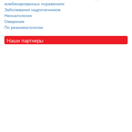
комбинированных поражениях
Заболевания надпочечников
Неонатология
Ожирение
По реаниматологии
Наши партнеры
© 2010 - 2021 / 03-Ektb.ru
Сайт о медицине и скорой помощи
.
Все права защищены. При копировании материалов ссылка
обязательна.