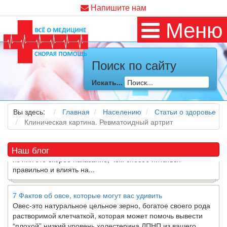
Напишите нам
Меню
Как я заболел во время локдауна?
Поиск по сайту
Это странная ситуация: вы соблюдали все меры
предосторожности COVID-19 (вы почти все время дома),
Искать...
но, тем не менее, вы каким-то образом простудились. Вы
можете задаться...
Вы здесь:
Главная
Населению
Статьи о здоровье
Клиническая картина. Ревматоидный артрит
5 причин обратить внимание на средиземноморскую диету
Как
диетолог
, я вижу, что многие причудливые диеты
приходят в нашу
жизнь
и быстро исчезают из нее. Многие
Наш блог
из них это скорее наказание, чем способ питаться
правильно и влиять на...
7 Фактов об овсе, которые могут вас удивить
Овес-это натуральное цельное зерно, богатое своего рода
растворимой клетчаткой, которая может помочь вывести
“плохой” низкий уровень холестерина ЛПНП из вашего