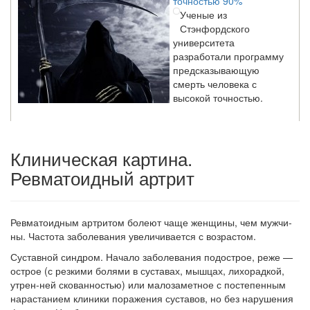
Ученые из
Стэнфордского
университета
разработали программу
предсказывающую
смерть человека с
высокой точностью.
Зарплата врачей в 2018 году превысит средний доход
Клиническая картина.
россиян в два раза
Глава Минздрава РФ
Ревматоидный артрит
Вероника Скворцова
опровергла
сообщение о падении
Ревматоидным артритом болеют чаще женщины,
чем мужчи­
доходов медицинских
ны. Частота заболевания увеличивается с возрастом.
работников в
ближайшие годы. Она
Суставной синдром. Начало заболевания подострое, реже —
заявила об этом на
острое (с резкими болями в суставах, мышцах, лихорадкой,
встрече с журналистами ведущих...
утрен-ней скованностью) или малозаметное с постепенным
нарастанием клиники поражения суставов, но без нарушения