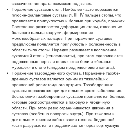
связочного аппарата возможен подвывих.
Поражение суставов стоп. Наиболее часто поражаются
плюсне-фаланговые суставы И, III, IV пальцев стопы, что
проявля­ется припухлостью и болями при ходьбе, прыжках.
Постепенно развивается деформация стопы, отклонение
большого пальца кна­ружи, формирование
молоткообразных пальцев. При поражении суставов
предплюсны появляется припухлость и болезненность в
области тыла стопы. Нередко развивается воспаление
сухожилий стопы (теносиновиты), при этом сдавливаются
подошвенные не­рвы и появляются боли и «беганье
мурашек» в стопе (синдром предплюсневого канала).
Поражение тазобедренного сустава. Поражение тазобе­
дренных суставов является одним из тяжелейших
проявлений ревматоидного артрита. Тазобедренные
суставы поражаются при длительном сроке заболевания.
Воспаление тазобедренных суста­вов проявляется болями,
которые распространяются в паховую и ягодичную
области. При этом резко ограничиваются движения в
суставах (особенно повороты внутрь). При тяжелом и
длительном течении заболевания головка бедренной
кости разрушается и про­давливается через вертлужную