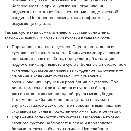
болезненностью при ощупывании, ограниче­нии
подвижности, а также болезненностью в подмышечной
впади­не. Постепенно развивается атрофия мышц,
окружающих сустав.
Так как суставная сумка плечевого сустава ослаблена,
возможны вывихи и подвывихи головки плечевой кости.
Поражение коленного сустава. Поражение коленных
суста­вов наблюдается часто. Клиническими признаками
поражения яв­ляются боль, припухлость, баллотация
надколенника при выпоте в сустав. Больные с поражением
коленных суставов занимают вы­нужденное положение —
сгибание в коленных суставах. Это при­водит к
возникновению нарушения разгибания в суставах. При
ревматоидном артрите коленных суставов быстро
развивается атрофия передней группы мышц бедра.
Положение сгибания ко­ленного сустава повышает
внутрисуставное давление, что приво­дит к выпячиванию
суставной капсулы в подколенную ямку (киста Бейкера).
Поражение голеностопного сустава. Поражение голено­
стопного сустава наблюдается редко и проявляется
болями, отеком в области лодыжек. При слабости