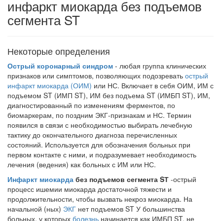
инфаркт миокарда без подъемов
сегмента ST
Некоторые определения
Острый коронарный синдром
- любая группа клинических
признаков или симптомов, позволяющих подозревать
острый
инфаркт миокарда (ОИМ)
или НС. Включает в себя ОИМ, ИМ с
подъемом ST (ИМП ST), ИМ без подъема ST (ИМБП ST
),
ИМ,
диагностированный по изменениям ферментов, по
биомаркерам, по позд­ним ЭКГ-признакам и НС. Термин
появился в связи с необходимостью выбирать ле­чебную
тактику до окончательного диагноза перечисленных
состояний. Использует­ся для обозначения больных при
первом контакте с ними, и подразумевает необхо­димость
лечения (ведения) как больных с ИМ или НС.
Инфаркт миокарда
без подъемов сегмента
S
Т
-острый
процесс ишемии миокарда достаточной тяжести и
продолжительности, чтобы вызвать некроз миокарда. На
начальной (ных)
ЭКГ
нет подъемов ST У большинства
больных, у которых
болезнь
начинается как ИМБП ST, не