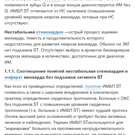
появляются зубцы Q и в конце концов диагностируется ИМ без
Q. ИМБП ST отличается от НС наличием (повышением
уровней) маркеров некроза миокарда, которые при НС
отсутствуют.
Нестабильная
стенокардия
—острый процесс ишемии
миокарда, тяжесть и продолжительность которого
недостаточны для развития некроза миокарда. Обычно на ЭКГ
нет подъемов ST
.
Отсутствует выброс в кровоток биомаркеров
нек­роза миокарда в количествах, достаточных для диагноза
ИМ.
1.1.1. Соотношение понятий нестабильная стенокардия и
инфаркт
миокарда без подъемов сегмента
ST
Как ясно из приведенных определений,
понятие
ИМБП ST
появилось в связи с широким внедрением в клиническую
практику определения сердечных тропонинов. Больные с ОКС
без подъемов ST с повышенным уровнем сердечных
тропонинов (т.е. больные с ИМБП ST
)
имеют худший прогноз
(более высокий риск осложнений) и требуют более активных
лечения и наблюдения. Термин ИМБП STиспользуется для
"маркировки" больного на протяжении непродолжительного
времени, пока не выяс­нится окончательно, не развился ли у