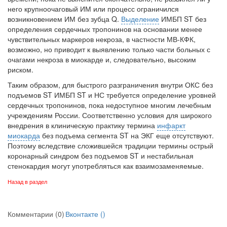
него крупноочаговый ИМ или процесс ограни­чился
возникновением ИМ без зубца Q.
Выделение
ИМБП ST
без
определения сер­дечных тропонинов на основании менее
чувствительных маркеров некроза, в част­ности
МВ-КФК,
возможно, но приводит к выявлению только части больных с
очагами некроза в миокарде и, следовательно, высоким
риском.
Таким образом, для быстрого разграничения внутри ОКС без
подъемов ST ИМБП ST и НС требуется определение уровней
сердечных тропонинов, пока недоступное мно­гим лечебным
учреждениям России. Соответственно условия для широкого
внедре­ния в клиническую практику термина
инфаркт
миокарда
без подъема сегмента ST на ЭКГ еще отсутствуют.
Поэтому вследствие сложившейся традиции термины
острый
коронарный синдром без подъемов
ST
и нестабильная
стенокардия могут употреб­ляться как взаимозаменяемые.
Назад в раздел
Комментарии (0)
Вконтакте (
)