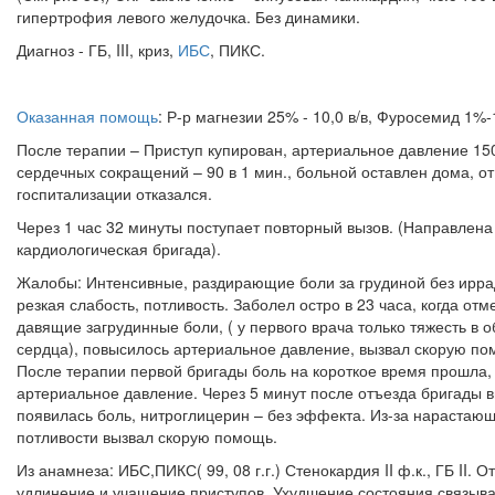
гипертрофия левого желудочка. Без динамики.
Диагноз - ГБ,
III, криз,
ИБС
, ПИКС.
Оказанная помощь
: Р-р магнезии 25% - 10,0 в/в, Фуросемид 1%-1
После терапии – Приступ купирован, артериальное давление 150
сердечных сокращений – 90 в 1 мин., больной оставлен дома, от
госпитализации отказался.
Через 1 час 32 минуты поступает повторный вызов. (Направлена
кардиологическая бригада).
Жалобы: Интенсивные, раздирающие боли за грудиной без ирра
резкая слабость, потливость. Заболел остро в 23 часа, когда отм
давящие загрудинные боли, ( у первого врача только тяжесть в о
сердца), повысилось артериальное давление, вызвал скорую по
После терапии первой бригады боль на короткое время прошла,
артериальное давление. Через 5 минут после отъезда бригады 
появилась боль, нитроглицерин – без эффекта. Из-за нарастаю
потливости вызвал скорую помощь.
Из анамнеза: ИБС,ПИКС( 99, 08 г.г.) Стенокардия
II ф.к., ГБ
II. 
удлинение и учащение приступов. Ухудшение состояния связыва