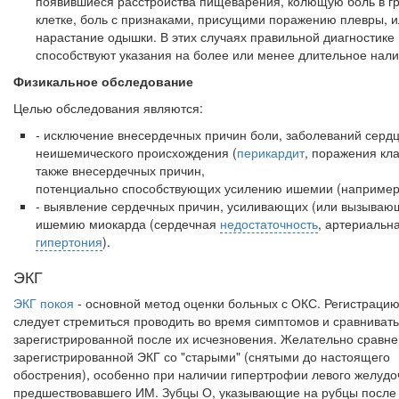
появившиеся расстройства пищеварения, колющую боль в г
клетке, боль с признаками, присущими поражению плевры, 
нарастание одышки. В этих случаях правильной диагностике
способствуют указания на более или менее длительное нали
Физикальное
обследование
Целью обследования являются:
- исключение внесердечных причин боли, заболеваний серд
неишемического происхождения (
перикардит
, поражения кла
также внесердечных причин,
потенциально способствующих усилению ишемии (например,
- выявление сердечных причин, усиливающих (или вызываю
ишемию миокарда (сердечная
недостаточность
, артериальн
гипертония
).
ЭКГ
ЭКГ покоя
- основной метод оценки больных с ОКС. Регистраци
следует стремиться проводить во время симптомов и сравнивать
зарегистрированной после их исчезновения. Желательно сравн
зарегистрированной ЭКГ со "стары­ми" (снятыми до настоящего
обострения), особенно при наличии гипертрофии лево­го желудо
предшествовавшего ИМ. Зубцы О, указывающие на рубцы после