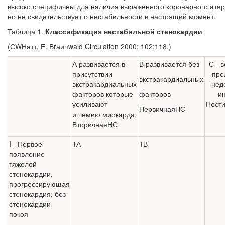
высоко специфичны для наличия выраженного коронарного атеро
но не свидетельствует о нестабильности в настоящий момент.
Таблица 1.
Классификация нестабильной стенокардии
(
С
W
Натт
,
Е
.
В
r
аип
wald Circulation
2000: 102:118.)
А развивается в
В развивается без
С - 
присутст­вии
пре
экстракардиальных
экстракардиальных
нед
факторов которые
факторов
и
усили­вают
Пост
Первичная
НС
ишемию миокарда.
Вторичная
НС
I - Первое
1А
1В
появление
тяжелой
стенокардии,
прогрессирующая
стенокардия; без
стенокардии
покоя