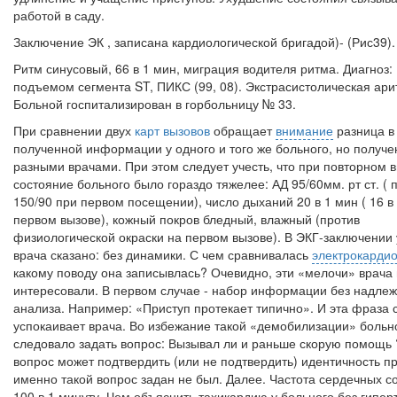
работой в саду.
Заключение ЭК , записана кардиологической бригадой)- (Рис39).
Ритм синусовый, 66 в 1 мин, миграция водителя ритма. Диагноз:
подъемом сегмента
ST, ПИКС (99, 08). Экстрасистолическая ари
Больной госпитализирован в горбольницу № 33.
При сравнении двух
карт вызовов
обращает
внимание
разница в
полученной информации у одного и того же больного, но получ
разными врачами. При этом следует учесть, что при повторном 
состояние больного было гораздо тяжелее: АД 95/60мм. рт ст. ( 
150/90 при первом посещении), число дыханий 20 в 1 мин ( 16 в
первом вызове), кожный покров бледный, влажный (против
физиологической окраски на первом вызове). В ЭКГ-заключении 
врача сказано: без динамики. С чем сравнивалась
электрокарди
какому поводу она записывлась? Очевидно, эти «мелочи» врача
интересовали. В первом случае - набор информации без надле
анализа. Например: «Приступ протекает типично». И эта фраза 
успокаивает врача. Во избежание такой «демобилизации» больн
следовало задать вопрос: Вызывал ли и раньше скорую помощь 
вопрос может подтвердить (или не подтвердить) идентичность пр
именно такой вопрос задан не был. Далее. Частота сердечных 
100 в 1 минуту. Чем объяснить тахикардию у больного без гипер