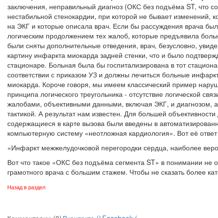
заключения, неправильный диагноз (ОКС без подъёма ST, что со
нестабильной стенокардии, при которой не бывает изменений, к
на ЭКГ и которые описала врач. Если бы рассуждения врача бы
логическим продолжением тех жалоб, которые предъявила боль
были сняты дополнительные отведения, врач, безусловно, увид
картину инфаркта миокарда задней стенки, что и было подтверж
стационаре. Больная была бы госпитализирована в тот стационар
соответствии с приказом УЗ и должны лечиться больные инфарк
миокарда. Короче говоря, мы имеем классический пример нару
принципа логического треугольника - отсутствие логической свя
жалобами, объективными данными, включая ЭКГ, и диагнозом, а
тактикой. А результат нам известен. Для большей объективности
содержащиеся в карте вызова были введены в автоматизирован
компьютерную систему «неотложная кардиология». Вот её ответ
«Инфаркт межжелудочковой перегородки сердца, наиболее вер
Вот что такое «ОКС без подъёма сегмента ST» в понимании не 
грамотного врача с большим стажем. Чтобы не сказать более кат
Назад в раздел