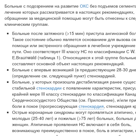
Больные с подозрением на развитие
ОКС
без подъемов сегмента
лечение которых рассматривается в настоящих рекомендациях,
обращении за медицин­ской помощью могут быть отнесены к с
клиническим группам.
Больные после затяжного (>15 мин) приступа ангинозной бол
Такое состояние обычно является основанием для вызова с
помощи или экстренного обращения в лечебное учреждение
пути. Оно соответствует III классу НС по классификации
С
W
Е.Вгаunwald (таблица 1). Относящиеся к этой группе больны
составляют основной объект настоящих рекомендаций.
Больные с впервые возникшей (в предшествующие 28-30 дне
(определение см. следующий пункт) стенокардией.
Больные, у которых произошла дестабилизация ранее суще
стабильной
стенокардии
с появлением характеристик, прису
край­ней мере III классу стенокардии по классификации Кана
Сердечно­сосудистого Общества (см. Приложение), и/или пр
боли в покое (прогрессирующая
стенокардия
, стенокардия 
Острые коронарные синдромы могут проявляться атипично, 
моло­дых (25-40 лет) и пожилых (>75 лет) больных, больных 
женщин. Атипич­ные проявления НС включают в себя боль,
возникающую преимущественно в покое, боль в эпигастрии, 