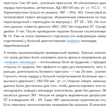
приступа 1час 20 мин., усиление приступов. Из объективных да
сердца приглушены, ритмичные, АД 180/100 мм. рт. ст, Ч.С.С - 10
Характеристика пульса не указана. ЭКГ – (Рис. 40). Синусовый р
гипертрофия левого желудочка. Ишемические изменения по пер
перегородочной с переходом на верхушку (-
ST
V2 –
V4). На осн
этих данных ставится диагноз: ИБС, ОКС без подъёма
ST. Сахар
диабет,
II тип. После проведения терапии больная госпитализир
№ 14. Уже на этапе приёмного отделения (по информации заве
отделением) у больной диагностирован
инфаркт
миокарда,
заднебазальный.
А теперь проанализируем приведенный пример. Хорошо описан
что сразу должно было направить мысль врача в направление д
«
инфаркт миокарда
» – интенсивные боли за грудиной, с ирради
стороны от грудины, без эффекта от двух доз нитроминта, чего 
раньше, длительность болевого приступа – 1 час 20 мин., усиле
Глухость тонов сердца у больной гипертензивной болезнью при 
высокого давления ( 180/100 мм . рт. ст.) Короче говоря, имеющ
данных было достаточно для того, чтобы диагностировать или хо
заподозрить инфаркт миокарда (клинически, даже без данных ЭК
касается данных ЭКГ. Нельзя не увидеть выраженную депресси
ST в отведениях V2 – V5. Само ЭКГ-заключение практически отсу
Есть перечень патологических признаков без анализа. В результа