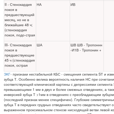
II - Стенокардия
НА
ИВ
покоя в
предшествующий
месяц, но не в
бли­жайшие 48 ч;
(стено­кардия
покоя, подо-страя
III- Стенокардия
ША
ШВ ШВ - Тропоннн
покоя в
-И1В - Тропонин +
предшествующие
45 ч (стенокардия
покоя, острая
ЭКГ
- признаки нестабильной КБС - смещения сегмента SТ и из
зубца Т. Особенно велика вероятность наличия НС при сочетан
соответствующей кли­нической картины с депрессиями сегмента 
превышающими 1 мм в двух и более смежных отведениях, а так
инверсией зубца Т >1мм в отведениях с преобладаю­щим зубцом
(последний признак менее специфичен). Глубокие симметричные
зубца Т в передних грудных отведениях часто свидетельствуют о
выраженном проксимальном стенозе нисходящей ветви левой к