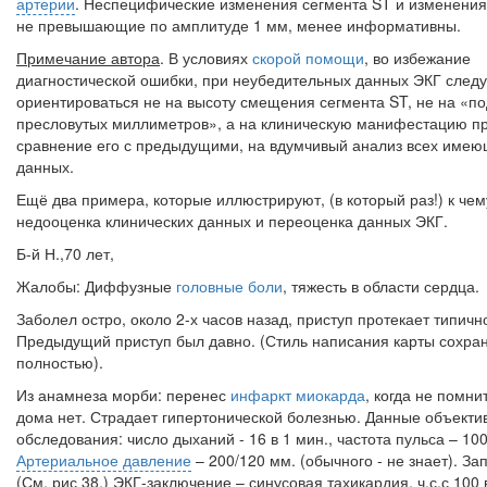
артерии
. Неспецифические изменения сегмента ST и изменения 
не превышающие по амплитуде 1 мм, менее информативны.
Примечание автора
. В условиях
скорой помощи
, во избежание
диагностической ошибки, при неубедительных данных ЭКГ следу
ориентироваться не на высоту смещения сегмента
ST
, не на «п
пресловутых миллиметров», а на клиническую манифестацию пр
сравнение его с предыдущими, на вдумчивый анализ всех име
данных.
Ещё два примера, которые иллюстрируют, (в который раз!) к че
недооценка клинических данных и переоценка данных ЭКГ.
Б-й Н.,70 лет,
Жалобы: Диффузные
головные боли
, тяжесть в области сердца.
Заболел остро, около 2-х часов назад, приступ протекает типичн
Предыдущий приступ был давно. (Стиль написания карты сохра
полностью).
Из анамнеза морби: перенес
инфаркт миокарда
, когда не помни
дома нет. Страдает гипертонической болезнью. Данные объекти
обследования: число дыханий - 16 в 1 мин., частота пульса – 100
Артериальное давление
– 200/120 мм. (обычного - не знает). З
(См. рис 38,) ЭКГ-заключение – синусовая тахикардия, ч.с.с 100 в