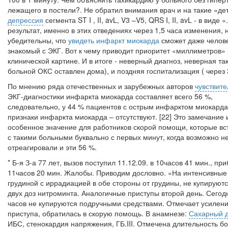
лежащего в постели?. Не обратил внимания врач и на такие «де
депрессия
сегмента
ST
I ,
II,
avL,
V3 –
V5,
QRS
I,
II,
avL - в виде «.
результат, именно в этих отведениях через 1,5 часа изменения, 
убедительны, что
увидеть инфаркт миокарда
сможет даже челов
знакомый с ЭКГ. Вот к чему приводит приоритет «миллиметров»
клинической картине. И в итоге - неверный диагноз, неверная так
больной ОКС оставлен дома), и поздняя госпитализация ( через 3
По мнению ряда отечественных и зарубежных авторов
чувствите
ЭКГ-диагностики инфаркта миокарда составляет всего 56 %,
следовательно, у 44 % пациентов с острым инфарктом миокарда
признаки инфаркта миокарда – отсутствуют. [22] Это замечание
особенное значение для работников скорой помощи, которые вс
с такими больными буквально с первых минут, когда возможно н
отреагировали и эти 56 %.
* Б-я З-а 77 лет, вызов поступил 11.12.09. в 10часов 41 мин., пр
11часов 20 мин. Жалобы. Приводим дословно. «На интенсивные
грудиной с иррадиацией в обе стороны от грудины, не купируют
двух доз нитроминта. Аналогичные приступы второй день. Сегод
часов не купируются подручными средствами. Отмечает усилени
приступа, обратилась в скорую помощь. В анамнезе:
Сахарный 
ИБС, стенокардия напряжения, ГБ.
III. Отмечена длительность б