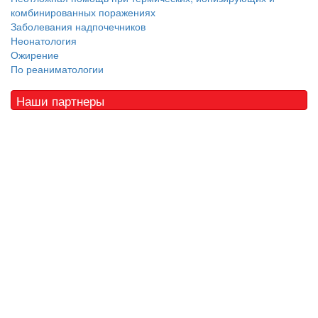
комбинированных поражениях
Заболевания надпочечников
Неонатология
Ожирение
По реаниматологии
Наши партнеры
© 2010 - 2021 / 03-Ektb.ru
Сайт о медицине и скорой помощи
.
Все права защищены. При копировании материалов ссылка
обязательна.