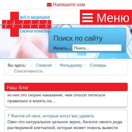
Напишите нам
Меню
Поиск по сайту
Как я заболел во время локдауна?
Это странная ситуация: вы соблюдали все меры
предосторожности COVID-19 (вы почти все время дома),
Искать...
но, тем не менее, вы каким-то образом простудились. Вы
можете задаться...
Вы здесь:
Главная
Фельдшеру
Словарь
Сенситивность
5 причин обратить внимание на средиземноморскую диету
Как
диетолог
, я вижу, что многие причудливые диеты
приходят в нашу
жизнь
и быстро исчезают из нее. Многие
Наш блог
из них это скорее наказание, чем способ питаться
правильно и влиять на...
7 Фактов об овсе, которые могут вас удивить
Овес-это натуральное цельное зерно, богатое своего рода
растворимой клетчаткой, которая может помочь вывести
“плохой” низкий уровень холестерина ЛПНП из вашего