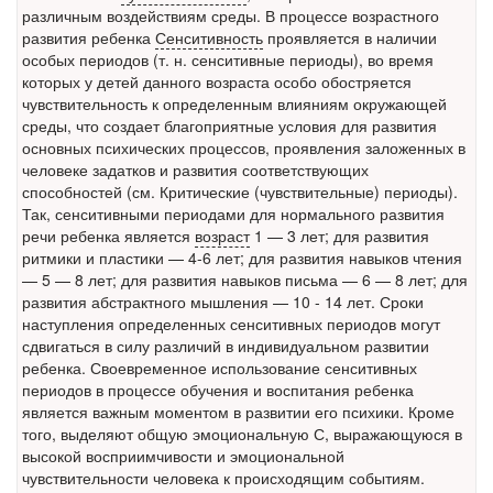
различным воздействиям среды. В процессе возрастного
Местная анестезия развивает кардиотоксичность
развития ребенка
Сенситивность
проявляется в наличии
Федеральная служба по
особых периодов (т. н. сенситивные периоды), во время
надзору в сфере
которых у детей данного возраста особо обостряется
здравоохранения озвучила
чувствительность к определенным влияниям окружающей
тревожную статистику. Она
среды, что создает благоприятные условия для развития
касаются увеличения риска
основных психических процессов, проявления заложенных в
острой кардиотоксичности и
человеке задатков и развития соответствующих
роста сопутствующих
способностей (см. Критические (чувствительные) периоды).
осложнений от...
Так, сенситивными периодами для нормального развития
речи ребенка является
возраст
1 — 3 лет; для развития
ритмики и пластики — 4-6 лет; для развития навыков чтения
Закон о праве родителей находиться с детьми в
— 5 — 8 лет; для развития навыков письма — 6 — 8 лет; для
реанимации внесен в Госдуму
развития абстрактного мышления — 10 - 14 лет. Сроки
Соответствующий
наступления определенных сенситивных периодов могут
законопроект внесен в
сдвигаться в силу различий в индивидуальном развитии
ребенка. Своевременное использование сенситивных
палату на
периодов в процессе обучения и воспитания ребенка
рассмотрение. Суть его
является важным моментом в развитии его психики. Кроме
заключается в
того, выделяют общую эмоциональную С, выражающуюся в
нахождении одного из
высокой восприимчивости и эмоциональной
родителей в
чувствительности человека к происходящим событиям.
больничной палате