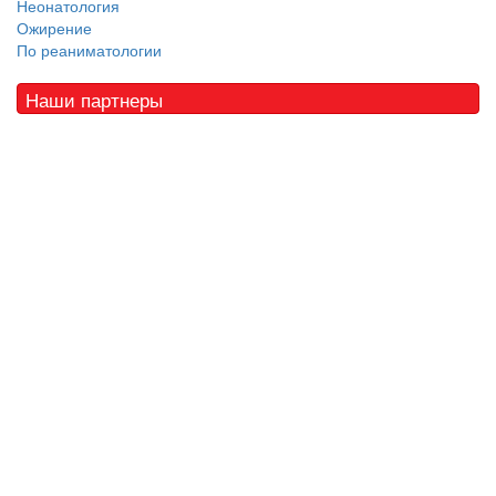
Неонатология
Ожирение
По реаниматологии
Наши партнеры
© 2010 - 2021 / 03-Ektb.ru
Сайт о медицине и скорой помощи
.
Все права защищены. При копировании материалов ссылка
обязательна.