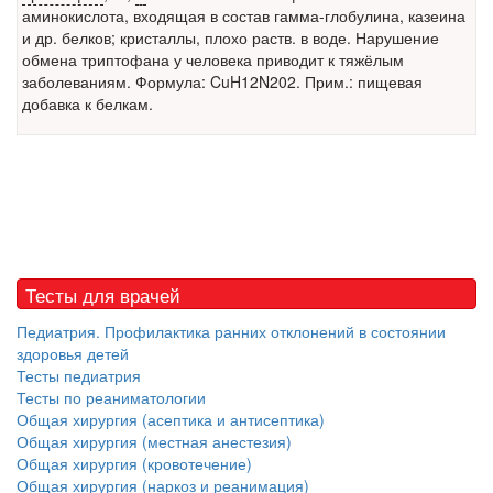
заявила об этом на
аминокислота, входящая в состав гамма-глобулина, казеина
встрече с журналистами ведущих...
и др.
белков
; кристаллы, плохо раств. в воде. Нарушение
обмена триптофана у человека приводит к тяжёлым
Местная анестезия развивает кардиотоксичность
заболеваниям. Формула: CuH12N202. Прим.: пищевая
Федеральная служба по
добавка к белкам.
надзору в сфере
здравоохранения озвучила
тревожную статистику. Она
касаются увеличения риска
острой кардиотоксичности и
роста сопутствующих
осложнений от...
Тесты для врачей
Педиатрия. Профилактика ранних отклонений в состоянии
Закон о праве родителей находиться с детьми в
здоровья детей
реанимации внесен в Госдуму
Тесты педиатрия
Соответствующий
Тесты по реаниматологии
законопроект внесен в
Общая хирургия (асептика и антисептика)
палату на
Общая хирургия (местная анестезия)
рассмотрение. Суть его
Общая хирургия (кровотечение)
заключается в
Общая хирургия (наркоз и реанимация)