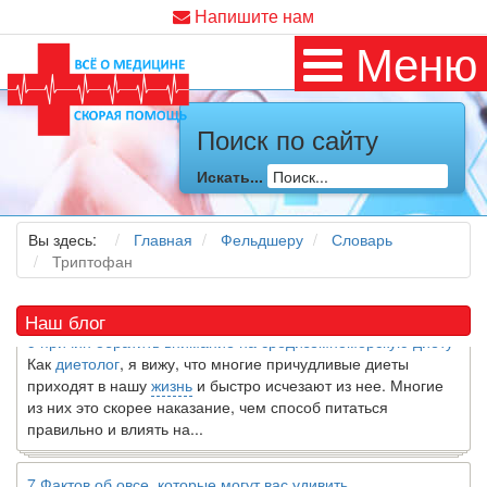
Напишите нам
Меню
Поиск по сайту
Искать...
Как я заболел во время локдауна?
Это странная ситуация: вы соблюдали все меры
предосторожности COVID-19 (вы почти все время дома),
Вы здесь:
Главная
Фельдшеру
Словарь
но, тем не менее, вы каким-то образом простудились. Вы
Триптофан
можете задаться...
Наш блог
5 причин обратить внимание на средиземноморскую диету
Как
диетолог
, я вижу, что многие причудливые диеты
приходят в нашу
жизнь
и быстро исчезают из нее. Многие
из них это скорее наказание, чем способ питаться
правильно и влиять на...
7 Фактов об овсе, которые могут вас удивить