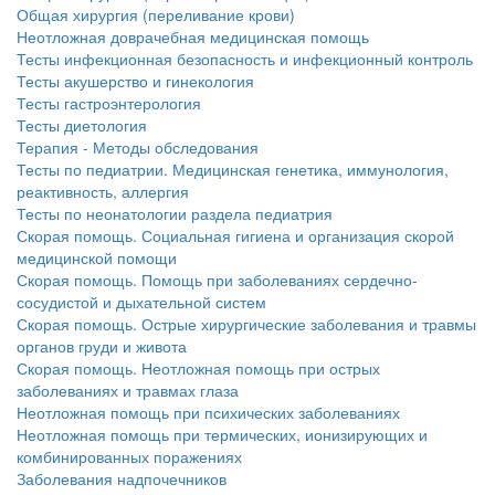
нахождении одного из
Общая хирургия (переливание крови)
родителей в
Неотложная доврачебная медицинская помощь
больничной палате
Тесты инфекционная безопасность и инфекционный контроль
Тесты акушерство и гинекология
бесплатно, в течении всего срока лечения...
Тесты гастроэнтерология
Тесты диетология
Терапия - Методы обследования
Тесты по педиатрии. Медицинская генетика, иммунология,
реактивность, аллергия
Тесты по неонатологии раздела педиатрия
Скорая помощь. Социальная гигиена и организация скорой
медицинской помощи
Скорая помощь. Помощь при заболеваниях сердечно-
сосудистой и дыхательной систем
Скорая помощь. Острые хирургические заболевания и травмы
органов груди и живота
Скорая помощь. Неотложная помощь при острых
заболеваниях и травмах глаза
Неотложная помощь при психических заболеваниях
Неотложная помощь при термических, ионизирующих и
комбинированных поражениях
Заболевания надпочечников