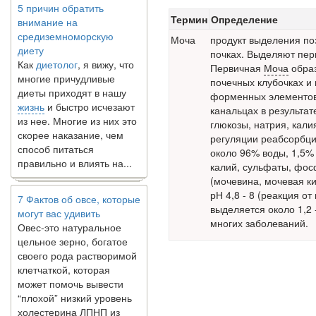
внимание на
Термин
Определение
средиземноморскую
Моча
продукт выделения по
диету
почках. Выделяют пе
Как
диетолог
, я вижу, что
Первичная
Моча
образ
многие причудливые
почечных клубочках и
диеты приходят в нашу
форменных элементов.
жизнь
и быстро исчезают
канальцах в результат
из нее. Многие из них это
глюкозы, натрия, кали
скорее наказание, чем
регуляции реабсорбци
способ питаться
около 96% воды, 1,5%
правильно и влиять на...
калий, сульфаты, фос
(мочевина, мочевая кис
7 Фактов об овсе, которые
рН 4,8 - 8 (реакция о
могут вас удивить
выделяется около 1,2 
Овес-это натуральное
многих заболеваний.
цельное зерно, богатое
своего рода растворимой
клетчаткой, которая
может помочь вывести
“плохой” низкий уровень
холестерина ЛПНП из