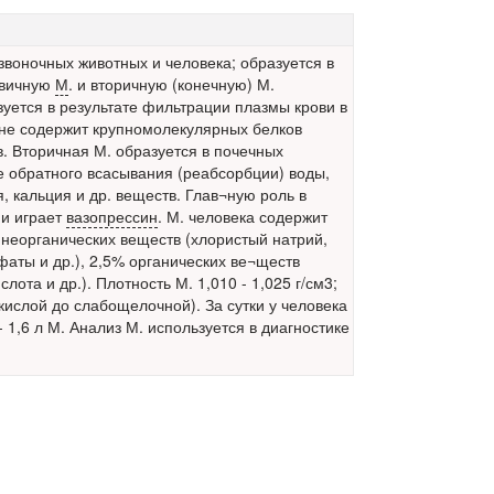
звоночных животных и человека;
образуется в
рвичную
М
. и вторичную (конечную) М.
уется в результате фильтрации плазмы крови в
 не содержит крупномолекулярных
белков
 Вторичная М. образуется в почечных
е обратного всасывания (реабсорбции) воды,
я,
кальция
и др. веществ. Глав¬ную роль в
и играет
вазопрессин
. М. человека содержит
 неорганических веществ (хлористый натрий,
фаты и др.), 2,5% органических ве¬ществ
лота и др.). Плотность М. 1,010 - 1,025 г/см3;
т кислой до слабощелочной). За сутки у человека
- 1,6 л М. Анализ М. используется в диагностике