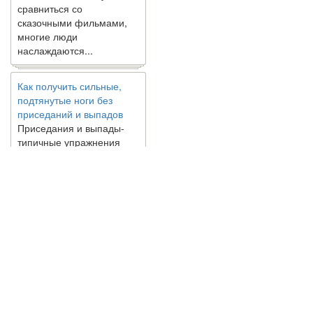
сказочными фильмами,
многие люди
наслаждаются...
Как получить сильные,
подтянутые ноги без
приседаний и выпадов
Приседания и выпады-
типичные упражнения
для укрепления мышц
нижней части тела. Хотя
они чрезвычайно
распространены, они не
могут быть безопасным
вариантом для всех.
Некоторые...
Создана программа
© 2010 - 2021 / 03-Ektb.ru
Сайт о 
предсказывающая смерть
человека с точностью
90%