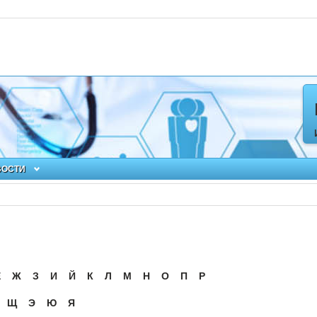
ВОСТИ
Ё
Ж
З
И
Й
К
Л
М
Н
О
П
Р
Щ
Э
Ю
Я