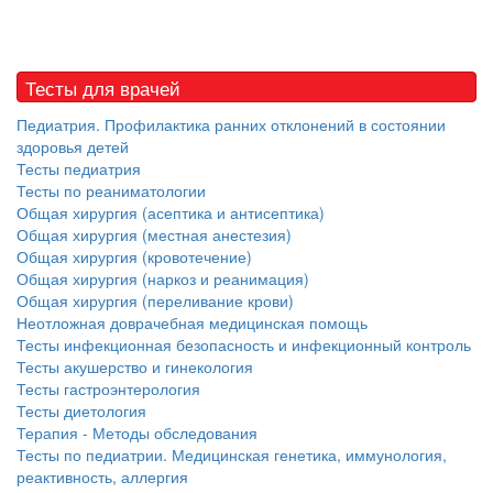
нахождении одного из
родителей в
больничной палате
бесплатно, в течении всего срока лечения...
Тесты для врачей
Педиатрия. Профилактика ранних отклонений в состоянии
здоровья детей
Тесты педиатрия
Тесты по реаниматологии
Общая хирургия (асептика и антисептика)
Общая хирургия (местная анестезия)
Общая хирургия (кровотечение)
Общая хирургия (наркоз и реанимация)
Общая хирургия (переливание крови)
Неотложная доврачебная медицинская помощь
Тесты инфекционная безопасность и инфекционный контроль
Тесты акушерство и гинекология
Тесты гастроэнтерология
Тесты диетология
Терапия - Методы обследования
Тесты по педиатрии. Медицинская генетика, иммунология,
реактивность, аллергия