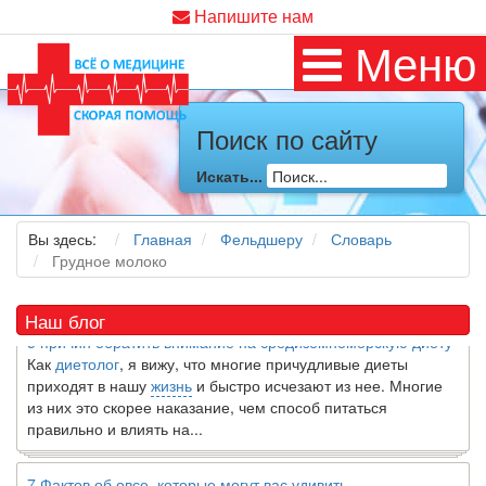
Напишите нам
Меню
Поиск по сайту
Искать...
Как я заболел во время локдауна?
Это странная ситуация: вы соблюдали все меры
предосторожности COVID-19 (вы почти все время дома),
Вы здесь:
Главная
Фельдшеру
Словарь
но, тем не менее, вы каким-то образом простудились. Вы
Грудное молоко
можете задаться...
Наш блог
5 причин обратить внимание на средиземноморскую диету
Как
диетолог
, я вижу, что многие причудливые диеты
приходят в нашу
жизнь
и быстро исчезают из нее. Многие
из них это скорее наказание, чем способ питаться
правильно и влиять на...
7 Фактов об овсе, которые могут вас удивить