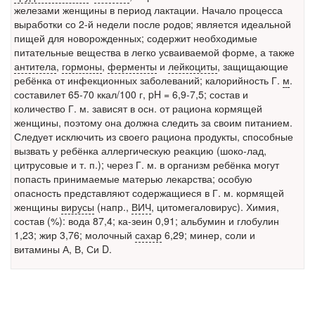
заявила об этом на
железами женщины в период лактации. Начало процесса
встрече с журналистами ведущих...
выработки со 2-й недели после родов; является идеальной
пищей для новорожденных; содержит необходимые
Местная анестезия развивает кардиотоксичность
питательные вещества в легко усваиваемой форме, а также
Федеральная служба по
антитела
,
гормоны
,
ферменты
и
лейкоциты
, защищающие
надзору в сфере
ребёнка от инфекционных заболеваний; калорийность Г.
м
.
здравоохранения озвучила
составилет 65-70 ккал/100 г, pH = 6,9-7,5; состав и
тревожную статистику. Она
количество Г. м. зависят в осн. от рациона кормящей
касаются увеличения риска
женщины, поэтому она должна следить за своим питанием.
острой кардиотоксичности и
Следует исключить из своего рациона продукты, способные
роста сопутствующих
вызвать у ребёнка аллергическую реакцию (шоко-лад,
осложнений от...
цитрусовые и т. п.); через Г. м. в организм ребёнка могут
попасть принимаемые матерью лекарства; особую
опасность представляют содержащиеся в Г. м. кормящей
женщины
вирусы
(напр.,
ВИЧ
, цитомегаловирус). Химия,
Закон о праве родителей находиться с детьми в
состав (%): вода 87,4; ка-зеин 0,91; альбумин и глобулин
реанимации внесен в Госдуму
1,23; жир 3,76; молочный
сахар
6,29; минер, соли и
Соответствующий
витамины А
, В, Си D.
законопроект внесен в
палату на
рассмотрение. Суть его
заключается в