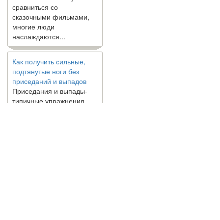
сравниться со
сказочными фильмами,
многие люди
наслаждаются...
Как получить сильные,
подтянутые ноги без
приседаний и выпадов
Приседания и выпады-
типичные упражнения
для укрепления мышц
нижней части тела. Хотя
они чрезвычайно
распространены, они не
могут быть безопасным
вариантом для всех.
Некоторые...
Создана программа
© 2010 - 2021 / 03-Ektb.ru
Сайт о 
предсказывающая смерть
человека с точностью
90%