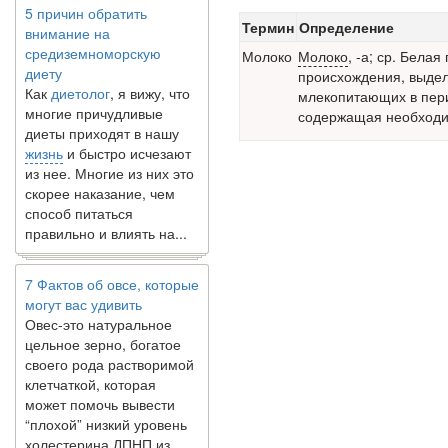
5 причин обратить
внимание на
Термин
Определение
средиземноморскую
Молоко
Молоко
,
-а; ср. Белая
диету
происхождения, выде
Как
диетолог
, я вижу, что
млекопитающих в пер
многие причудливые
содержащая необходим
диеты приходят в нашу
жизнь
и быстро исчезают
из нее. Многие из них это
скорее наказание, чем
способ питаться
правильно и влиять на...
7 Фактов об овсе, которые
могут вас удивить
Овес-это натуральное
цельное зерно, богатое
своего рода растворимой
клетчаткой, которая
может помочь вывести
“плохой” низкий уровень
холестерина ЛПНП из