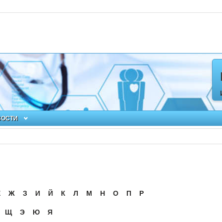
ВОСТИ
Ё
Ж
З
И
Й
К
Л
М
Н
О
П
Р
Щ
Э
Ю
Я