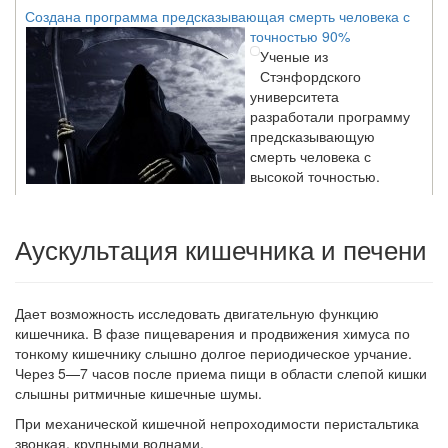
Создана программа предсказывающая смерть человека с
точностью 90%
Ученые из
Стэнфордского
университета
разработали программу
предсказывающую
смерть человека с
высокой точностью.
Аускультация кишечника и печени
Зарплата врачей в 2018 году превысит средний доход
россиян в два раза
Глава Минздрава РФ
Вероника Скворцова
Дает возможность исследовать двигательную функцию
опровергла
кишечника.
В фазе пищеварения и продвижения химуса по
сообщение о падении
тонкому кишечнику слышно долгое периодическое ур­чание.
доходов медицинских
Через 5—7 часов после приема пищи в области сле­пой кишки
работников в
слышны ритмичные кишечные шумы.
ближайшие годы. Она
заявила об этом на
При механической кишечной непроходимости перис­тальтика
встрече с журналистами ведущих...
звонкая, крупными волнами.