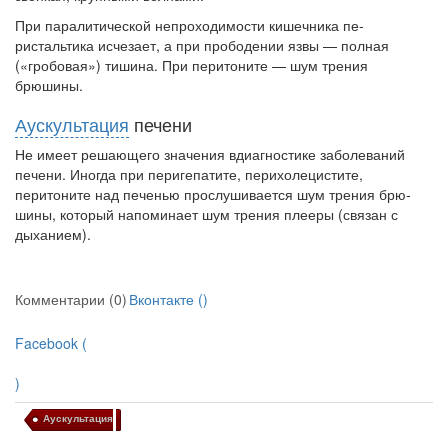
При паралитической непроходимости кишечника пе­
Местная анестезия развивает кардиотоксичность
ристальтика исчезает, а при прободении язвы — полная
Федеральная служба по
(«гробовая») тишина. При перитоните — шум трения
надзору в сфере
брюшины.
здравоохранения озвучила
Аускультация
печени
тревожную статистику. Она
касаются увеличения риска
Не имеет решающего значения вдиагностике заболева­ний
острой кардиотоксичности и
печени. Иногда при перигепатите, перихолецистите,
роста сопутствующих
перитоните над печенью прослушивается шум трения брю­
осложнений от...
шины, который напоминает
шум
трения
плееры
(связан с
дыханием).
Закон о праве родителей находиться с детьми в
Комментарии (0)
реанимации внесен в Госдуму
Вконтакте (
)
Соответствующий
законопроект внесен в
Facebook (
палату на
)
рассмотрение. Суть его
заключается в
Аускультация
нахождении одного из