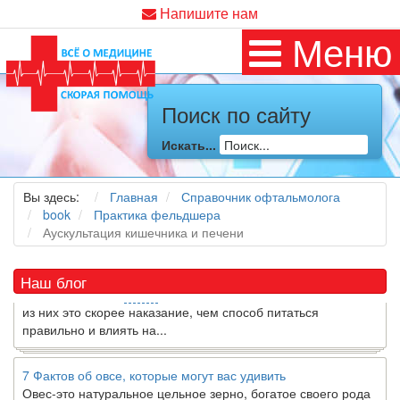
Напишите нам
Меню
Поиск по сайту
Как я заболел во время локдауна?
Искать...
Это странная ситуация: вы соблюдали все меры
предосторожности COVID-19 (вы почти все время дома),
но, тем не менее, вы каким-то образом простудились. Вы
Вы здесь:
Главная
Справочник офтальмолога
можете задаться...
book
Практика фельдшера
Аускультация кишечника и печени
5 причин обратить внимание на средиземноморскую диету
Как
диетолог
, я вижу, что многие причудливые диеты
Наш блог
приходят в нашу
жизнь
и быстро исчезают из нее. Многие
из них это скорее наказание, чем способ питаться
правильно и влиять на...
7 Фактов об овсе, которые могут вас удивить
Овес-это натуральное цельное зерно, богатое своего рода