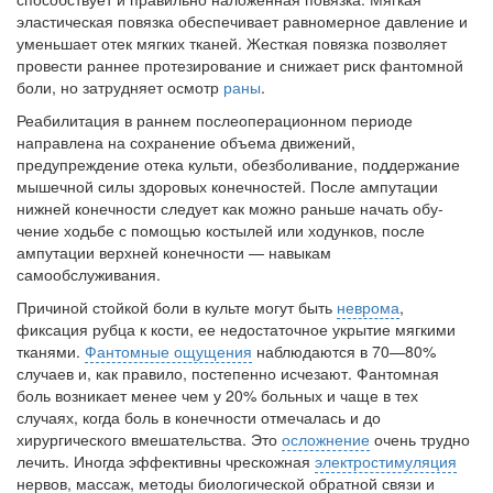
эластическая повязка обеспечивает равномерное давление и
уменьшает отек мягких тканей. Жесткая повязка позволяет
провести раннее протезирование и снижает риск фантомной
боли, но затрудняет осмотр
раны
.
Реабилитация в раннем послеоперационном периоде
направлена на сохранение объема движений,
предупреждение отека культи, обезбо­ливание, поддержание
мышечной силы здоровых конечностей. После ампутации
нижней конечности следует как можно раньше начать обу­
чение ходьбе с помощью костылей или ходунков, после
ампутации верхней конечности — навыкам
самообслуживания.
Причиной стойкой боли в культе могут быть
неврома
,
фиксация руб­ца к кости, ее недостаточное укрытие мягкими
тканями.
Фантомные ощущения
наблюдаются в 70—80%
случаев и, как правило, постепенно исчезают. Фантомная
боль возникает менее чем у 20% больных и чаще в тех
случаях, когда боль в конечности отмечалась и до
хирургического вмешательства. Это
осложнение
очень трудно
лечить. Иногда эффек­тивны чрескожная
электростимуляция
нервов, массаж, методы биоло­гической обратной связи и