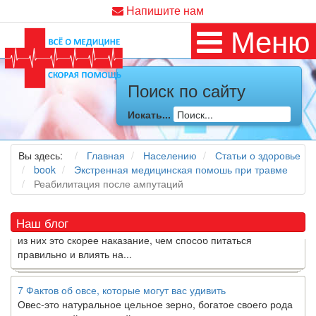
Напишите нам
Меню
Поиск по сайту
Как я заболел во время локдауна?
Это странная ситуация: вы соблюдали все меры
Искать...
предосторожности COVID-19 (вы почти все время дома),
но, тем не менее, вы каким-то образом простудились. Вы
можете задаться...
Вы здесь:
Главная
Населению
Статьи о здоровье
book
Экстренная медицинская помошь при травме
Реабилитация после ампутаций
5 причин обратить внимание на средиземноморскую диету
Как
диетолог
, я вижу, что многие причудливые диеты
приходят в нашу
жизнь
и быстро исчезают из нее. Многие
Наш блог
из них это скорее наказание, чем способ питаться
правильно и влиять на...
7 Фактов об овсе, которые могут вас удивить
Овес-это натуральное цельное зерно, богатое своего рода
растворимой клетчаткой, которая может помочь вывести