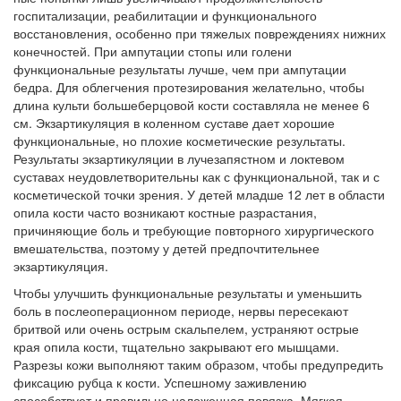
больничной палате
госпитализации, реабилитации и функционального
бесплатно, в течении всего срока лечения...
восстановления, особенно при тя­желых повреждениях нижних
конечностей. При ампутации стопы или голени
функциональные результаты лучше, чем при ампутации
бедра. Для облегчения протезирования желательно, чтобы
длина культи большеберцовой кости составляла не менее 6
см. Экзартикуляция в ко­ленном суставе дает хорошие
функциональные, но плохие косметиче­ские результаты.
Результаты экзартикуляции в лучезапястном и локте­вом
суставах неудовлетворительны как с функциональной, так и с
кос­метической точки зрения. У детей младше 12 лет в области
опила кости часто возникают костные разрастания,
причиняющие боль и требую­щие повторного хирургического
вмешательства, поэтому у детей пред­почтительнее
экзартикуляция.
Чтобы улучшить функциональные результаты и уменьшить
боль в послеоперационном периоде, нервы пересекают
бритвой или очень острым скальпелем, устраняют острые
края опила кости, тщательно закрывают его мышцами.
Разрезы кожи выполняют таким образом, чтобы предупредить
фиксацию рубца к кости. Успешному заживлению
способствует и правильно наложенная повязка. Мягкая