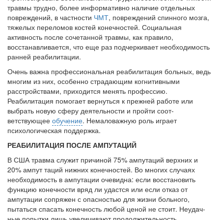
травмы трудно, более информативно наличие отдельных
Местная анестезия развивает кардиотоксичность
повреждений, в частности
ЧМТ
, повреждений спинного мозга,
Федеральная служба по
тяже­лых переломов костей конечностей. Социальная
надзору в сфере
активность после со­четанной травмы, как правило,
здравоохранения озвучила
восстанавливается, что еще раз подчер­кивает необходимость
тревожную статистику. Она
ранней реабилитации.
касаются увеличения риска
Очень важна профессиональная реабилитация больных, ведь
острой кардиотоксичности и
мно­гим из них, особенно страдающим когнитивными
роста сопутствующих
расстройствами, приходится менять профессию.
осложнений от...
Реабилитация помогает вернуться к прежней работе или
выбрать новую сферу деятельности и пройти соот­
ветствующее
обучение
. Немаловажную роль играет
психологическая поддержка.
Закон о праве родителей находиться с детьми в
реанимации внесен в Госдуму
РЕАБИЛИТАЦИЯ ПОСЛЕ АМПУТАЦИЙ
Соответствующий
В США травма служит причиной 75% ампутаций верхних и
законопроект внесен в
20% ампут таций нижних конечностей. Во многих случаях
палату на
необходимость в ампу­тации очевидна: если восстановить
рассмотрение. Суть его
функцию конечности вряд ли уда­стся или если отказ от
заключается в
ампутации сопряжен с опасностью для жизни больного,
нахождении одного из
пытаться спасать конечность любой ценой не стоит. Неудач­
родителей в
ные попытки лишь увеличивают продолжительность