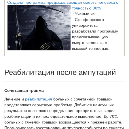
точностью 90%
Ученые из
Стэнфордского
университета
разработали программу
предсказывающую
смерть человека с
высокой точностью.
Зарплата врачей в 2018 году превысит средний доход
Реабилитация после ампутаций
россиян в два раза
Глава Минздрава РФ
Вероника Скворцова
опровергла
Сочетанная травма
сообщение о падении
Лечение и
реабилитация
больных с сочетанной травмой
доходов медицинских
представляют серьезную проблему. Добиться наилучших
работников в
результатов позволяют оп­ределение приоритетных задач
ближайшие годы. Она
реабилитации и их последовательное выполнение. До 70%
заявила об этом на
больных с тяжелой травмой возвращаются к прежней работе.
встрече с журналистами ведущих...
Прогнозировать восстановление трудоспособности по тяжести