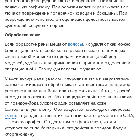
рентгенографию грудной клетки и обращают внима­ние на
подкожную эмфизему. При ревизии колотых ран живота иск­
лючают повреждение поперечной фасции и брюшины. При
поврежде­ниях конечностей оценивают целостность костей,
сухожилий, сосудов и нервов.
Обработка кожи
Если обработке раны мешают
волосы
, их удаляют как можно
более ща­дящим способом, например срезают с помощью
специальной машин­ки (в продаже имеется целый ряд
моделей, удобных для применения в приемном отделении и
операционной). Без нужды волосы не удаляют.
С кожи вокруг раны удаляют инородные тела и загрязнения.
Затем ее очищают и обрабатывают антисептиком, например
раствором пови-дон-йода или хлоргексидина. И тот, и другой
немедленно оказывают бактерицидное действие, но в отличие
от повидон-йода хлоргексидин оставляет на коже
бактерицидную пленку. Оба вещества повреждают здоровые
ткани
. Еще один антисептик, который часто применяют в США,
— гексахлорофен. Он достаточно эффективен, хотя и
уступает по силе бактерицидного действия повидон-йоду и
хлоргексидину.