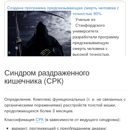
Создана программа предсказывающая смерть человека с
точностью 90%
Ученые из
Стэнфордского
университета
разработали программу
предсказывающую
смерть человека с
высокой точностью.
Синдром раздраженного
Зарплата врачей в 2018 году превысит средний доход
кишечника (СРК)
россиян в два раза
Глава Минздрава РФ
Вероника Скворцова
опровергла
Определение.
Комплекс функциональных (т. е. не свя­занных с
сообщение о падении
органическими поражениями) расстройств тол­стой кишки,
доходов медицинских
продолжающихся более 3 месяцев.
работников в
ближайшие годы. Она
Классификация
СРК
(в зависимости от ведущего син­дрома):
заявила об этом на
вариант, протекающей с преобладанием диареи;