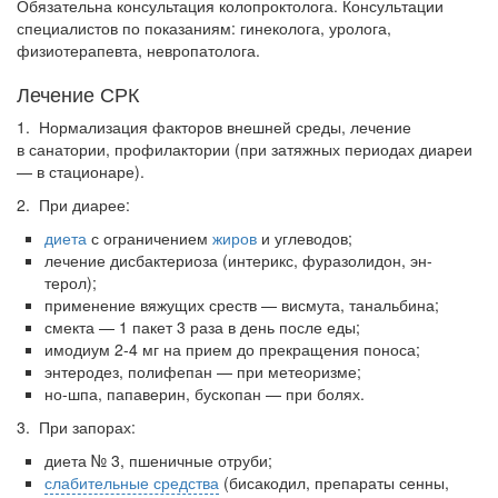
Обязательна консультация колопроктолога. Консуль­тации
специалистов по показаниям: гинеколога, уроло­га,
физиотерапевта, невропатолога.
Лечение СРК
1. Нормализация факторов внешней среды, лечение
в санатории, профилактории (при затяжных периодах диареи
— в стационаре).
2. При диарее:
диета
с ограничением
жиров
и углеводов;
лечение дисбактериоза (интерикс, фуразолидон, эн-
терол);
применение вяжущих среств — висмута, танальбина;
смекта — 1 пакет 3 раза в день после еды;
имодиум 2-4 мг на прием до прекращения поноса;
энтеродез, полифепан — при метеоризме;
но-шпа, папаверин, бускопан — при болях.
3. При запорах:
диета № 3, пшеничные отруби;
слабительные средства
(бисакодил, препараты сенны,