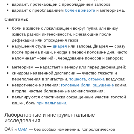
встрече с журналистами ведущих...
вариант, протекающей с преобладанием запоров;
вариант с преобладанием
болей в животе
и метеоризма.
Местная анестезия развивает кардиотоксичность
Симптомы:
Федеральная служба по
надзору в сфере
боли в животе с локализацией вокруг пупка или вни­зу
здравоохранения озвучила
живота разной интенсивности, исчезающие после
тревожную статистику. Она
дефекации или отхождения газов;
касаются увеличения риска
нарушения стула —
диарея
или запоры. Диарея — сразу
острой кардиотоксичности и
после приема пищи, иногда в первой половине дня, часто
роста сопутствующих
напоминает «овечий», чередование поносов и запоров;
осложнений от...
метеоризм — нарастает к вечеру или перед дефека­цией;
синдром неязвенной диспепсии — чувство тяжести и
переполнения в эпигастрии,
тошнота
,
отрыжка
воз­духом;
невротические явления:
головные боли
,
ощущение
комка
Закон о праве родителей находиться с детьми в
в горле, частые болезненные мочеиспускания;
реанимации внесен в Госдуму
пальпируются спастически сокращенные участки тол­стой
Соответствующий
кишки, боль
при пальпации
.
законопроект внесен в
палату на
Лабораторные и инструментальные
рассмотрение. Суть его
исследования
заключается в
OAK и
ОАМ
— без особых изменений. Копрологическое
нахождении одного из