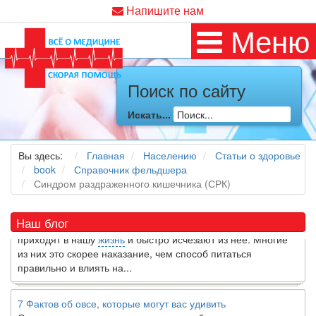
Напишите нам
Меню
Поиск по сайту
Как я заболел во время локдауна?
Искать...
Это странная ситуация: вы соблюдали все меры
предосторожности COVID-19 (вы почти все время дома),
но, тем не менее, вы каким-то образом простудились. Вы
Вы здесь:
Главная
Населению
Статьи о здоровье
можете задаться...
book
Справочник фельдшера
Синдром раздраженного кишечника (СРК)
5 причин обратить внимание на средиземноморскую диету
Как диетолог, я вижу, что многие причудливые диеты
Наш блог
приходят в нашу
жизнь
и быстро исчезают из нее. Многие
из них это скорее наказание, чем способ питаться
правильно и влиять на...
7 Фактов об овсе, которые могут вас удивить
Овес-это натуральное цельное зерно, богатое своего рода