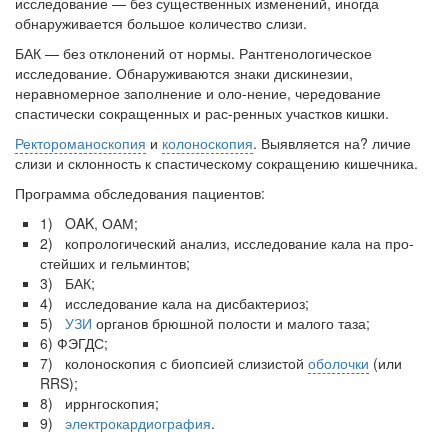
исследование — без существенных изменений, иногда
родителей в
обнаруживается большое количество слизи.
больничной палате
БАК — без отклонений от нормы. Рантгенологическое
бесплатно, в течении всего срока лечения...
исследование. Обнаруживаются знаки дискинезии,
неравномерное заполнение и оло-нение, чередование
спастически сокращенных и рас-ренных участков кишки.
Ректороманоскопия
и
колоноскопия
. Выявляется на? личие
слизи и склонность к спастическому сокращению кишечника.
Программа обследования пациентов:
1) OAK, ОАМ;
2) копрологический анализ, исследование кала на про­
стейших и гельминтов;
3) БАК;
4) исследование кала на дисбактериоз;
5)
УЗИ
органов брюшной полости и малого таза;
6) ФЭГДС;
7) колоноскопия с биопсией слизистой
оболочки
(или
RRS);
8) иррнгоскопия;
9)
электрокардиография
.