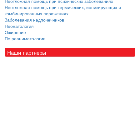
Неотложная помощь при психических заболеваниях
Неотложная помощь при термических, ионизирующих и
комбинированных поражениях
Заболевания надпочечников
Неонатология
Ожирение
По реаниматологии
Наши партнеры
© 2010 - 2021 / 03-Ektb.ru
Сайт о медицине и скорой помощи
.