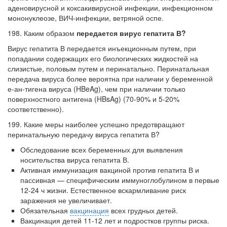
заявила об этом на
адено­вирусной и коксакивирусной инфекции, инфекционном
встрече с журналистами ведущих...
мононуклеозе, ВИЧ-ин­фекции, ветряной оспе.
198. Каким образом
передается вирус гепатита В?
Местная анестезия развивает кардиотоксичность
Федеральная служба по
Вирус гепатита В передается инъекционным путем, при
надзору в сфере
попадании содержа­щих его биологических жидкостей на
здравоохранения озвучила
слизистые, половым путем и перинатально. Перинатальная
тревожную статистику. Она
передача вируса более вероятна при наличии у беременной
касаются увеличения риска
е-ан-тигена вируса (HBeAg), чем при наличии только
острой кардиотоксичности и
поверхностного антигена (HBsAg) (70-90% и 5-20%
роста сопутствующих
соответственно).
осложнений от...
199. Какие меры наиболее успешно предотвращают
перинатальную передачу вируса гепатита В?
Обследование всех беременных для выявления
Закон о праве родителей находиться с детьми в
носительства вируса гепа­тита В.
реанимации внесен в Госдуму
Активная иммунизация вакциной против гепатита В и
Соответствующий
пассивная — специ­фическим иммуноглобулином в первые
законопроект внесен в
12-24 ч жизни. Естественное вскармливание риск
палату на
заражения не увеличивает.
рассмотрение. Суть его
Обязательная
вакцинация
всех грудных детей.
Вакцинация детей 11-12 лет и подростков группы риска.
заключается в