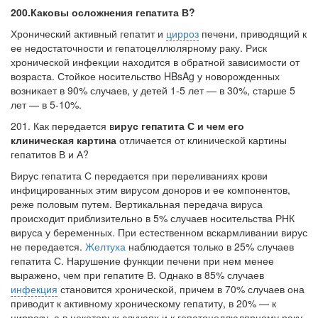
нахождении одного из
200.Каковы осложнения гепатита В?
родителей в
Хронический активный гепатит и
цирроз
печени, приводящий к
больничной палате
ее недо­статочности и гепатоцеллюлярному раку. Риск
бесплатно, в течении всего срока лечения...
хронической инфекции нахо­дится в обратной зависимости от
возраста. Стойкое носительство HBsAg у но­ворожденных
возникает в 90% случаев, у детей 1-5 лет — в 30%, старше 5
лет — в 5-10%.
201. Как передается в
ирус гепатита С и чем его
клиническая картина
отличается от клинической картины
гепатитов В и А?
Вирус гепатита С передается при переливаниях крови
инфицированных эт­им вирусом доноров и ее компонентов,
реже половым путем. Вертикальная пере­дача вируса
происходит приблизительно в 5% случаев носительства РНК
вируса у беременных. При естественном вскармливании вирус
не передается.
Желтуха
наблюдается только в 25% случаев
гепатита С. Нарушение функции печени при нем менее
выражено, чем при гепатите В. Однако в 85% случаев
инфекция
становится хронической, причем в 70% случаев она
приводит к активному хро­ническому гепатиту, в 20% — к
циррозу, а в некоторых случаях и к гепатоцеллю­лярному раку.