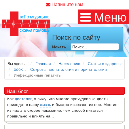
Напишите нам
Меню
Поиск по сайту
Искать...
Как я заболел во время локдауна?
Это странная ситуация: вы соблюдали все меры
предосторожности COVID-19 (вы почти все время дома),
Вы здесь:
Главная
Населению
Статьи о здоровье
но, тем не менее, вы каким-то образом простудились. Вы
book
Секреты неонатологии и перинатологии
можете задаться...
Инфекционные гепатиты
5 причин обратить внимание на средиземноморскую диету
Наш блог
Как
диетолог
, я вижу, что многие причудливые диеты
приходят в нашу
жизнь
и быстро исчезают из нее. Многие
из них это скорее наказание, чем способ питаться
правильно и влиять на...
7 Фактов об овсе, которые могут вас удивить