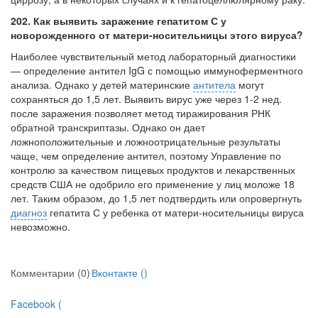
202. Как выявить заражение гепатитом С у
новорожденного от матери-носительницы этого вируса?
Наиболее чувствительный метод лабораторный диагностики
— определение антител IgG с помощью иммуноферментного
анализа. Однако у детей материн­ские
антитела
могут
сохраняться до 1,5 лет. Выявить вирус уже через 1-2 нед.
после заражения позволяет метод тиражирования РНК
обратной транскриптазы. Однако он дает
ложноположительные и ложноотрицательные результаты
чаще, чем определение антител, поэтому Управление по
контролю за качеством пищевых продуктов и лекарственных
средств США не одобрило его при­менение у лиц моложе 18
лет. Таким образом, до 1,5 лет подтвердить или опровергнуть
диагноз
гепатита С у ребенка от матери-носительницы вируса
невозможно.
Комментарии (0)
Вконтакте (
)
Facebook (