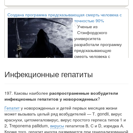
Создана программа предсказывающая смерть человека с
точностью 90%
Ученые из
Стэнфордского
университета
разработали программу
предсказывающую
смерть человека с
высокой точностью.
Инфекционные гепатиты
Зарплата врачей в 2018 году превысит средний доход
россиян в два раза
Глава Минздрава РФ
197.
Каковы наиболее
распространенные возбудители
Вероника Скворцова
инфекционных гепатитов у новорожденных
?
опровергла
Гепатит
у новорожденных и детей первых месяцев жизни
сообщение о падении
может вызывать целый ряд возбудителей — Т. gondii, вирус
доходов медицинских
краснухи, цитомегаловирус, вирус простого герпеса типов 1 и
работников в
2, Treponema pallidum,
вирусы
гепатитов В, С и D, изредка А.
ближайшие годы. Она
Кроме того, гепатит иногда развивается при генерализованной