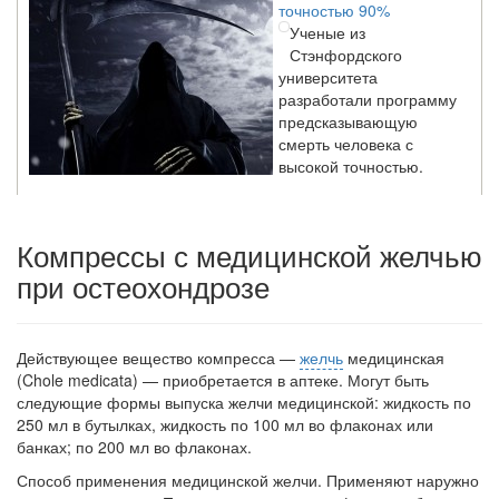
Ученые из
Стэнфордского
университета
разработали программу
предсказывающую
смерть человека с
высокой точностью.
Зарплата врачей в 2018 году превысит средний доход
Компрессы с медицинской желчью
россиян в два раза
при остеохондрозе
Глава Минздрава РФ
Вероника Скворцова
опровергла
сообщение о падении
Действующее вещество компресса —
желчь
медицинская
доходов медицинских
(Chole medicata) — приобретает­ся в аптеке. Могут быть
работников в
следующие формы выпуска желчи меди­цинской: жидкость по
ближайшие годы. Она
250 мл в бутылках, жидкость по 100 мл во флаконах или
заявила об этом на
банках; по 200 мл во флаконах.
встрече с журналистами ведущих...
Способ применения медицинской желчи. Применяют наружно