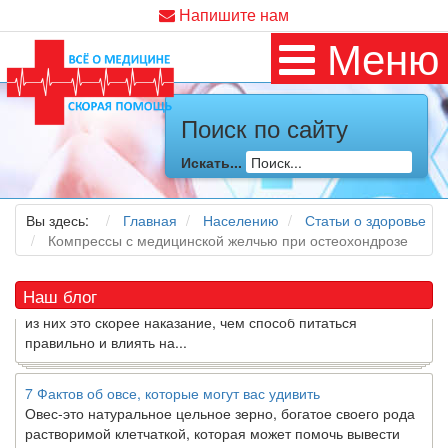
Напишите нам
Меню
Как я заболел во время локдауна?
Поиск по сайту
Это странная ситуация: вы соблюдали все меры
предосторожности COVID-19 (вы почти все время дома),
Искать...
но, тем не менее, вы каким-то образом простудились. Вы
можете задаться...
Вы здесь:
Главная
Населению
Статьи о здоровье
Компрессы с медицинской желчью при остеохондрозе
5 причин обратить внимание на средиземноморскую диету
Как
диетолог
, я вижу, что многие причудливые диеты
приходят в нашу
жизнь
и быстро исчезают из нее. Многие
Наш блог
из них это скорее наказание, чем способ питаться
правильно и влиять на...
7 Фактов об овсе, которые могут вас удивить
Овес-это натуральное цельное зерно, богатое своего рода
растворимой клетчаткой, которая может помочь вывести
“плохой” низкий уровень холестерина ЛПНП из вашего