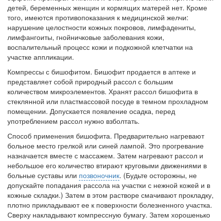
детей, бере­менных женщин и кормящих матерей нет. Кроме
бесплатно, в течении всего срока лечения...
того, имеются противопоказания к медицинской желчи:
нарушение целостности кожных покровов, лимфадениты,
лимфангоиты, гнойничковые за­болевания кожи,
воспалительный процесс кожи и подкожной клет­чатки на
участке аппликации.
Компрессы с бишофитом. Бишофит продается в аптеке и
представляет собой природный рассол с большим
количеством ми­кроэлементов. Хранят рассол бишофита в
стеклянной или пласт­массовой посуде в темном прохладном
помещении. Допускается появление осадка, перед
употреблением рассол нужно взболтать.
Способ применения бишофита. Предварительно нагревают
больное место грелкой или синей лампой. Это прогревание
на­значается вместе с массажем. Затем нагревают рассол и
неболь­шое его количество втирают круговыми движениями в
больные суставы или
позвоночник
. (Будьте осторожны, не
допускайте по­падания рассола на участки с нежной кожей и в
кожные складки.) Затем в этом растворе смачивают прокладку,
плотно прикладыва­ют ее к поверхности болезненного участка.
Сверху накладывают компрессную бумагу. Затем хорошенько