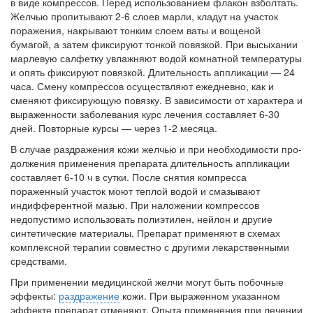
в виде компрессов. Перед использованием флакон взболтать.
Местная анестезия развивает кардиотоксичность
Жел­чью пропитывают 2-6 слоев марли, кладут на участок
Федеральная служба по
поражения, накрывают тонким слоем ваты и вощеной
надзору в сфере
бумагой, а затем фикси­руют тонкой повязкой. При высыхании
здравоохранения озвучила
марлевую салфетку увлаж­няют водой комнатной температуры
тревожную статистику. Она
и опять фиксируют повязкой. Длительность аппликации — 24
касаются увеличения риска
часа. Смену компрессов осущест­вляют ежедневно, как и
острой кардиотоксичности и
сменяют фиксирующую повязку. В зависимости от характера и
роста сопутствующих
выраженности заболевания курс лечения со­ставляет 6-30
осложнений от...
дней. Повторные курсы — через 1-2 месяца.
В случае раздражения кожи желчью и при необходимости про­
должения применения препарата длительность аппликации
Закон о праве родителей находиться с детьми в
со­ставляет 6-10 ч в сутки. После снятия компресса
реанимации внесен в Госдуму
пораженный уча­сток моют теплой водой и смазывают
Соответствующий
индифферентной мазью. При наложении компрессов
законопроект внесен в
недопустимо использовать полиэти­лен, нейлон и другие
палату на
синтетические материалы. Препарат приме­няют в схемах
комплексной терапии совместно с другими лекар­ственными
рассмотрение. Суть его
средствами.
заключается в
нахождении одного из
При применении медицинской желчи могут быть побочные
родителей в
эф­фекты:
раздражение
кожи. При выраженном указанном
больничной палате
эффекте препарат отменяют. Опыта применения при лечении