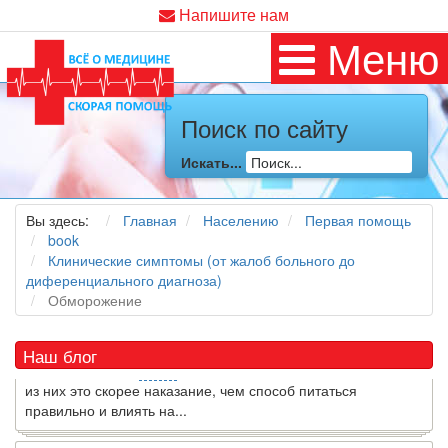
Напишите нам
Меню
Поиск по сайту
Искать...
Как я заболел во время локдауна?
Это странная ситуация: вы соблюдали все меры
Вы здесь:
Главная
Населению
Первая помощь
предосторожности COVID-19 (вы почти все время дома),
book
но, тем не менее, вы каким-то образом простудились. Вы
Клинические симптомы (от жалоб больного до
можете задаться...
диференциального диагноза)
Обморожение
5 причин обратить внимание на средиземноморскую диету
Как
диетолог
, я вижу, что многие причудливые диеты
Наш блог
приходят в нашу
жизнь
и быстро исчезают из нее. Многие
из них это скорее наказание, чем способ питаться
правильно и влиять на...