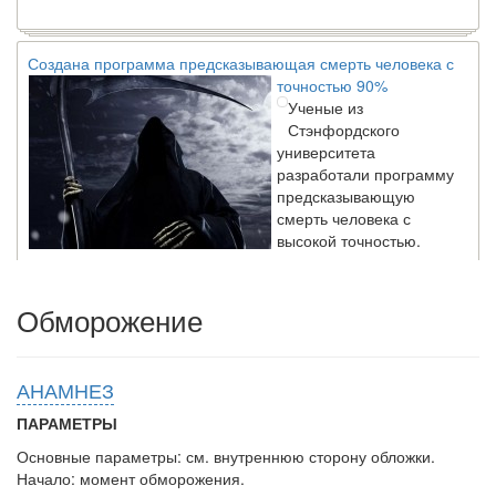
Создана программа предсказывающая смерть человека с
точностью 90%
Ученые из
Стэнфордского
университета
разработали программу
предсказывающую
смерть человека с
высокой точностью.
Обморожение
Зарплата врачей в 2018 году превысит средний доход
россиян в два раза
Глава Минздрава РФ
Вероника Скворцова
АНАМНЕЗ
опровергла
сообщение о падении
ПАРАМЕТРЫ
доходов медицинских
Основные параметры: см. внутреннюю сторону обложки.
работников в
Начало: момент обморожения.
ближайшие годы. Она