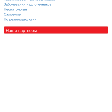
Заболевания надпочечников
Неонатология
Ожирение
По реаниматологии
Наши партнеры
© 2010 - 2021 / 03-Ektb.ru
Сайт о медицине и скорой помощи
.
Все права защищены. При копировании материалов ссылка
обязательна.