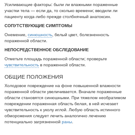
заявила об этом на
Усиливающие факторы: были ли влажными пораженные
встрече с журналистами ведущих...
участки тела — если да, то сколько времени; вводили ли
пациенту когда-либо прежде столбнячный анатоксин.
СОПУТСТВУЮЩИЕ СИМПТОМЫ
Местная анестезия развивает кардиотоксичность
Федеральная служба по
Онемение,
синюшность
, белый цвет, болезненность
надзору в сфере
пораженной об­ласти.
здравоохранения озвучила
НЕПОСРЕДСТВЕННОЕ ОБСЛЕДОВАНИЕ
тревожную статистику. Она
касаются увеличения риска
Отметьте площадь пораженной области; проверьте
острой кардиотоксичности и
чувствительность
в пораженной области.
роста сопутствующих
осложнений от...
ОБЩИЕ ПОЛОЖЕНИЯ
Холодовое повреждение на фоне повышенной влажности
поражен­ной области увеличивается. Вначале пораженные
Закон о праве родителей находиться с детьми в
области становятся си­нюшными. При тяжелом необратимом
реанимации внесен в Госдуму
повреждении пораженная область белая, в ней исчезает
Соответствующий
чувствительность к уколу иглой. Любую область ис­тинного
законопроект внесен в
обморожения следует лечить аналогично лечению
палату на
потенциально загрязненной
раны
.
рассмотрение. Суть его
заключается в