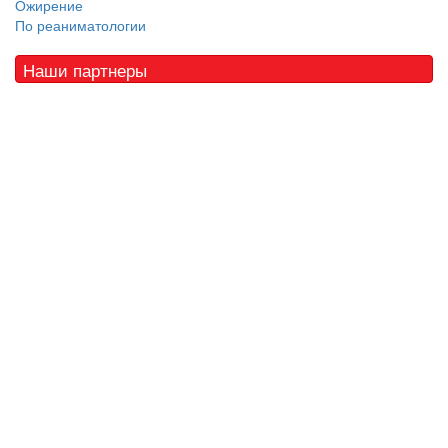
Ожирение
По реаниматологии
Наши партнеры
© 2010 - 2021 / 03-Ektb.ru
Сайт о медицине и скорой помощи
.
Все права защищены. При копировании материалов ссылка
обязательна.