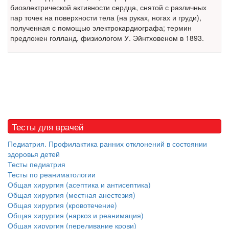
надзору в сфере
биоэлектрической активности сердца, снятой с различных
здравоохранения озвучила
пар точек на поверхности тела (на руках, ногах и груди),
тревожную статистику. Она
полученная с помощью электрокардиографа; термин
касаются увеличения риска
предложен голланд. физиологом У. Эйнтховеном в 1893.
острой кардиотоксичности и
роста сопутствующих
осложнений от...
Закон о праве родителей находиться с детьми в
реанимации внесен в Госдуму
Соответствующий
Тесты для врачей
законопроект внесен в
Педиатрия. Профилактика ранних отклонений в состоянии
палату на
здоровья детей
рассмотрение. Суть его
Тесты педиатрия
заключается в
Тесты по реаниматологии
нахождении одного из
Общая хирургия (асептика и антисептика)
родителей в
Общая хирургия (местная анестезия)
больничной палате
Общая хирургия (кровотечение)
бесплатно, в течении всего срока лечения...
Общая хирургия (наркоз и реанимация)
Общая хирургия (переливание крови)