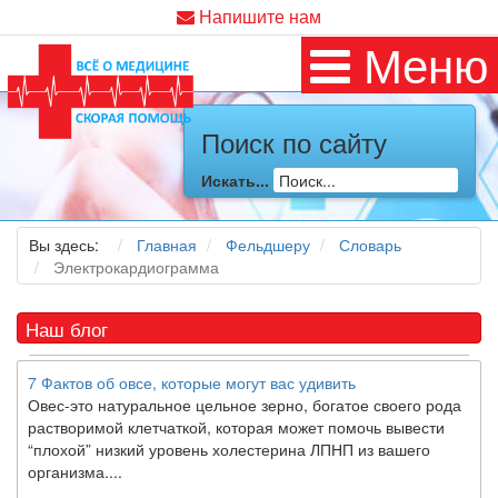
Напишите нам
Меню
Как я заболел во время локдауна?
Это странная ситуация: вы соблюдали все меры
предосторожности COVID-19 (вы почти все время дома),
Поиск по сайту
но, тем не менее, вы каким-то образом простудились. Вы
можете задаться...
Искать...
5 причин обратить внимание на средиземноморскую диету
Вы здесь:
Главная
Фельдшеру
Словарь
Как
диетолог
, я вижу, что многие причудливые диеты
Электрокардиограмма
приходят в нашу
жизнь
и быстро исчезают из нее. Многие
из них это скорее наказание, чем способ питаться
правильно и влиять на...
Наш блог
7 Фактов об овсе, которые могут вас удивить
Овес-это натуральное цельное зерно, богатое своего рода
растворимой клетчаткой, которая может помочь вывести
“плохой” низкий уровень холестерина ЛПНП из вашего
организма....