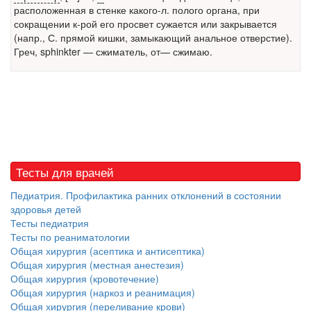
расположенная в стенке какого-л. полого органа, при
Местная анестезия развивает кардиотоксичность
сокращении к-рой его просвет сужается или закрывается
Федеральная служба по
(напр., С. прямой кишки, замыкающий анальное отверстие).
надзору в сфере
Греч, sphinkter — сжиматель, от— сжимаю.
здравоохранения озвучила
тревожную статистику. Она
касаются увеличения риска
острой кардиотоксичности и
роста сопутствующих
осложнений от...
Тесты для врачей
Закон о праве родителей находиться с детьми в
Педиатрия. Профилактика ранних отклонений в состоянии
реанимации внесен в Госдуму
здоровья детей
Соответствующий
Тесты педиатрия
законопроект внесен в
Тесты по реаниматологии
палату на
Общая хирургия (асептика и антисептика)
рассмотрение. Суть его
Общая хирургия (местная анестезия)
заключается в
Общая хирургия (кровотечение)
нахождении одного из
Общая хирургия (наркоз и реанимация)
родителей в
Общая хирургия (переливание крови)