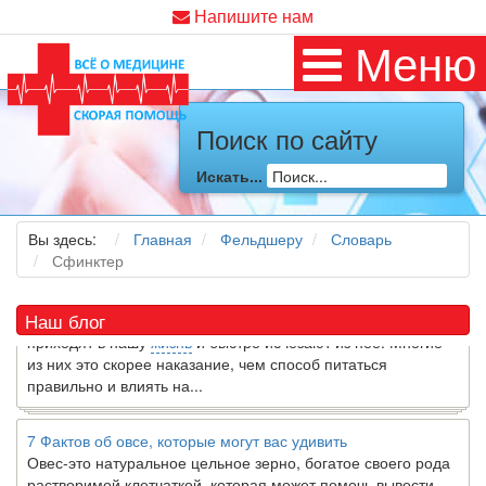
Напишите нам
Меню
Поиск по сайту
Как я заболел во время локдауна?
Это странная ситуация: вы соблюдали все меры
Искать...
предосторожности COVID-19 (вы почти все время дома),
но, тем не менее, вы каким-то образом простудились. Вы
можете задаться...
Вы здесь:
Главная
Фельдшеру
Словарь
Сфинктер
5 причин обратить внимание на средиземноморскую диету
Как
диетолог
, я вижу, что многие причудливые диеты
Наш блог
приходят в нашу
жизнь
и быстро исчезают из нее. Многие
из них это скорее наказание, чем способ питаться
правильно и влиять на...
7 Фактов об овсе, которые могут вас удивить
Овес-это натуральное цельное зерно, богатое своего рода
растворимой клетчаткой, которая может помочь вывести