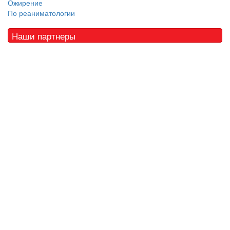
Ожирение
По реаниматологии
Наши партнеры
© 2010 - 2021 / 03-Ektb.ru
Сайт о медицине и скорой помощи
.
Все права защищены. При копировании материалов ссылка
обязательна.