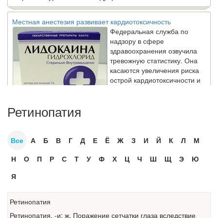
Местная анестезия развивает кардиотоксичность
Федеральная служба по
надзору в сфере
здравоохранения озвучила
тревожную статистику. Она
касаются увеличения риска
острой кардиотоксичности и
роста сопутствующих
осложнений от...
Ретинопатия
Закон о праве родителей находиться с детьми в
Все
А
Б
В
Г
Д
Е
Ё
Ж
З
И
Й
К
Л
М
реанимации внесен в Госдуму
Соответствующий
Н
О
П
Р
С
Т
У
Ф
Х
Ц
Ч
Ш
Щ
Э
Ю
законопроект внесен в
палату на
Я
рассмотрение. Суть его
заключается в
Ретинопатия
нахождении одного из
родителей в
Ретинопатия
,
-и; ж. Поражение сетчатки глаза вследствие