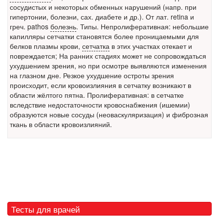
сосудистых и некоторых обменных нарушений (напр. при
больничной палате
гипертонии, болезни, сах. диабете и др.). От лат. retina и
бесплатно, в течении всего срока лечения...
греч. pathos
болезнь
. Типы. Непролиферативная: небольшие
капилляры сетчатки становятся более проницаемыми для
белков
плазмы крови,
сетчатка
в этих участках отекает и
повреждается; На ранних стадиях может не сопровождаться
ухудшением зрения, но при осмотре выявляются изменения
на глазном дне. Резкое ухудшение остроты зрения
происходит, если кровоизлияния в сетчатку возникают в
области жёлтого пятна. Пролиферативная: в сетчатке
вследствие недостаточности кровоснабжения (ишемии)
образуются новые сосуды (неоваскуляризация) и фиброзная
ткань в области кровоизлияний.
Тесты для врачей