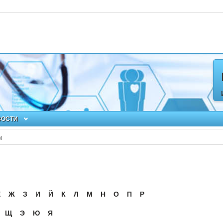
ВОСТИ
м
Ё
Ж
З
И
Й
К
Л
М
Н
О
П
Р
Щ
Э
Ю
Я