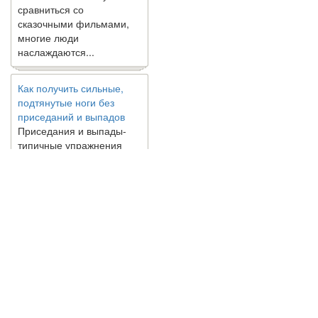
сравниться со
сказочными фильмами,
многие люди
наслаждаются...
Как получить сильные,
подтянутые ноги без
приседаний и выпадов
Приседания и выпады-
типичные упражнения
для укрепления мышц
нижней части тела. Хотя
они чрезвычайно
распространены, они не
могут быть безопасным
вариантом для всех.
Некоторые...
Создана программа
© 2010 - 2021 / 03-Ektb.ru
Сайт о 
предсказывающая смерть
человека с точностью
90%