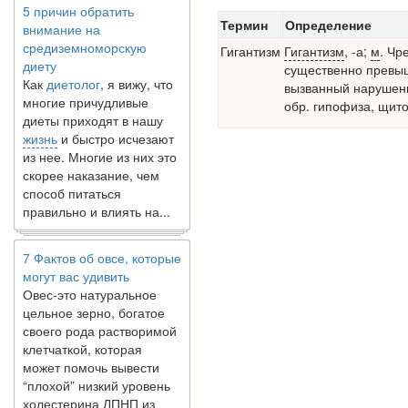
внимание на
Термин
Определение
средиземноморскую
Гигантизм
Гигантизм
,
-а;
м
. Чр
диету
существенно превы
Как
диетолог
, я вижу, что
вызванный нарушени
многие причудливые
обр. гипофиза, щито
диеты приходят в нашу
жизнь
и быстро исчезают
из нее. Многие из них это
скорее наказание, чем
способ питаться
правильно и влиять на...
7 Фактов об овсе, которые
могут вас удивить
Овес-это натуральное
цельное зерно, богатое
своего рода растворимой
клетчаткой, которая
может помочь вывести
“плохой” низкий уровень
холестерина ЛПНП из