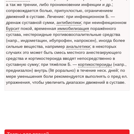
а так же трении, либо проникновении инфекции и др.;
сопровождается болью, припухлостью, ограничением
Местная анестезия развивает кардиотоксичность
движений в суставе. Лечение: при инфекционном Б. —
Федеральная служба по
дренаж суставной сумки,
антибиотики
; при неинфекционном
надзору в сфере
Бурсит
покой, временная
иммобилизация
поражённого
здравоохранения озвучила
сустава, нестероидные противовоспалительные средства
тревожную статистику. Она
(напр., индометацин, ибупрофен, напроксен), иногда более
касаются увеличения риска
сильные вещества, например
анальгетики
; в некоторых
острой кардиотоксичности и
случаях это может быть смесь местного анестезирующего
роста сопутствующих
средства и кортикостероида вводят непосредственно в
осложнений от...
суставную сумку; при тяжёлом Б. —
кортикостероиды
(напр.,
преднизалон) внутрь (lie рорально) в течение неск. дней; по
мере уменьшения боли рекомендуется выполнять о пред ел.
упражнения, чтобы увеличить диапазон движений в суставе.
Закон о праве родителей находиться с детьми в
реанимации внесен в Госдуму
Соответствующий
законопроект внесен в
палату на
рассмотрение. Суть его
заключается в
нахождении одного из
Тесты для врачей