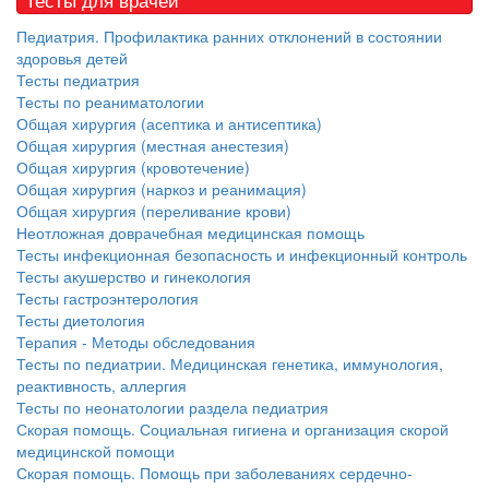
родителей в
больничной палате
Педиатрия. Профилактика ранних отклонений в состоянии
бесплатно, в течении всего срока лечения...
здоровья детей
Тесты педиатрия
Тесты по реаниматологии
Общая хирургия (асептика и антисептика)
Общая хирургия (местная анестезия)
Общая хирургия (кровотечение)
Общая хирургия (наркоз и реанимация)
Общая хирургия (переливание крови)
Неотложная доврачебная медицинская помощь
Тесты инфекционная безопасность и инфекционный контроль
Тесты акушерство и гинекология
Тесты гастроэнтерология
Тесты диетология
Терапия - Методы обследования
Тесты по педиатрии. Медицинская генетика, иммунология,
реактивность, аллергия
Тесты по неонатологии раздела педиатрия
Скорая помощь. Социальная гигиена и организация скорой
медицинской помощи
Скорая помощь. Помощь при заболеваниях сердечно-