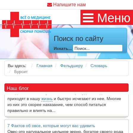
Напишите нам
Меню
Поиск по сайту
Как я заболел во время локдауна?
Искать...
Это странная ситуация: вы соблюдали все меры
предосторожности COVID-19 (вы почти все время дома),
но, тем не менее, вы каким-то образом простудились. Вы
Вы здесь:
Главная
Фельдшеру
Словарь
можете задаться...
Бурсит
5 причин обратить внимание на средиземноморскую диету
Наш блог
Как
диетолог
, я вижу, что многие причудливые диеты
приходят в нашу
жизнь
и быстро исчезают из нее. Многие
из них это скорее наказание, чем способ питаться
правильно и влиять на...
7 Фактов об овсе, которые могут вас удивить
Овес-это натуральное цельное зерно, богатое своего рода