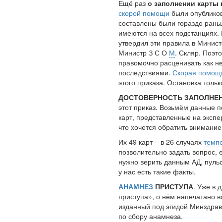
Ещё раз
о заполнении карты
скорой помощи
были опубликов
составлены были гораздо рань
имеются на всех подстанциях. 
утвердил эти правила в Минис
Министр З С О
М
. Скляр. Поэт
правомочно расценивать как 
последствиями.
Скорая помощ
этого приказа. Остановка тольк
ДОСТОВЕРНОСТЬ ЗАПОЛНЕ
этот приказ. Возьмём данные п
карт, представленные на экспе
что хочется обратить внимание
Их 49 карт – в 26 случаях
темп
позволительно задать вопрос, 
нужно верить данным АД, пульс
у нас есть такие факты.
АНАМНЕЗ
ПРИСТУПА
. Уже в 
приступа», о нём напечатано во
изданный под эгидой Минздрава
по сбору анамнеза.