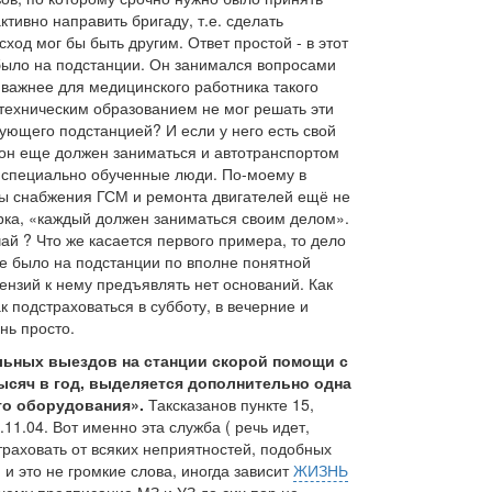
ктивно направить бригаду, т.е. сделать
ход мог бы быть другим. Ответ простой - в этот
ыло на подстанции. Он занимался вопросами
 важнее для медицинского работника такого
с техническим образованием не мог решать эти
ующего подстанцией? И если у него есть свой
о он еще должен заниматься и автотранспортом
ь специально обученные люди. По-моему в
ы снабжения ГСМ и ремонта двигателей ещё не
орка, «каждый должен заниматься своим делом».
чай ? Что же касается первого примера, то дело
не было на подстанции по вполне понятной
ензий к нему предъявлять нет оснований. Как
к подстраховаться в субботу, в вечерние и
нь просто.
льных выездов на станции скорой помощи с
сяч в год, выделяется дополнительно одна
го оборудования».
Таксказанов пункте 15,
11.04. Вот именно эта служба ( речь идет,
страховать от всяких неприятностей, подобных
 и это не громкие слова, иногда зависит
ЖИЗНЬ