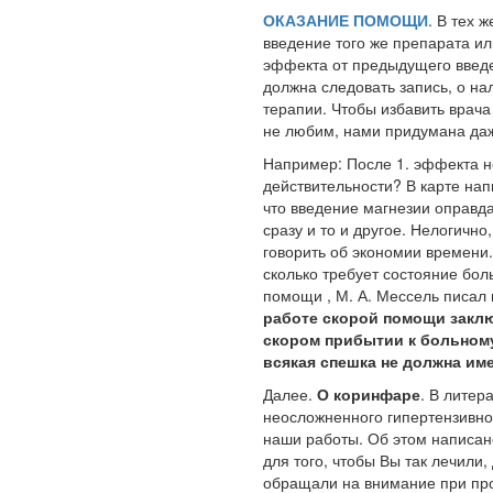
ОКАЗАНИЕ ПОМОЩИ
. В тех 
введение того же препарата или
эффекта от предыдущего введе
должна следовать запись, о на
терапии. Чтобы избавить врач
не любим, нами придумана даж
Например: После 1. эффекта не
действительности? В карте нап
что введение магнезии оправд
сразу и то и другое. Нелогичн
говорить об экономии времени.
сколько требует состояние бол
помощи , М. А. Мессель писал 
работе скорой помощи закл
скором прибытии к больному
всякая спешка не должна име
Далее.
О коринфаре
. В литер
неосложненного гипертензивног
наши работы. Об этом написан
для того, чтобы Вы так лечили,
обращали на внимание при про