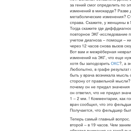
за гений смог определить по 
изменений в миокарде? Разве 
метаболические изменения? С
справа. Скажите, у женщины в
Тогда скажите где диффдиагно
повторное ЭКГ-исследование по
учетом диагноза – помощи – н
через 12 часов снова вызов ск
Вот вам и межрёберная неврал
изменений на ЭКГ, что еще нуж
хотя бы заподозрить
ОКС
?, а 
Любопытно, в графе результат 
быть у врача возникала мысль о
сторону от правильной мысли? 
почему он не придал значения
он ответил, что не придал зна
1 – 2 мм. ! Комментарии, как г
врач сообщил, что это фельдш
Получается, что фельдшер был 
Теперь самый главный вопрос.
второй – в 19 часов. Чем зан
обратил внимания на такой выз