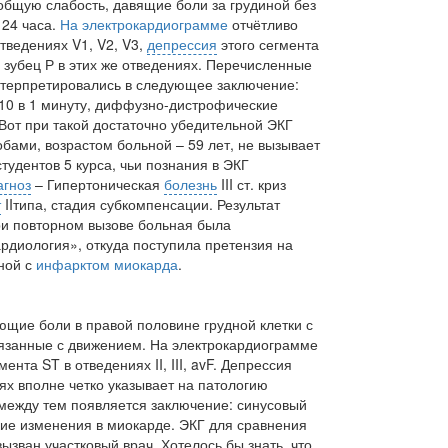
 общую слабость, давящие боли за грудиной без
 24 часа.
На электрокардиограмме
отчётливо
отведениях
V
1,
V
2,
V
3,
депрессия
этого сегмента
 зубец Р в этих же отведениях. Перечисленные
нтерпретировались в следующее заключение:
110 в 1 минуту, диффузно-дистрофические
 Вот при такой достаточно убедительной ЭКГ
обами, возрастом больной – 59 лет, не вызывает
студентов 5 курса, чьи познания в ЭКГ
агноз
– Гипертоническая
болезнь
III
ст. криз
т
II
типа, стадия субкомпенсации. Результат
при повторном вызове больная была
рдиология», откуда поступила претензия на
ной с
инфарктом миокарда
.
ющие боли в правой половине грудной клетки с
вязанные с движением. На электрокардиограмме
гмента
ST
в отведениях
II
,
III
,
avF
. Депрессия
ях вполне четко указывает на патологию
между тем появляется заключение: синусовый
кие изменения в миокарде. ЭКГ для сравнения
ызван участковый врач. Хотелось бы знать, что