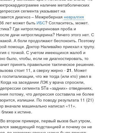
электрокардиограмме наличие метаболических
депрессия сегмента указывает на
тавится диагноз – Межреберная
невралгия
 56 лет может быть
ИБС
? Согласитесь, может.
стика? Где нитроглицериновая проба и
сле дачи нитроглицерина? Ничего этого нет. С
икакой. А боли продолжают беспокоить. Поэтому
орой помощи. Доктор Наливайко приехал к трупу.
гия с точкой. С учетом имеющихся жалоб и
но было, чтобы, если не диагностировать, то
значит принять правильное тактическое решение.
вызова стоит 11, а сверху жирно -
21
. Может
 госпитализации, что же тогда (или кто) увел в
Когда на заседании ЛЭК у врача спросили,
 депрессии сегмента
ST
в «задних» отведениях,
чения потому, что депрессия составила не более
оворится, излишни. По поводу результата 11 (21)
ер вначале машинально написал «11».
ближе к истине.
 Во втором примере, первый вызов был утром,
имался заведующий подстанцией и почему он не
ов, по которому срочно нужно было принять