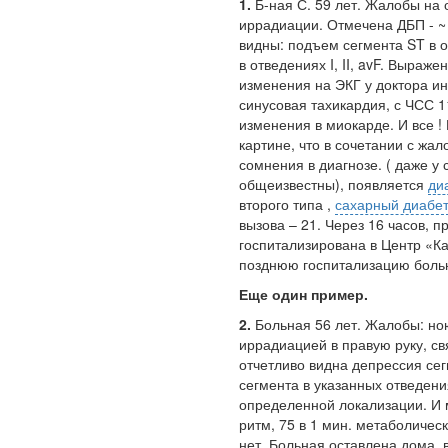
1.
Б-ная С. 59 лет. Жалобы на
иррадиации. Отмечена ДБП - ~
видны: подъем сегмента
ST
в 
в отведениях
I
,
II
,
avF
. Выражен
изменения на ЭКГ у доктора и
синусовая тахикардия, с ЧСС 
изменения в миокарде. И все !
картине, что в сочетании с жал
сомнения в диагнозе. ( даже у 
общеизвестны), появляется
ди
второго типа ,
сахарный диабе
вызова – 21. Через 16 часов, 
госпитализирована в Центр «Ка
позднюю госпитализацию боль
Еще один пример.
2.
Больная 56 лет. Жалобы: но
иррадиацией в правую руку, с
отчетливо видна депрессия се
сегмента в указанных отведени
определенной локализации. И 
ритм, 75 в 1 мин. метаболичес
нет. Больная оставлена дома, в