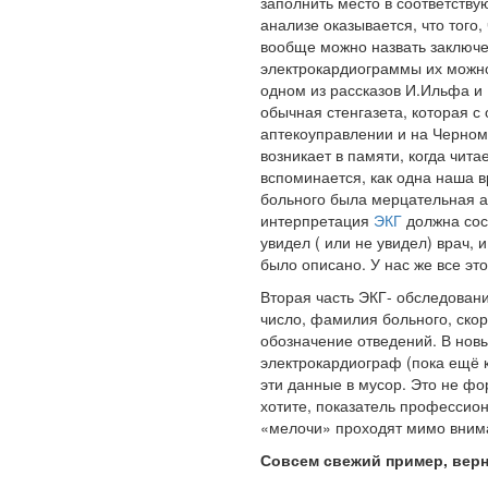
заполнить место в соответству
анализе оказывается, что того,
вообще можно назвать заключен
электрокардиограммы их можно 
одном из рассказов И.Ильфа и 
обычная стенгазета, которая с
аптекоуправлении и на Черном
возникает в памяти, когда чит
вспоминается, как одна наша в
больного была мерцательная а
интерпретация
ЭКГ
должна сос
увидел ( или не увидел) врач, 
было описано. У нас же все это
Вторая часть ЭКГ- обследован
число, фамилия больного, скор
обозначение отведений. В новы
электрокардиограф (пока ещё 
эти данные в мусор. Это не фо
хотите, показатель профессион
«мелочи» проходят мимо внима
Совсем свежий пример, верн