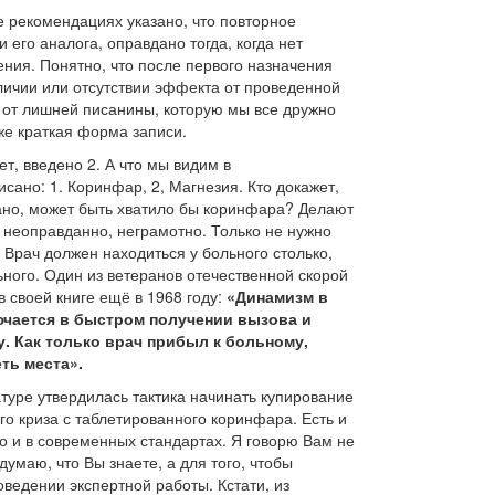
же рекомендациях указано, что повторное
 его аналога, оправдано тогда, когда нет
ния. Понятно, что после первого назначения
личии или отсутствии эффекта от проведенной
а от лишней писанины, которую мы все дружно
е краткая форма записи.
т, введено 2. А что мы видим в
исано: 1. Коринфар, 2, Магнезия. Кто докажет,
ано, может быть хватило бы коринфара? Делают
о, неоправданно, неграмотно. Только не нужно
 Врач должен находиться у больного столько,
ьного. Один из ветеранов отечественной скорой
в своей книге ещё в 1968 году:
«Динамизм в
ючается в быстром получении вызова и
. Как только врач прибыл к больному,
ть места».
атуре утвердилась тактика начинать купирование
о криза с таблетированного коринфара. Есть и
о и в современных стандартах. Я говорю Вам не
 думаю, что Вы знаете, а для того, чтобы
ведении экспертной работы. Кстати, из