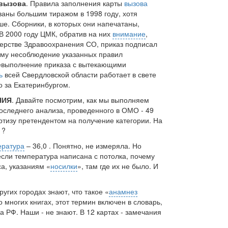
 вызова
. Правила заполнения карты
вызова
аны большим тиражом в 1998 году, хотя
ше. Сборники, в которых они напечатаны,
В 2000 году ЦМК, обратив на них
внимание
,
терстве Здравоохранения СО, приказ подписал
ому несоблюдение указанных правил
невыполнение приказа с вытекающими
ь
всей Свердловской области работает в свете
о за Екатеринбургом.
НИЯ
. Давайте посмотрим, как мы выполняем
оследнего анализа, проведенного в ОМО - 49
ртизу претендентом на получение категории. На
 ?
ература
– 36,0 . Понятно, не измеряла. Но
если температура написана с потолка, почему
а, указаниям «
носилки
», там где их не было. И
других городах знают, что такое «
анамнез
 многих книгах, этот термин включен в словарь,
 РФ. Наши - не знают. В 12 картах - замечания