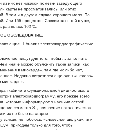
й из них нет никакой пометки заведующего
ли карты не просматривались, или этих
. В том и в другом случае хорошего мало. По
й. Или 155 процентов. Совсем как в той шутке,
ть равнялась 102 %.
ОЕ ОБСЛЕДОВАНИЕ.
тавляющие. 1.Анализ электрокардиографических
.
аключение пишут для того, чтобы … заполнить
 Чем иначе можно объяснить такие записи, как
енения в миокарде», там где их либо нет,
твенное. Недавно встретился еще один «шедевр»
в миокарде».
врач кабинета функциональной диагностики, а
отрит электрокардиограмму, его прежде всего
я, которые информируют о наличии острой
ещение сегмента ST, появление патологического
сли их не было на старых
у всякая, не побоюсь, «словесная шелуха», или
шум, пригодны только для того, чтобы