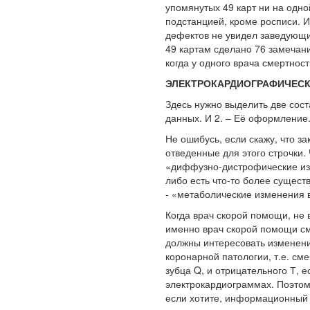
упомянутых 49 карт ни на одно
подстанцией, кроме росписи. И
дефектов не увидел заведующий
49 картам сделано 76 замечани
когда у одного врача смертнос
ЭЛЕКТРОКАРДИОГРАФИЧЕСК
Здесь нужно выделить две сос
данных. И 2. – Её оформление
Не ошибусь, если скажу, что з
отведенные для этого строчки.
«диффузно-дистрофические изм
либо есть что-то более сущес
- «метаболические изменения 
Когда врач скорой помощи, не 
именно врач скорой помощи см
должны интересовать изменени
коронарной патологии, т.е. см
зубца Q, и отрицательного Т, е
электрокардиограммах. Поэтом
если хотите, информационный 