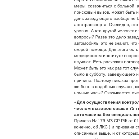
меры: созвониться с больной, а
поисковый вызов, может быть ис
день заведующего вообще не б
автотранспорта. Очевидно, это
уровня. А что другой человек 
вопросы? Разве это дело завед
автомобиль, это не значит, чт
скорой помощи. Для этого ест
медицинском институте вопрос
изучают. Есть расхожая погов
Может быть это как раз тот слу
было в субботу, заведующего 
причине. Поэтому никаких прет
же быть в подобных случаях, ка
ночные часы? Оказывается оче
«Для осуществления контро
числом вызовов свыше 75 ты
автомашина без специально
Приказа № 179 МЗ СР РФ от 01.
конечно, об ЛКС ) и призвана 
описанным выше, и от которых,