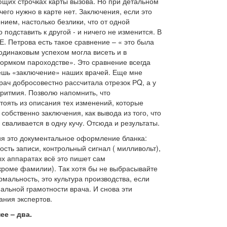
ющих строчках карты вызова. Но при детальном
 чего нужно в карте нет. Заключения, если это
ием, настолько безлики, что от одной
подставить к другой - и ничего не изменится. В
Е. Петрова есть такое сравнение – « это была
 одинаковым успехом могла висеть и в
ормком пароходстве». Это сравнение всегда
аешь «заключение» наших врачей. Еще мне
рач добросовестно рассчитала отрезок РQ, а у
ритмия. Позволю напомнить, что
тоять из описания тех изменений, которые
и собственно заключения, как вывода из того, что
 сваливается в одну кучу. Отсюда и результаты.
ия это документальное оформление бланка:
ость записи, контрольный сигнал ( милливольт),
х аппаратах всё это пишет сам
кроме фамилии). Так хотя бы не выбрасывайте
рмальность, это культура производства, если
альной грамотности врача. И снова эти
ния экспертов.
ее – два.