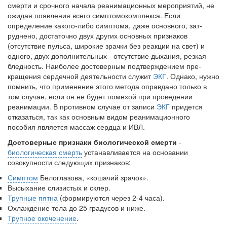
смерти и срочно­го начала реанимационных мероприятий, не
ожидая появления всего симптомокомплекса. Если
определение какого-либо симптома, даже основного, зат­
руднено, достаточно двух других основных признаков
(отсутствие пульса, широкие зрачки без реакции на свет) и
одного, двух дополнительных - отсут­ствие дыхания, резкая
бледность. Наиболее достоверным подтверждением пре­
кращения сердечной деятельности служит
ЭКГ
. Однако, нужно
помнить, что применение этого метода оправдано только в
том случае, если он не будет по­мехой при проведении
реанимации. В противном случае от записи
ЭКГ
при­дется
отказаться, так как основным видом реанимационного
пособия является массаж сердца и ИВЛ.
Достоверные признаки биологической смерти
-
биологическая смерть
уста­навливается на основании
совокупности следующих признаков:
Симптом
Белоглазова, «кошачий зрачок».
Высыхание слизистых и склер.
Трупные пятна
(формируются через 2-4 часа).
Охлаждение тела до 25 градусов и ниже.
Трупное окоченение
.