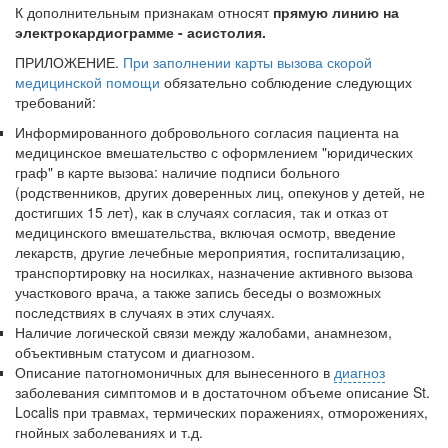
К дополнительным признакам относят
прямую линию на
электрокардиог­рамме - асистолия.
ПРИЛОЖЕНИЕ.
При заполнении карты вызова скорой
медицинской помощи
обязательно соблюдение следующих
требований:
Информированного добровольного согласия пациента на
медицинское вмешательство с оформлением "юридических
граф" в карте вызова: наличие подписи больного
(родственников, других доверенных лиц, опекунов у детей, не
достигших 15 лет), как в случаях согласия, так и отказ от
медицинского вмешательства, включая осмотр, введение
лекарств, другие лечебные мероприятия, госпитализацию,
транспортировку на носилках, назначение активного вызова
участкового врача, а также запись беседы о возможных
последствиях в случаях в этих случаях.
Наличие логической связи между жалобами, анамнезом,
объективным статусом и диагнозом.
Описание патогномоничных для вынесенного в
диагноз
заболевания сим­птомов и в достаточном объеме описание St.
Localis при травмах, термических поражениях, отморожениях,
гнойных заболеваниях и т.д.