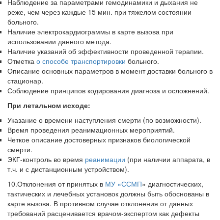
Наблюдение за параметрами гемодинамики и дыхания не
реже, чем через каждые 15 мин. при тяжелом состоянии
больного.
Наличие электрокардиограммы в карте вызова при
использовании данно­го метода.
Наличие указаний об эффективности проведенной терапии.
Отметка
о способе транспортировки
больного.
Описание основных параметров в момент доставки больного в
стацио­нар.
Соблюдение принципов кодирования диагноза и осложнений.
При летальном исходе:
Указание о времени наступления смерти (по возможности).
Время проведения реанимационных мероприятий.
Четкое описание достоверных признаков биологической
смерти.
ЭКГ-контроль во время
реанимации
(при наличии аппарата, в
т.ч. и с дистанционным устройством).
10.Отклонения от принятых в
МУ «ССМП
» диагностических,
тактических и лечебных установок должны быть обоснованы в
карте вызова. В противном случае отклонения от данных
требований расценивается врачом-экспертом как дефекты