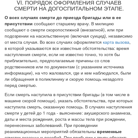
VI. ПОРЯДОК ОФОРМЛЕНИЯ СЛУЧАЕВ
СМЕРТИ НА ДОГОСПИТАЛЬНОМ ЭТАПЕ.
О всех случаях смерти до приезда бригады или в ее
присутствии
сообщают старшему врачу. В милицию
сообщают о смерти скоропостижной (внезапной), или при
подозрении на насильственную (включая суицид), независимо
от мес­та случая. Во всех случаях оформляется
карта вызова
,
в которой указываются все известные обстоятельства: время
наступления смерти, если не известно точ­но, то хотя бы
приблизительно, предполагаемые причины со слов
родственни­ков или по документам (с указанием источника
информации), на что жаловал­ся, где и кем наблюдался, были
ли обращения в поликлинику и скорую помощь незадолго
перед смертью.
Если смерть наступила в присутствии бригады (в том числе в
машине скорой помощи), указать обстоятельства, при которых
наступи­ла смерть, оказанную помощь. В случаях наступления
смерти у детей до 1 года - выяснение: акушерского анамнеза,
даты и места рождения, роста и массы тела при рождении,
перенесенных заболеваний. При проведении
реанимационных мероприятий обязательны
временные
отметки оказанных пособий. При прибытии к трупу обратить