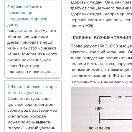
5 причин обратить
здоровых людей. Они, как пра
внимание на
требуют специального лечения.
средиземноморскую
здоровых людей, например, вс
диету
нервной системы или повышенн
Как
диетолог
, я вижу, что
форма ЖЭ).
многие причудливые
Причины возникновения 
диеты приходят в нашу
жизнь
и быстро исчезают
Провоцируют НЖЭ иЖЭ эмоциона
из нее. Многие из них это
алкоголь, крепкий кофе, чай. 
скорее наказание, чем
также вследствие рефлекторны
способ питаться
полости и малого таза, наруше
правильно и влиять на...
гипомагниемия), интоксикация
ваголитики, кофеин). ЖЭ такж
гликозидами, антиаритмически
7 Фактов об овсе, которые
могут вас удивить
Овес-это натуральное
цельное зерно, богатое
своего рода растворимой
клетчаткой, которая
может помочь вывести
“плохой” низкий уровень
холестерина ЛПНП из