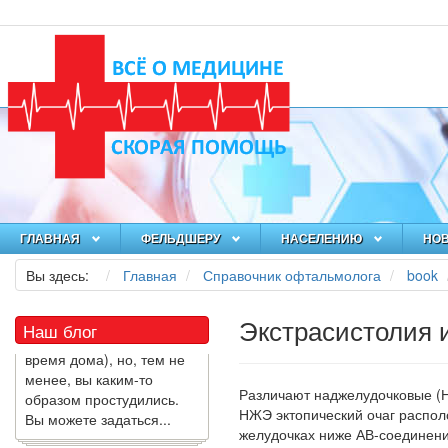
Как я заболел во время
ГЛАВНАЯ
локдауна?
ФЕЛЬДШЕРУ
НАСЕЛЕНИЮ
НО
Это странная ситуация:
Вы здесь:
Главная
Справочник офтальмолога
book
вы соблюдали все меры
предосторожности
Экстрасистолия 
COVID-19 (вы почти все
Наш блог
время дома), но, тем не
менее, вы каким-то
образом простудились.
Различают наджелудочковые
(
Вы можете задаться...
НЖЭ эктопический очаг располо
желудочках ниже АВ-соединени