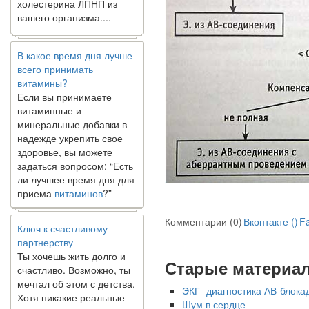
вашего организма....
В какое время дня лучше
всего принимать
витамины?
Если вы принимаете
витаминные и
минеральные добавки в
надежде укрепить свое
здоровье, вы можете
задаться вопросом: “Есть
ли лучшее время дня для
приема
витаминов
?”
Ключ к счастливому
Комментарии (0)
Вконтакте (
)
F
партнерству
Ты хочешь жить долго и
счастливо. Возможно, ты
Старые материа
мечтал об этом с детства.
Хотя никакие реальные
ЭКГ- диагностика АВ-блока
отношения не могут
Шум в сердце -