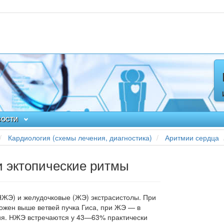
ВОСТИ
Кардиология (схемы лечения, диагностика)
Аритмии сердца
и эктопические ритмы
НЖЭ) и желудочковые (ЖЭ) экс­трасистолы. При
жен выше ветвей пуч­ка Гиса, при ЖЭ — в
я. НЖЭ встреча­ются у 43—63% практически