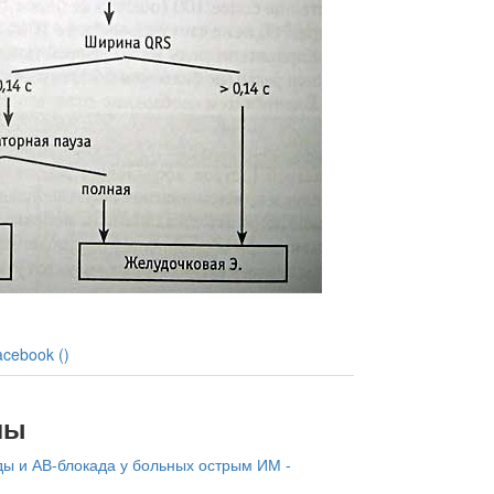
acebook (
)
лы
ды и АВ-блокада у больных острым ИМ -