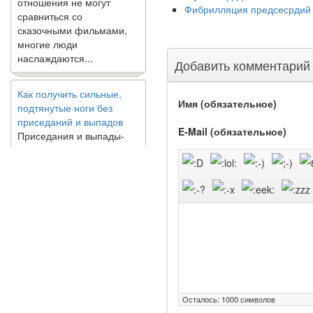
сравниться со
Фибрилляция предсесрдий 
сказочными фильмами,
многие люди
наслаждаются...
Добавить комментарий
Как получить сильные,
подтянутые ноги без
Имя (обязательное)
приседаний и выпадов
Приседания и выпады-
E-Mail (обязательное)
типичные упражнения
для укрепления мышц
нижней части тела. Хотя
они чрезвычайно
распространены, они не
могут быть безопасным
вариантом для всех.
Некоторые...
Создана программа
предсказывающая смерть
человека с точностью
Осталось:
1000
символов