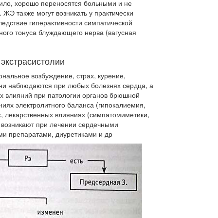
вило, хорошо переносятся больными и не
 ЖЭ также могут возникать у практически
ледствие гиперактивности симпатической
ого то­нуса блуждающего нерва (вагусная
экстрасистолии
льное возбуждение, страх, ку­рение,
Они наблюдаются при любых бо­лезнях сердца, а
х влияний при патологии органов брюшной
ниях электролитного баланса (гипокалиемия,
х, лекарственных влияниях (симпатомиметики,
е возникают при лечении сердечными
ми препаратами, диуретиками и др