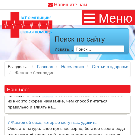
Напишите нам
Меню
Поиск по сайту
Как я заболел во время локдауна?
Это странная ситуация: вы соблюдали все меры
Искать...
предосторожности COVID-19 (вы почти все время дома),
но, тем не менее, вы каким-то образом простудились. Вы
можете задаться...
Вы здесь:
Главная
Населению
Статьи о здоровье
Женское бесплодие
5 причин обратить внимание на средиземноморскую диету
Как
диетолог
, я вижу, что многие причудливые диеты
Наш блог
приходят в нашу
жизнь
и быстро исчезают из нее. Многие
из них это скорее наказание, чем способ питаться
правильно и влиять на...
7 Фактов об овсе, которые могут вас удивить
Овес-это натуральное цельное зерно, богатое своего рода
растворимой клетчаткой, которая может помочь вывести