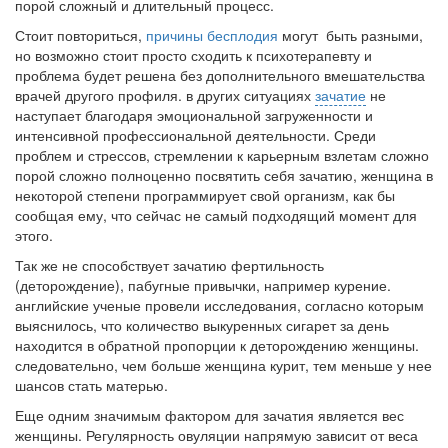
порой сложный и длительный процесс.
Местная анестезия развивает кардиотоксичность
Стоит повториться,
причины бесплодия
могут быть разными,
Федеральная служба по
но возможно стоит просто сходить к психотерапевту и
надзору в сфере
проблема будет решена без дополнительного вмешательства
здравоохранения озвучила
врачей другого профиля. в других ситуациях
зачатие
не
тревожную статистику. Она
наступает благодаря эмоциональной загруженности и
касаются увеличения риска
интенсивной профессиональной деятельности. Среди
острой кардиотоксичности и
проблем и стрессов, стремлении к карьерным взлетам сложно
роста сопутствующих
порой сложно полноценно посвятить себя зачатию, женщина в
осложнений от...
некоторой степени программирует свой организм, как бы
сообщая ему, что сейчас не самый подходящий момент для
этого.
Закон о праве родителей находиться с детьми в
Так же не способствует зачатию фертильность
реанимации внесен в Госдуму
(деторождение), пабугные привычки, например курение.
Соответствующий
английские ученые провели исследования, согласно которым
законопроект внесен в
выяснилось, что количество выкуренных сигарет за день
находится в обратной пропорции к деторождению женщины.
палату на
следовательно, чем больше женщина курит, тем меньше у нее
рассмотрение. Суть его
шансов стать матерью.
заключается в
нахождении одного из
Еще одним значимым фактором для зачатия является вес
родителей в
женщины. Регулярность овуляции напрямую зависит от веса