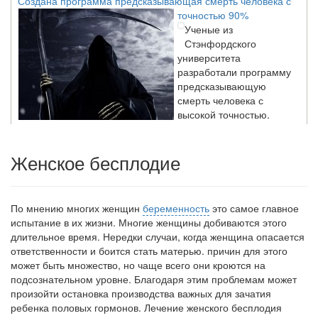
точностью 90%
Ученые из
Стэнфордского
университета
разработали программу
предсказывающую
смерть человека с
высокой точностью.
Женское бесплодие
Зарплата врачей в 2018 году превысит средний доход
россиян в два раза
Глава Минздрава РФ
Вероника Скворцова
По мнению многих женщин
беременность
это самое главное
опровергла
испытание в их жизни.
Многие женщины добиваются этого
сообщение о падении
длительное время. Нередки случаи, когда женщина опасается
доходов медицинских
ответственности и боится стать матерью. причин для этого
работников в
может быть множество, но чаще всего они кроются на
ближайшие годы. Она
подсознательном уровне. Благодаря этим проблемам может
заявила об этом на
произойти остановка производства важных для зачатия
встрече с журналистами ведущих...
ребенка половых гормонов. Лечение женского бесплодия