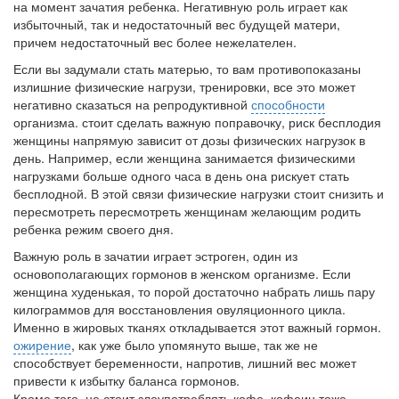
на момент зачатия ребенка. Негативную роль играет как
больничной палате
избыточный, так и недостаточный вес будущей матери,
бесплатно, в течении всего срока лечения...
причем недостаточный вес более нежелателен.
Если вы задумали стать матерью, то вам противопоказаны
излишние физические нагрузи, тренировки, все это может
негативно сказаться на репродуктивной
способности
организма. стоит сделать важную поправочку, риск бесплодия
женщины напрямую зависит от дозы физических нагрузок в
день. Например, если женщина занимается физическими
нагрузками больше одного часа в день она рискует стать
бесплодной. В этой связи физические нагрузки стоит снизить и
пересмотреть пересмотреть женщинам желающим родить
ребенка режим своего дня.
Важную роль в зачатии играет эстроген, один из
основополагающих гормонов в женском организме. Если
женщина худенькая, то порой достаточно набрать лишь пару
килограммов для восстановления овуляционного цикла.
Именно в жировых тканях откладывается этот важный гормон.
ожирение
, как уже было упомянуто выше, так же не
способствует беременности, напротив, лишний вес может
привести к избытку баланса гормонов.
Кроме того, не стоит злоупотреблять кофе, кофеин тоже