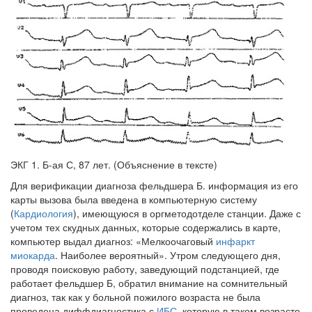
ЭКГ 1. Б-ая С, 87 лет. (Объяснение в тексте)
Для верификации диагноза фельдшера Б. информация из его
карты вызова была введена в компьютерную систему
(
Кардиология
), имею­щуюся в оргметодотделе станции. Даже с
учетом тех скудных данных, которые содержались в карте,
компьютер выдал диагноз: «Мелкоочаго­вый
инфаркт
миокарда
. Наиболее вероятный». Утром следующего дня,
проводя поисковую работу, заведующий подстанцией, где
работает фель­дшер Б, обратил внимание на сомнительный
диагноз, так как у больной пожилого возраста не была
проведена диффдиагностика с
ИБС
, которую в таком возрасте