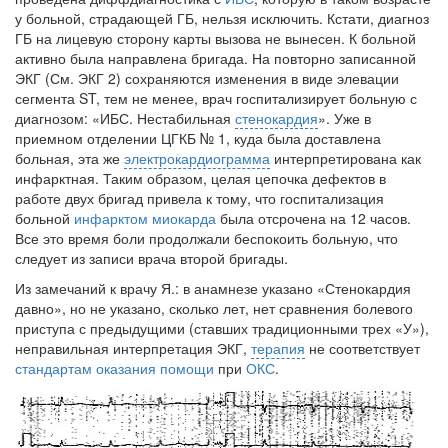
у больной, страдающей ГБ, нельзя исключить. Кстати, диагноз
ГБ на лицевую сторону карты вызова не вынесен. К больной
активно была направлена бригада. На повторно записанной
ЭКГ (См. ЭКГ 2) сохраняются изменения в виде элевации
сегмента ST, тем не менее, врач госпитализирует больную с
диагнозом: «ИБС. Нестабиль­ная
стенокардия
». Уже в
приемном отделении ЦГКБ № 1, куда была доставлена
больная, эта же
электрокардиограмма
интерпретирована как
инфарктная. Таким образом, целая цепочка дефектов в
работе двух бри­гад привела к тому, что госпитализация
больной
инфарктом миокарда
была отсрочена на 12 часов.
Все это время боли продолжали беспокоить больную, что
следует из записи врача второй бригады.
Из замечаний к врачу Я.: в анамнезе указано «Стенокардия
давно», но не указано, сколько лет, нет сравнения болевого
приступа с предыду­щими (ставших традиционными трех «У»),
неправильная интерпретация ЭКГ,
терапия
не соответствует
стандартам оказания помощи
при
ОКС
.