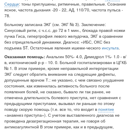
Сердце
: тоны приглушены, ритмичные, правильные. Сознание
ясное, частота дыхания -20 - 22, АД. 110/70, частота пульса -
78.
Больному записана ЭКГ (см. ЭКГ № 3). Заключение:
Синусовый ритм, с ч.с.с. до 72 в 1 мин., блокада правой ножки
пучка Гиса, гипер­трофия левого желудочка, ЭКГ в сравнении
без отрицательной динами­ки. Диагноз: «ИБС, ОКС без
подъема ST. Остаточные явления ишеми-ческого
инсульта
.
Оказанная помощь:
Анальгин 50%- 4.0, Димедрол 1%- 1.0 - в/
в, изотонический р-р - 10. 0. Больной госпитализирован в ЦГКБ
№ 1. В этом примере, кроме неправильной интерпретации
ЭКГ следует обратить внимание на следующие дефекты,
допущенные врачом Т.: не указано, с чем связано ухудшение
состояния, как изменилась активность больного после
появления болей, не сказано, бывало ли так ранее, не
отмечена дли­тельность болевого приступа, нет сравнения с
предыдущими приступами, вызывал ли раньше по этому
поводу скорую помощь (т.е. все то, что входит в
понятие
«анамнез приступа»). С учетом выставленного диагноза не
проведена дезагрегационная терапия, не говоря об
антикоагулянтной В этом примере, как и в предыдущем,