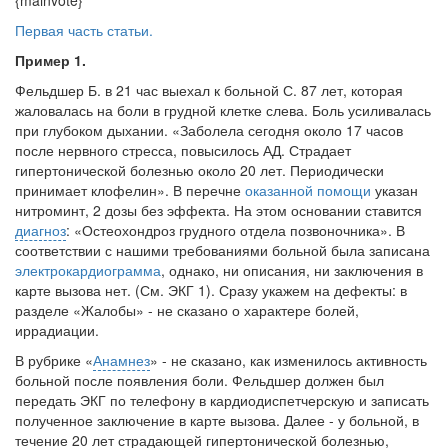
{mainvote}
Первая часть статьи.
Пример 1.
Фельдшер Б. в 21 час выехал к больной С. 87 лет, которая
жалова­лась на боли в грудной клетке слева. Боль усиливалась
при глубоком ды­хании. «Заболела сегодня около 17 часов
после нервного стресса, повыси­лось АД. Страдает
гипертонической болезнью около 20 лет. Периодически
принимает клофелин». В перечне
оказанной помощи
указан
нитроминт, 2 дозы без эффекта. На этом основании ставится
диагноз
: «Остеохондроз грудного отдела позвоночника». В
соответствии с нашими требованиями больной была записана
электрокардиограмма
, однако, ни описания, ни заключения в
карте вызова нет. (См. ЭКГ 1). Сразу укажем на дефек­ты: в
разделе «Жалобы» - не сказано о характере болей,
иррадиации.
В рубрике «
Анамнез
» - не сказано, как изменилось активность
больной после появления боли. Фельдшер должен был
передать ЭКГ по теле­фону в кардиодиспетчерскую и записать
полученное заключение в карте вызова. Далее - у больной, в
течение 20 лет страдающей гипертонической болезнью,