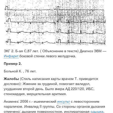
ЭКГ 2. Б-ая С,87 лет. ( Объяснение в тексте) Диагноз ЭВМ
—
Инфаркт
боковой стенки левого желудочка.
Пример 2.
Больной К. , 76 лет.
Жалобы
(Стиль написания карты врачом Т. приводится
дословно): Жжение за грудиной, помогает валидол,
ухудшение второй день. Было вчера АД 220/120, ИБС,
стенокардия, мерцательная аритмия.
Анамнез: 2006 г.- ишемический
инсульт
с левосторонним
параличом. Инвалид II группы. Со стороны органов дыхания
отмечено: дыхание поверхностное, инспираторная
одышка
.