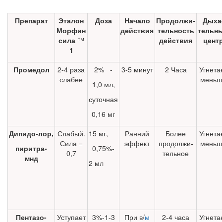
Препарат
Эталон
Доза
Начало
Продолжи­
Дыха
Морфин
действия
тельность
тельн
сила
™
действия
цент
1
Промедол
2-4 раза
2% -
3-5 минут
2 Часа
Угнета
слабее
меньш
1,0 мл,
суточная
0,16 мг
Дипидо-лор,
Слабый.
15 мг,
Ранний
Более
Угнета
Сила =
эффект
продолжи­
меньш
пиритра-
0,75%-
0,7
тельное
мнд
2 мл
Пентазо-
Уступает
3%-1-3
При в/
м
2-4 часа
Угнета