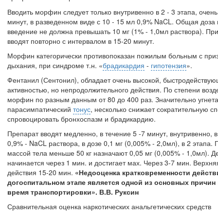
Вводить морфин следует только внутривенно в 2 - 3 этапа, очень
минут, в разведенном виде с 10 - 15 мл 0,9% NaCL. Общая доза
введение не должна превышать 10 мг (1% - 1,0мл раствора). Пр
вводят повторно с интервалом в 15-20 минут.
Морфин категорически противопоказан пожилым больным с при
дыхания, при синдроме т.н. «
брадикардия
-
гипотензия
».
Фентанил (Сентонил), обладает очень высокой, быстродействую
активностью, но непродолжительного действия. По сте­пени воз
морфин по разным данным от 80 до 400 раз. Значительно угнет
парасимпатический
тонус
, несколько снижает сократительную с
спровоци­ровать бронхоспазм и брадикардию.
Препарат вводят медленно, в течение 5 -7 минут, внутривенно, в
0,9% - NaCL раствора, в дозе 0,1 мг (0,005% - 2,0мл), в 2 этапа
массой тела меньше 50 кг назначают 0,05 мг (0,005% - 1,0мл). 
начинается че­рез 1 мин. и достигает мах. Через 3-7 мин. Верхн
действия 15-20 мин.
«Недооценка кратковременности действ
догоспитальном этапе является одной из основных причин
время транспортировки». В.В. Руксин
Сравнительная оценка наркотических анальгетических средств