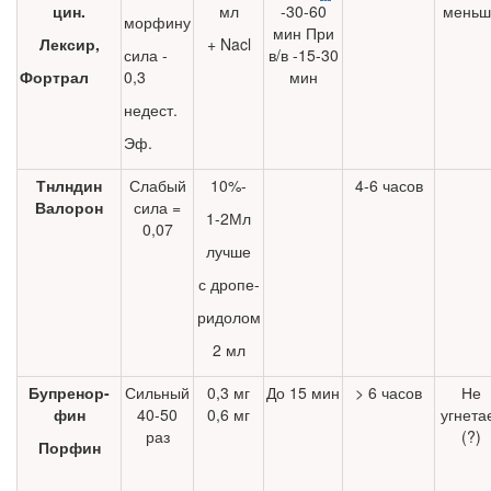
цин.
мл
-30-60
меньш
морфину
мин При
Лексир,
+ Nacl
сила -
в/в -15-30
Фортрал
0,3
мин
недест.
Эф.
Тнлндин
Слабый
10%-
4-6 часов
Валорон
сила =
1-2Мл
0,07
лучше
с дропе-
ридолом
2 мл
Бупренор-
Сильный
0,3 мг
До 15 мин
> 6 часов
Не
фин
40-50
0,6 мг
угнета­
раз
(?)
Порфин