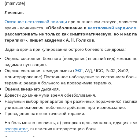
{mainvote}
Лечение.
Оказание неотложной помощи
при ангинозном статусе, является
врача - клинициста.
«Обезболивание в
неотложной кардиол
рассматривать не только как симптоматическую, но и как п
терапию»-, пишет академик А.
II
. Голиков.
Задача врача при купировании острого болевого синдрома:
Оценка состояния больного (поведение; внешний вид; кожные пок
видимая пульсация).
Оценка состояния гемодинамики (
ЭКГ
; А/Д; ЧСС; Ра02; Sa02;
мониторирование).Постоянное наблюдение за состоянием больн
терапии; реакция больного на проводимую терапию.
Оценка внешнего дыхания.
Довести до минимума время обезболивания.
Разумный выбор препаратов при различных поражениях; тактика
учитывая основное, побочные действия, противопоказание.
Проведения патогенетической терапии.
На боль можно повлиять; а) разорвав цепь сигналов, идущих к мо
восприятие
, в) изменив интерпретацию боли.