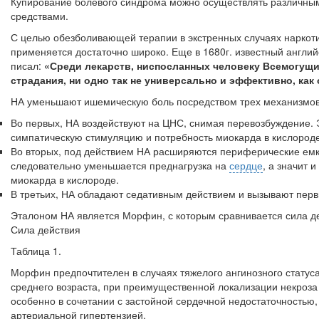
Купирование болевого синдрома можно осуществлять различны
средствами.
С целью обезболивающей терапии в экстренных случаях наркотич
применяется достаточно широко. Еще в 1680г. известный англий
писал:
«Среди лекарств, нис­посланных человеку Всемогущ
страдания, ни одно так не универсально и эффективно, как
НА уменьшают ишемическую боль посредством трех механизмов
Во первых, НА воздействуют на ЦНС, снимая перевозбуждение.
симпатическую стимуляцию и потребность миокарда в кислороде
Во вторых, под действием НА расширяются периферические ем­к
следовательно уменьшается преднагрузка на
сердце
, а значит 
миокарда в кислороде.
В третьих, НА обладают седативным действием и вызывают пер­
Эталоном НА является Морфин, с которым сравнивается сила дей
Сила действия
Таблица 1.
Морфин предпочтителен в случаях тяжелого ангинозного статуса
среднего возраста, при преимущественной локали­зации некроза
особенно в сочетании с застойной сер­дечной недостаточностью,
артериальной гипертензией.