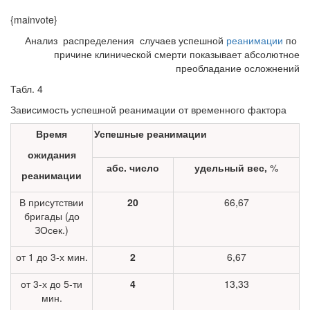
{mainvote}
Анализ распределения случаев успешной
реанимации
по
причине клинической смерти показывает абсолютное
преобладание осложнений
Табл. 4
Зависимость успешной реанимации от временного фактора
Время
Успешные реанимации
ожидания
абс. число
удельный вес,
%
реанимации
В присутствии
20
66,67
брига­ды (до
ЗОсек.)
от 1 до 3-х мин.
2
6,67
от 3-х до 5-ти
4
13,33
мин.