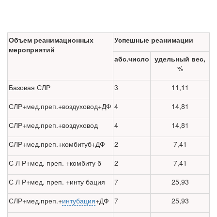
Объем реанимационных
Успешные реанимации
мероприятий
абс.число
удельный вес,
%
Базовая СЛР
3
11,11
СЛР+мед.преп.+воздуховод+ДФ
4
14,81
СЛР+мед.преп.+воздуховод
4
14,81
СЛР+мед.преп.+комбитуб+ДФ
2
7,41
С Л Р+мед. преп. +комбиту б
2
7,41
С Л Р+мед. преп. +инту бация
7
25,93
СЛР+мед.преп.+
интубация
+ДФ
7
25,93