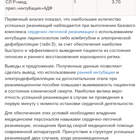
СЛ Р+мед.
1
3,70
преп.+инту6ация+АДФ
Первичный анализ показал, что наибольшее количество
успешных реанимаций наблюдается при выполнении базового
комплекса
сердечно-легочной реанимации
с использованием
интубации ларингоскопом либо комбитубом и электрической
дефибрилляции (табл.5), за счет обеспече­ния наиболее
быстрого и эффективного выведения пациента из состоя­ния
гипоксии и раннего восстановления коронарного ритма.
Выводы и предложения. Полученные данные позволяют
сделать вы­вод, что использование
ранней интубации
и
электродефибрилляции на догоспитальном этапе при
реанимационном пособии повышает выживае­мость пациентов
в состоянии клинической смерти. Наиболее велика веро­
ятность успешной реанимации в случае ее проведения в
первую минуту с момента остановки сердечной деятельности.
Для обеспечения этих условий необходимо владение
медицинским персоналом навыками сердечно-легочной
реанимации, оснащение бригад скорой медицинской помощи
современной аппаратурой. Присутствие в структуре успешных
реанимаций двух случаев, когда реанимационные