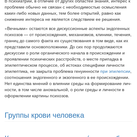
В психиатрии, в отличие от других областей знания, интерес к
проблеме обычно не связан с необходи­мостью осмысления
каких-либо новых данных, тем бо­лее открытий, равно как
снижение интереса не является следствием ее решения.
«Вечными» остаются все дискуссионные аспекты эндо­генных
психозов — от происхождения, механизмов, кли­ники, течения,
границ до самого факта их существования в том виде, как их
представили основоположники. До сих пор продолжаются
дискуссии о роли органического начала в происхождении и
проявлении психических рас­стройств, о месте припадка в
эпилептическом процессе, об истоках специфики личности
эпилептика, не закры­та проблема генуинности
при эпилепсии
,
соотношения эндогенного и экзогенного в ее происхождении.
Нет единства мнений о влиянии среды на формирование лич­
ности, в том числе аномальной, о роли среды и личности в
оформлении картины психозов.
Группы крови человека