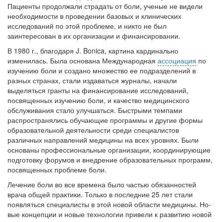
Пациен­ты продолжали страдать от боли, ученые не видели
необходимости в проведении базовых и клинических
исследований по этой пробле­ме, и никто не был
заинтересован в их орга­низации и финансировании.
В 1980 г., благодаря J. Bonica, картина кар­динально
изменилась. Была основана Между­народная
ассоциация
по
изучению боли и соз­дано множество ее подразделений в
разных странах, стали издаваться журналы, начали
выделяться гранты на финансирование иссле­дований,
посвященных изучению боли, и каче­ство медицинского
обслуживания стало улуч­шаться. Быстрыми темпами
распространялись обучающие программы и другие формы
обра­зовательной деятельности среди специалистов
различных направлений медицины на всех уровнях. Были
основаны профессиональные организации, координирующие
подготовку фо­румов и внедрение образовательных программ,
посвященных проблеме боли.
Лечение боли во все времена было частью обязанностей
врача общей практики. Только в последние 25 лет стали
появляться специ­алисты в этой новой области медицины. Но­
вые концепции и новые технологии привели к развитию новой