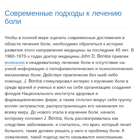
Современные подходы к лечению
боли
Чтобы в полной мере оценить современ­ные достижения в
области лечения боли, необходимо обратиться к истории
развития этого направления медицины за последние 45 лет. В
1960-1970-х годах доктор медици­ны John D. Boniea привлек
внимание
к не­адекватному лечению боли и отсутствию на­
учной информации о патофизиологических и психологических
механизмах боли. Дей­ствуя практически без чьей-либо
помощи, J. Bonica стимулировал интерес к изучению боли в
среде врачей и ученых и взял на себя организацию создания
фондов Национально­го института здоровья и
фармацевтических фирм, а также сплотил вокруг себя группу
коллег-энтузиастов, распространяющих его на­чинания по
всему миру. До нового этапа в изу­чении боли, начало
которому положил J. Boni­ca, боль рассматривалась как
следствие за­болевания, и считалось, что врач, который лечит
больного, также должен решать у него и проблему боли. К
сожалению, такой под­ход часто оказывался неуспешным.