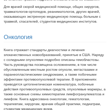
Для врачей скорой медицинской помощи, общих хирургов,
травматоло­гов-ортопедов, реаниматологов, других врачей,
оказывающих экстрен­ную медицинскую помощь больным с
травмой, спасателей, студентов ме­дицинских институтов.
Онкология
Книга отражает стандарты диагностики и лечения
злокачественных новообразований, принятые в США. Наряду
с солидными опухоля­ми подробно описаны гемобластозы.
Часть руководства посвящена осложнениям, в том числе
обусловленным местным ростом опухо­ли, метастазами и
паранеопластическими синдромами, а также по­бочными
эффектами противоопухолевой терапии. В приложениях
приводятся цитогенетическая номенклатура, побочные
действия противоопухолевых средств, опухолевые маркеры, а
также основные схемы химиотерапии лимфогранулематоза и
лимфом. Книга адресована онкологам, гематологам,
терапевтам, хирургам, врачам общей практики, педиатрам,
студентам медицинских вузов.