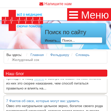
Напишите нам
Меню
Поиск по сайту
Как я заболел во время локдауна?
Это странная ситуация: вы соблюдали все меры
Искать...
предосторожности COVID-19 (вы почти все время дома),
но, тем не менее, вы каким-то образом простудились. Вы
можете задаться...
Вы здесь:
Главная
Фельдшеру
Словарь
Желудочный сок
5 причин обратить внимание на средиземноморскую диету
Как
диетолог
, я вижу, что многие причудливые диеты
Наш блог
приходят в нашу
жизнь
и быстро исчезают из нее. Многие
из них это скорее наказание, чем способ питаться
правильно и влиять на...
7 Фактов об овсе, которые могут вас удивить
Овес-это натуральное цельное зерно, богатое своего рода
растворимой клетчаткой, которая может помочь вывести