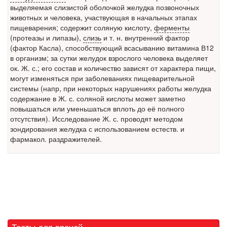
выделяемая слизистой оболочкой желудка позвоночных
Местная анестезия развивает кардиотоксичность
животных и человека, участвующая в начальных этапах
Федеральная служба по
пищеварения; содержит соляную кислоту,
ферменты
надзору в сфере
(протеазы и липазы),
слизь
и т. н. внутренний фактор
здравоохранения озвучила
(фактор Касла), способствующий всасыванию
витамина
В12
тревожную статистику. Она
в организм; за сутки желудок взрослого человека выделяет
касаются увеличения риска
ок. Ж. с.; его состав и количество зависят от характера пищи,
острой кардиотоксичности и
могут изменяться при заболеваниях пищеварительной
роста сопутствующих
системы (напр, при некоторых нарушениях работы желудка
осложнений от...
содержание в Ж. с. соляной кислоты может заметно
повышаться или уменьшаться вплоть до её полного
отсутствия). Исследование Ж. с. проводят методом
зондирования желудка с использованием естеств. и
Закон о праве родителей находиться с детьми в
фармакол. раздражителей.
реанимации внесен в Госдуму
Соответствующий
законопроект внесен в
палату на
рассмотрение. Суть его
заключается в
нахождении одного из
родителей в
Тесты для врачей