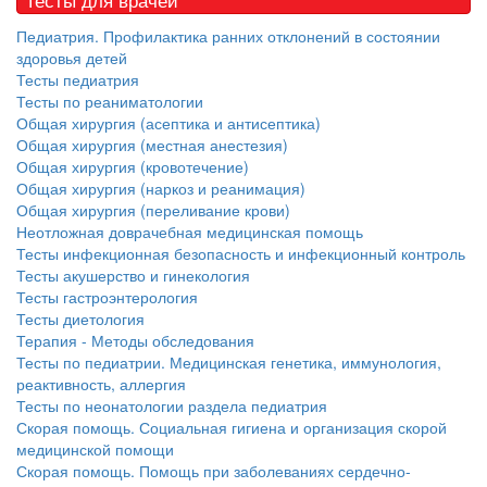
больничной палате
Педиатрия. Профилактика ранних отклонений в состоянии
бесплатно, в течении всего срока лечения...
здоровья детей
Тесты педиатрия
Тесты по реаниматологии
Общая хирургия (асептика и антисептика)
Общая хирургия (местная анестезия)
Общая хирургия (кровотечение)
Общая хирургия (наркоз и реанимация)
Общая хирургия (переливание крови)
Неотложная доврачебная медицинская помощь
Тесты инфекционная безопасность и инфекционный контроль
Тесты акушерство и гинекология
Тесты гастроэнтерология
Тесты диетология
Терапия - Методы обследования
Тесты по педиатрии. Медицинская генетика, иммунология,
реактивность, аллергия
Тесты по неонатологии раздела педиатрия
Скорая помощь. Социальная гигиена и организация скорой
медицинской помощи
Скорая помощь. Помощь при заболеваниях сердечно-