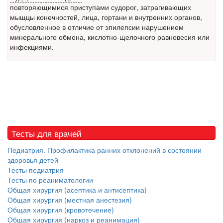
повторяющимися приступами судорог, затрагивающих
встрече с журналистами ведущих...
мыщцы конечностей, лица, гортани и внутренних органов,
обусловленное в отличие от
эпилепсии
нарушением
Местная анестезия развивает кардиотоксичность
минерального обмена, кислотно-щелочного равновесия или
Федеральная служба по
инфекциями.
надзору в сфере
здравоохранения озвучила
тревожную статистику. Она
касаются увеличения риска
острой кардиотоксичности и
роста сопутствующих
осложнений от...
Тесты для врачей
Педиатрия. Профилактика ранних отклонений в состоянии
Закон о праве родителей находиться с детьми в
здоровья детей
реанимации внесен в Госдуму
Тесты педиатрия
Соответствующий
Тесты по реаниматологии
законопроект внесен в
Общая хирургия (асептика и антисептика)
палату на
Общая хирургия (местная анестезия)
рассмотрение. Суть его
Общая хирургия (кровотечение)
заключается в
Общая хирургия (наркоз и реанимация)