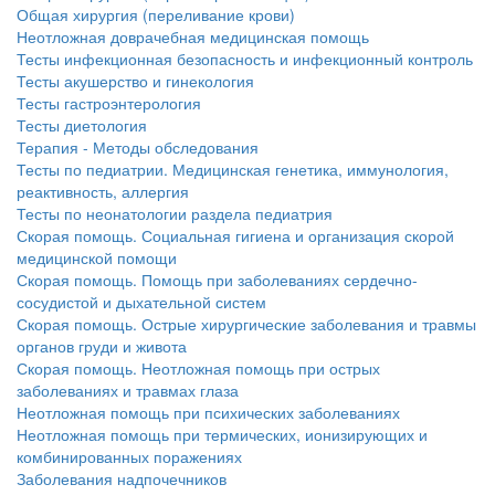
нахождении одного из
Общая хирургия (переливание крови)
родителей в
Неотложная доврачебная медицинская помощь
больничной палате
Тесты инфекционная безопасность и инфекционный контроль
бесплатно, в течении всего срока лечения...
Тесты акушерство и гинекология
Тесты гастроэнтерология
Тесты диетология
Терапия - Методы обследования
Тесты по педиатрии. Медицинская генетика, иммунология,
реактивность, аллергия
Тесты по неонатологии раздела педиатрия
Скорая помощь. Социальная гигиена и организация скорой
медицинской помощи
Скорая помощь. Помощь при заболеваниях сердечно-
сосудистой и дыхательной систем
Скорая помощь. Острые хирургические заболевания и травмы
органов груди и живота
Скорая помощь. Неотложная помощь при острых
заболеваниях и травмах глаза
Неотложная помощь при психических заболеваниях
Неотложная помощь при термических, ионизирующих и
комбинированных поражениях
Заболевания надпочечников