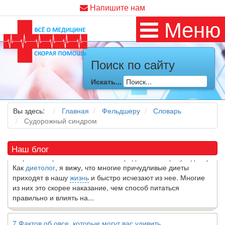
Напишите нам
Меню
Поиск по сайту
Искать...
Как я заболел во время локдауна?
Это странная ситуация: вы соблюдали все меры
предосторожности COVID-19 (вы почти все время дома),
Вы здесь:
Главная
Фельдшеру
Словарь
но, тем не менее, вы каким-то образом простудились. Вы
Судорожный синдром
можете задаться...
Наш блог
5 причин обратить внимание на средиземноморскую диету
Как
диетолог
, я вижу, что многие причудливые диеты
приходят в нашу
жизнь
и быстро исчезают из нее. Многие
из них это скорее наказание, чем способ питаться
правильно и влиять на...
7 Фактов об овсе, которые могут вас удивить