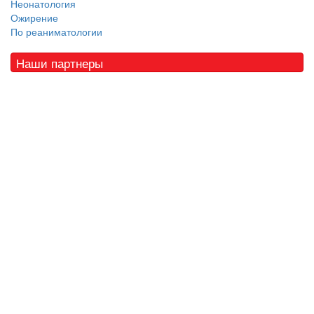
Неонатология
Ожирение
По реаниматологии
Наши партнеры
© 2010 - 2021 / 03-Ektb.ru
Сайт о медицине и скорой помощи
.
Все права защищены. При копировании материалов ссылка
обязательна.