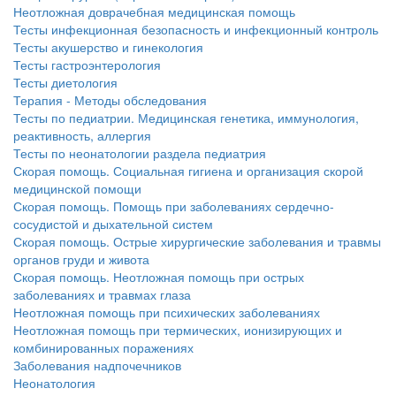
Неотложная доврачебная медицинская помощь
больничной палате
Тесты инфекционная безопасность и инфекционный контроль
бесплатно, в течении всего срока лечения...
Тесты акушерство и гинекология
Тесты гастроэнтерология
Тесты диетология
Терапия - Методы обследования
Тесты по педиатрии. Медицинская генетика, иммунология,
реактивность, аллергия
Тесты по неонатологии раздела педиатрия
Скорая помощь. Социальная гигиена и организация скорой
медицинской помощи
Скорая помощь. Помощь при заболеваниях сердечно-
сосудистой и дыхательной систем
Скорая помощь. Острые хирургические заболевания и травмы
органов груди и живота
Скорая помощь. Неотложная помощь при острых
заболеваниях и травмах глаза
Неотложная помощь при психических заболеваниях
Неотложная помощь при термических, ионизирующих и
комбинированных поражениях
Заболевания надпочечников
Неонатология