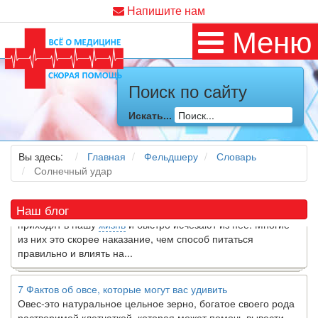
Напишите нам
Меню
Поиск по сайту
Как я заболел во время локдауна?
Это странная ситуация: вы соблюдали все меры
Искать...
предосторожности COVID-19 (вы почти все время дома),
но, тем не менее, вы каким-то образом простудились. Вы
можете задаться...
Вы здесь:
Главная
Фельдшеру
Словарь
Солнечный удар
5 причин обратить внимание на средиземноморскую диету
Как
диетолог
, я вижу, что многие причудливые диеты
Наш блог
приходят в нашу
жизнь
и быстро исчезают из нее. Многие
из них это скорее наказание, чем способ питаться
правильно и влиять на...
7 Фактов об овсе, которые могут вас удивить
Овес-это натуральное цельное зерно, богатое своего рода
растворимой клетчаткой, которая может помочь вывести