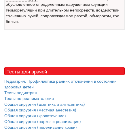
обусловленное определенным нарушением функции
Местная анестезия развивает кардиотоксичность
терморегуляции при длительном непосредств. воздействии
Федеральная служба по
солнечных лучей, сопровождаемое рвотой,
обмороком
, гол.
надзору в сфере
болью.
здравоохранения озвучила
тревожную статистику. Она
касаются увеличения риска
острой кардиотоксичности и
роста сопутствующих
осложнений от...
Тесты для врачей
Закон о праве родителей находиться с детьми в
Педиатрия. Профилактика ранних отклонений в состоянии
реанимации внесен в Госдуму
здоровья детей
Соответствующий
Тесты педиатрия
законопроект внесен в
Тесты по реаниматологии
палату на
Общая хирургия (асептика и антисептика)
рассмотрение. Суть его
Общая хирургия (местная анестезия)
заключается в
Общая хирургия (кровотечение)
нахождении одного из
Общая хирургия (наркоз и реанимация)
родителей в
Общая хирургия (переливание крови)