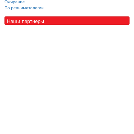
Ожирение
По реаниматологии
Наши партнеры
© 2010 - 2021 / 03-Ektb.ru
Сайт о медицине и скорой помощи
.
Все права защищены. При копировании материалов ссылка
обязательна.