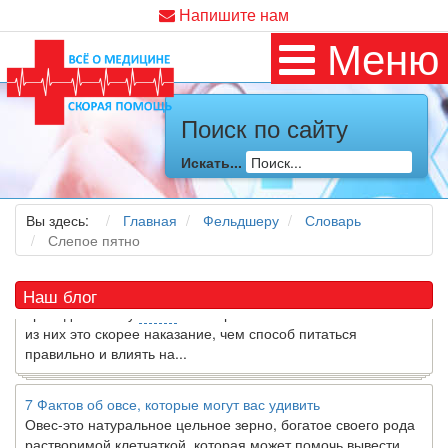
Напишите нам
Меню
Поиск по сайту
Как я заболел во время локдауна?
Это странная ситуация: вы соблюдали все меры
Искать...
предосторожности COVID-19 (вы почти все время дома),
но, тем не менее, вы каким-то образом простудились. Вы
можете задаться...
Вы здесь:
Главная
Фельдшеру
Словарь
Слепое пятно
5 причин обратить внимание на средиземноморскую диету
Как
диетолог
, я вижу, что многие причудливые диеты
Наш блог
приходят в нашу
жизнь
и быстро исчезают из нее. Многие
из них это скорее наказание, чем способ питаться
правильно и влиять на...
7 Фактов об овсе, которые могут вас удивить
Овес-это натуральное цельное зерно, богатое своего рода
растворимой клетчаткой, которая может помочь вывести