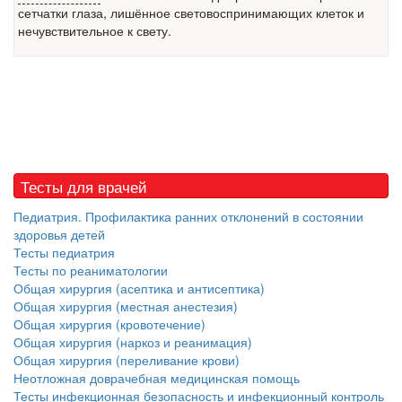
сетчатки глаза, лишённое световоспринимающих клеток и
Местная анестезия развивает кардиотоксичность
нечувствительное к свету.
Федеральная служба по
надзору в сфере
здравоохранения озвучила
тревожную статистику. Она
касаются увеличения риска
острой кардиотоксичности и
роста сопутствующих
осложнений от...
Тесты для врачей
Педиатрия. Профилактика ранних отклонений в состоянии
здоровья детей
Закон о праве родителей находиться с детьми в
Тесты педиатрия
реанимации внесен в Госдуму
Тесты по реаниматологии
Соответствующий
Общая хирургия (асептика и антисептика)
законопроект внесен в
Общая хирургия (местная анестезия)
палату на
Общая хирургия (кровотечение)
рассмотрение. Суть его
Общая хирургия (наркоз и реанимация)
заключается в
Общая хирургия (переливание крови)
нахождении одного из
Неотложная доврачебная медицинская помощь
родителей в
Тесты инфекционная безопасность и инфекционный контроль