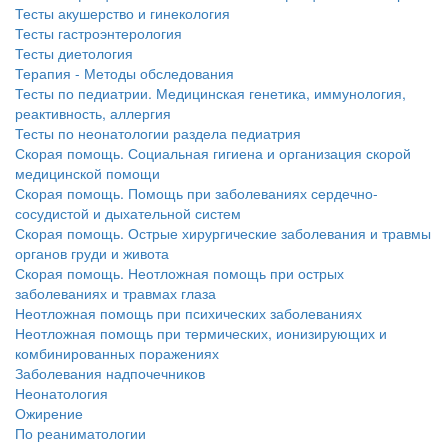
больничной палате
Тесты акушерство и гинекология
Тесты гастроэнтерология
бесплатно, в течении всего срока лечения...
Тесты диетология
Терапия - Методы обследования
Тесты по педиатрии. Медицинская генетика, иммунология,
реактивность, аллергия
Тесты по неонатологии раздела педиатрия
Скорая помощь. Социальная гигиена и организация скорой
медицинской помощи
Скорая помощь. Помощь при заболеваниях сердечно-
сосудистой и дыхательной систем
Скорая помощь. Острые хирургические заболевания и травмы
органов груди и живота
Скорая помощь. Неотложная помощь при острых
заболеваниях и травмах глаза
Неотложная помощь при психических заболеваниях
Неотложная помощь при термических, ионизирующих и
комбинированных поражениях
Заболевания надпочечников
Неонатология
Ожирение
По реаниматологии