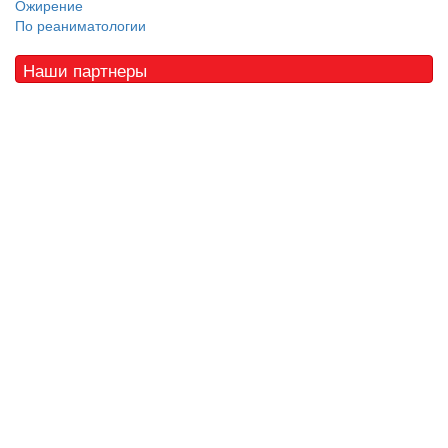
Ожирение
По реаниматологии
Наши партнеры
© 2010 - 2021 / 03-Ektb.ru
Сайт о медицине и скорой помощи
.
Все права защищены. При копировании материалов ссылка
обязательна.