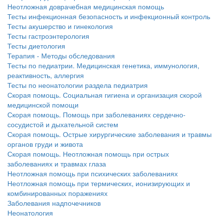
больничной палате
Неотложная доврачебная медицинская помощь
бесплатно, в течении всего срока лечения...
Тесты инфекционная безопасность и инфекционный контроль
Тесты акушерство и гинекология
Тесты гастроэнтерология
Тесты диетология
Терапия - Методы обследования
Тесты по педиатрии. Медицинская генетика, иммунология,
реактивность, аллергия
Тесты по неонатологии раздела педиатрия
Скорая помощь. Социальная гигиена и организация скорой
медицинской помощи
Скорая помощь. Помощь при заболеваниях сердечно-
сосудистой и дыхательной систем
Скорая помощь. Острые хирургические заболевания и травмы
органов груди и живота
Скорая помощь. Неотложная помощь при острых
заболеваниях и травмах глаза
Неотложная помощь при психических заболеваниях
Неотложная помощь при термических, ионизирующих и
комбинированных поражениях
Заболевания надпочечников
Неонатология