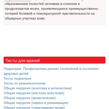
образованием полостей человека в спинном и
Местная анестезия развивает кардиотоксичность
продолговатом мозге, проявляющееся преимущественно
Федеральная служба по
потерей болевой и температурной чувствительности на
надзору в сфере
обширных участках кожи.
здравоохранения озвучила
тревожную статистику. Она
касаются увеличения риска
острой кардиотоксичности и
роста сопутствующих
осложнений от...
Тесты для врачей
Закон о праве родителей находиться с детьми в
реанимации внесен в Госдуму
Педиатрия. Профилактика ранних отклонений в состоянии
Соответствующий
здоровья детей
законопроект внесен в
Тесты педиатрия
палату на
Тесты по реаниматологии
Общая хирургия (асептика и антисептика)
рассмотрение. Суть его
Общая хирургия (местная анестезия)
заключается в
Общая хирургия (кровотечение)
нахождении одного из
Общая хирургия (наркоз и реанимация)
родителей в
Общая хирургия (переливание крови)