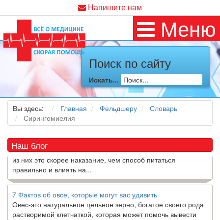
Напишите нам
Меню
Поиск по сайту
Как я заболел во время локдауна?
Это странная ситуация: вы соблюдали все меры
Искать...
предосторожности COVID-19 (вы почти все время дома),
но, тем не менее, вы каким-то образом простудились. Вы
можете задаться...
Вы здесь:
Главная
Фельдшеру
Словарь
Сирингомиелия
5 причин обратить внимание на средиземноморскую диету
Как
диетолог
, я вижу, что многие причудливые диеты
Наш блог
приходят в нашу
жизнь
и быстро исчезают из нее. Многие
из них это скорее наказание, чем способ питаться
правильно и влиять на...
7 Фактов об овсе, которые могут вас удивить
Овес-это натуральное цельное зерно, богатое своего рода
растворимой клетчаткой, которая может помочь вывести