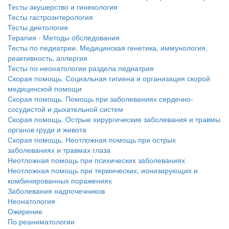
нахождении одного из
Тесты акушерство и гинекология
родителей в
Тесты гастроэнтерология
больничной палате
Тесты диетология
бесплатно, в течении всего срока лечения...
Терапия - Методы обследования
Тесты по педиатрии. Медицинская генетика, иммунология,
реактивность, аллергия
Тесты по неонатологии раздела педиатрия
Скорая помощь. Социальная гигиена и организация скорой
медицинской помощи
Скорая помощь. Помощь при заболеваниях сердечно-
сосудистой и дыхательной систем
Скорая помощь. Острые хирургические заболевания и травмы
органов груди и живота
Скорая помощь. Неотложная помощь при острых
заболеваниях и травмах глаза
Неотложная помощь при психических заболеваниях
Неотложная помощь при термических, ионизирующих и
комбинированных поражениях
Заболевания надпочечников
Неонатология
Ожирение
По реаниматологии