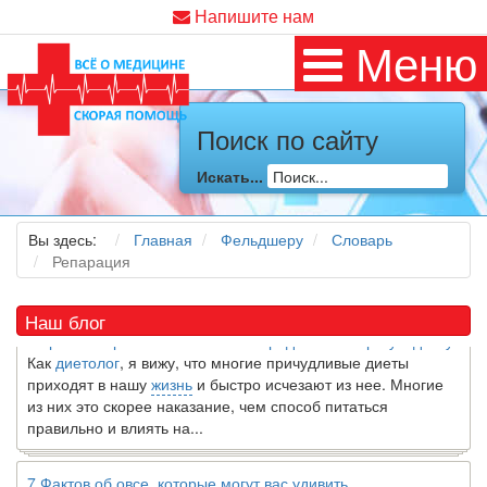
Напишите нам
Меню
Поиск по сайту
Искать...
Как я заболел во время локдауна?
Это странная ситуация: вы соблюдали все меры
предосторожности COVID-19 (вы почти все время дома),
Вы здесь:
Главная
Фельдшеру
Словарь
но, тем не менее, вы каким-то образом простудились. Вы
Репарация
можете задаться...
Наш блог
5 причин обратить внимание на средиземноморскую диету
Как
диетолог
, я вижу, что многие причудливые диеты
приходят в нашу
жизнь
и быстро исчезают из нее. Многие
из них это скорее наказание, чем способ питаться
правильно и влиять на...
7 Фактов об овсе, которые могут вас удивить