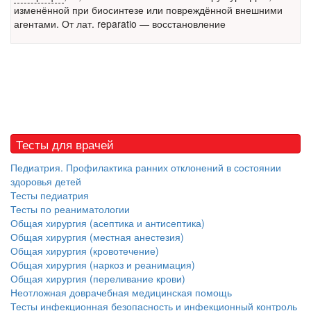
изменённой при биосинтезе или повреждённой внешними
встрече с журналистами ведущих...
агентами. От лат. reparatio — восстановление
Местная анестезия развивает кардиотоксичность
Федеральная служба по
надзору в сфере
здравоохранения озвучила
тревожную статистику. Она
касаются увеличения риска
острой кардиотоксичности и
Тесты для врачей
роста сопутствующих
осложнений от...
Педиатрия. Профилактика ранних отклонений в состоянии
здоровья детей
Тесты педиатрия
Тесты по реаниматологии
Закон о праве родителей находиться с детьми в
Общая хирургия (асептика и антисептика)
реанимации внесен в Госдуму
Общая хирургия (местная анестезия)
Соответствующий
Общая хирургия (кровотечение)
законопроект внесен в
Общая хирургия (наркоз и реанимация)
палату на
Общая хирургия (переливание крови)
рассмотрение. Суть его
Неотложная доврачебная медицинская помощь
заключается в
Тесты инфекционная безопасность и инфекционный контроль