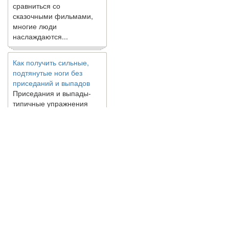
сказочными фильмами,
многие люди
наслаждаются...
Как получить сильные,
подтянутые ноги без
приседаний и выпадов
Приседания и выпады-
типичные упражнения
для укрепления мышц
нижней части тела. Хотя
они чрезвычайно
распространены, они не
могут быть безопасным
вариантом для всех.
Некоторые...
Создана программа
© 2010 - 2021 / 03-Ektb.ru
Сайт о 
предсказывающая смерть
человека с точностью
90%