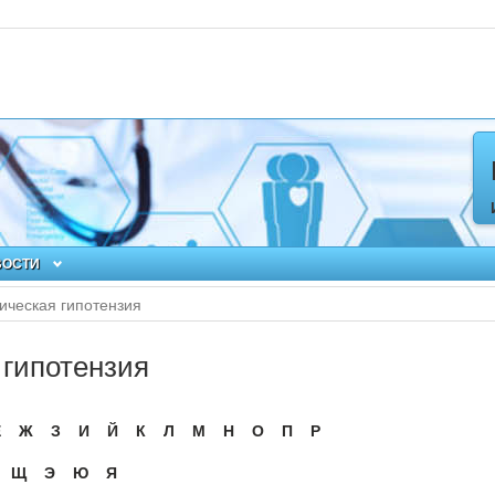
ВОСТИ
ическая гипотензия
 гипотензия
Ё
Ж
З
И
Й
К
Л
М
Н
О
П
Р
Щ
Э
Ю
Я