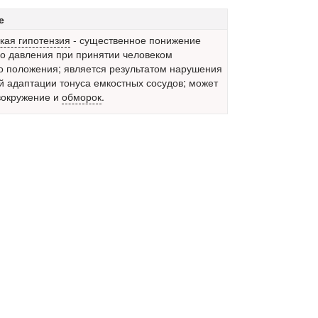
е
кая гипотензия
- существенное понижение
о давления при принятии человеком
о положения;
является результатом нарушения
 адаптации тонуса емкостных сосудов; может
вокружение и
обморок
.