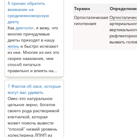
внимание на
Термин
Определени
средиземноморскую
Ортостатическая
Ортостатичес
диету
гипотензия
артериальног
Как
диетолог
, я вижу, что
вертикальног
многие причудливые
рефлекторной
диеты приходят в нашу
вызвать голо
жизнь
и быстро исчезают
из нее. Многие из них это
скорее наказание, чем
способ питаться
правильно и влиять на...
7 Фактов об овсе, которые
могут вас удивить
Овес-это натуральное
цельное зерно, богатое
своего рода растворимой
клетчаткой, которая
может помочь вывести
“плохой” низкий уровень
холестерина ЛПНП из