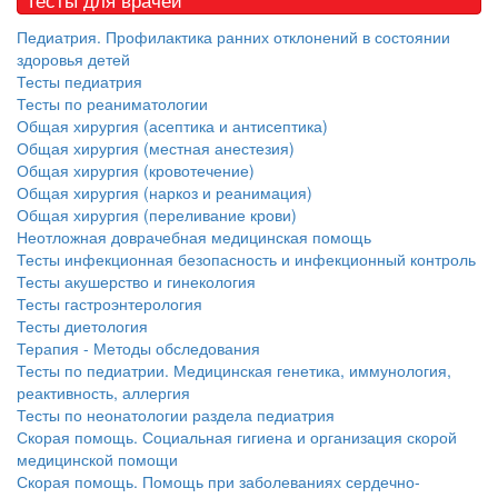
нахождении одного из
родителей в
Педиатрия. Профилактика ранних отклонений в состоянии
больничной палате
здоровья детей
Тесты педиатрия
бесплатно, в течении всего срока лечения...
Тесты по реаниматологии
Общая хирургия (асептика и антисептика)
Общая хирургия (местная анестезия)
Общая хирургия (кровотечение)
Общая хирургия (наркоз и реанимация)
Общая хирургия (переливание крови)
Неотложная доврачебная медицинская помощь
Тесты инфекционная безопасность и инфекционный контроль
Тесты акушерство и гинекология
Тесты гастроэнтерология
Тесты диетология
Терапия - Методы обследования
Тесты по педиатрии. Медицинская генетика, иммунология,
реактивность, аллергия
Тесты по неонатологии раздела педиатрия
Скорая помощь. Социальная гигиена и организация скорой
медицинской помощи
Скорая помощь. Помощь при заболеваниях сердечно-