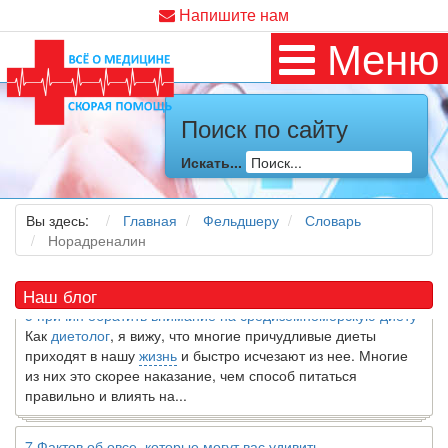
Напишите нам
Меню
Поиск по сайту
Искать...
Как я заболел во время локдауна?
Это странная ситуация: вы соблюдали все меры
предосторожности COVID-19 (вы почти все время дома),
Вы здесь:
Главная
Фельдшеру
Словарь
но, тем не менее, вы каким-то образом простудились. Вы
Норадреналин
можете задаться...
Наш блог
5 причин обратить внимание на средиземноморскую диету
Как
диетолог
, я вижу, что многие причудливые диеты
приходят в нашу
жизнь
и быстро исчезают из нее. Многие
из них это скорее наказание, чем способ питаться
правильно и влиять на...
7 Фактов об овсе, которые могут вас удивить