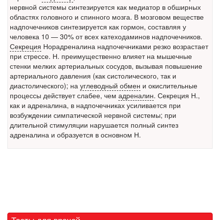
заявила об этом на
нервной системы синтезируется как медиатор в обширных
встрече с журналистами ведущих...
областях головного и спинного мозга. В мозговом веществе
надпочечников синтезируется как гормон, составляя у
Местная анестезия развивает кардиотоксичность
человека 10 — 30% от всех катеходаминов надпочечников.
Федеральная служба по
Секреция
Норадреналина надпочечниками резко возрастает
надзору в сфере
при стрессе. Н. преимущественно влияет на мышечные
здравоохранения озвучила
стенки мелких артериальных сосудов, вызывая повышение
тревожную статистику. Она
артериального давления (как систолического, так и
касаются увеличения риска
диастолического); на
углеводный обмен
и окислительные
острой кардиотоксичности и
процессы действует слабее, чем
адреналин
. Секреция Н.,
роста сопутствующих
как и адреналина, в надпочечниках усиливается при
осложнений от...
возбуждении симпатической нервной системы; при
длительной стимуляции нарушается полный синтез
адреналина и образуется в основном Н.
Закон о праве родителей находиться с детьми в
реанимации внесен в Госдуму
Соответствующий
законопроект внесен в
палату на
рассмотрение. Суть его
заключается в
Тесты для врачей