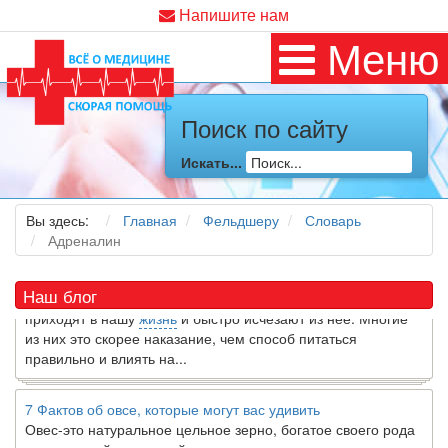
Напишите нам
Меню
Поиск по сайту
Как я заболел во время локдауна?
Это странная ситуация: вы соблюдали все меры
Искать...
предосторожности COVID-19 (вы почти все время дома),
но, тем не менее, вы каким-то образом простудились. Вы
можете задаться...
Вы здесь:
Главная
Фельдшеру
Словарь
Адреналин
5 причин обратить внимание на средиземноморскую диету
Как
диетолог
, я вижу, что многие причудливые диеты
Наш блог
приходят в нашу
жизнь
и быстро исчезают из нее. Многие
из них это скорее наказание, чем способ питаться
правильно и влиять на...
7 Фактов об овсе, которые могут вас удивить
Овес-это натуральное цельное зерно, богатое своего рода
растворимой клетчаткой, которая может помочь вывести