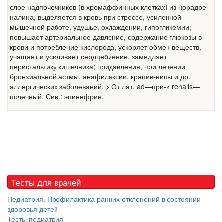
слое надпочечников (в хромаффинных клетках) из норадре-
налина; выделяется в
кровь
при стрессе, усиленной
Местная анестезия развивает кардиотоксичность
мышечной работе,
удушье
, охлаждении, гипогликемии;
Федеральная служба по
повышает
артериальное давление
, содержание глюкозы в
надзору в сфере
крови и потребление кислорода, ускоряет обмен веществ,
здравоохранения озвучила
учащает и усиливает сердцебиение, замедляет
тревожную статистику. Она
перистальтику кишечника; придавления, при лечении
касаются увеличения риска
бронхиальной астмы
, анафилаксии, крапив-ницы и др.
острой кардиотоксичности и
аллергических заболеваний. > От лат. ad—при-и renalis—
роста сопутствующих
почечный. Син.: эпинефрин.
осложнений от...
Закон о праве родителей находиться с детьми в
реанимации внесен в Госдуму
Соответствующий
законопроект внесен в
палату на
Тесты для врачей
рассмотрение. Суть его
заключается в
Педиатрия. Профилактика ранних отклонений в состоянии
нахождении одного из
здоровья детей
Тесты педиатрия
родителей в