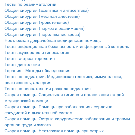
Тесты по реаниматологии
больничной палате
Общая хирургия (асептика и антисептика)
бесплатно, в течении всего срока лечения...
Общая хирургия (местная анестезия)
Общая хирургия (кровотечение)
Общая хирургия (наркоз и реанимация)
Общая хирургия (переливание крови)
Неотложная доврачебная медицинская помощь
Тесты инфекционная безопасность и инфекционный контроль
Тесты акушерство и гинекология
Тесты гастроэнтерология
Тесты диетология
Терапия - Методы обследования
Тесты по педиатрии. Медицинская генетика, иммунология,
реактивность, аллергия
Тесты по неонатологии раздела педиатрия
Скорая помощь. Социальная гигиена и организация скорой
медицинской помощи
Скорая помощь. Помощь при заболеваниях сердечно-
сосудистой и дыхательной систем
Скорая помощь. Острые хирургические заболевания и травмы
органов груди и живота
Скорая помощь. Неотложная помощь при острых