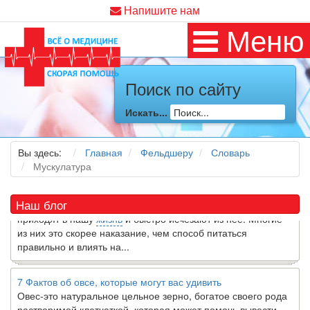
Напишите нам
Меню
Поиск по сайту
Как я заболел во время локдауна?
Это странная ситуация: вы соблюдали все меры
Искать...
предосторожности COVID-19 (вы почти все время дома),
но, тем не менее, вы каким-то образом простудились. Вы
можете задаться...
Вы здесь:
Главная
Фельдшеру
Словарь
Мускулатура
5 причин обратить внимание на средиземноморскую диету
Как
диетолог
, я вижу, что многие причудливые диеты
Наш блог
приходят в нашу
жизнь
и быстро исчезают из нее. Многие
из них это скорее наказание, чем способ питаться
правильно и влиять на...
7 Фактов об овсе, которые могут вас удивить
Овес-это натуральное цельное зерно, богатое своего рода
растворимой клетчаткой, которая может помочь вывести