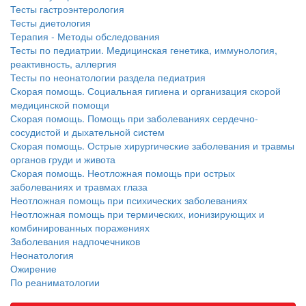
Тесты гастроэнтерология
больничной палате
Тесты диетология
бесплатно, в течении всего срока лечения...
Терапия - Методы обследования
Тесты по педиатрии. Медицинская генетика, иммунология,
реактивность, аллергия
Тесты по неонатологии раздела педиатрия
Скорая помощь. Социальная гигиена и организация скорой
медицинской помощи
Скорая помощь. Помощь при заболеваниях сердечно-
сосудистой и дыхательной систем
Скорая помощь. Острые хирургические заболевания и травмы
органов груди и живота
Скорая помощь. Неотложная помощь при острых
заболеваниях и травмах глаза
Неотложная помощь при психических заболеваниях
Неотложная помощь при термических, ионизирующих и
комбинированных поражениях
Заболевания надпочечников
Неонатология
Ожирение
По реаниматологии