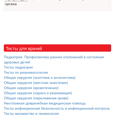
органа
Местная анестезия развивает кардиотоксичность
Федеральная служба по
надзору в сфере
здравоохранения озвучила
тревожную статистику. Она
касаются увеличения риска
острой кардиотоксичности и
роста сопутствующих
Тесты для врачей
осложнений от...
Педиатрия. Профилактика ранних отклонений в состоянии
здоровья детей
Тесты педиатрия
Закон о праве родителей находиться с детьми в
Тесты по реаниматологии
реанимации внесен в Госдуму
Общая хирургия (асептика и антисептика)
Соответствующий
Общая хирургия (местная анестезия)
законопроект внесен в
Общая хирургия (кровотечение)
палату на
Общая хирургия (наркоз и реанимация)
рассмотрение. Суть его
Общая хирургия (переливание крови)
заключается в
Неотложная доврачебная медицинская помощь
нахождении одного из
Тесты инфекционная безопасность и инфекционный контроль
родителей в
Тесты акушерство и гинекология