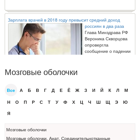
Зарплата врачей в 2018 году превысит средний доход
россиян в два раза
Глава Минздрава РФ
Вероника Скворцова
опровергла
сообщение о падении
доходов медицинских
работников в
ближайшие годы. Она
Мозговые оболочки
заявила об этом на
встрече с журналистами ведущих...
Все
А
Б
В
Г
Д
Е
Ё
Ж
З
И
Й
К
Л
М
Местная анестезия развивает кардиотоксичность
Н
О
П
Р
С
Т
У
Ф
Х
Ц
Ч
Ш
Щ
Э
Ю
Федеральная служба по
надзору в сфере
Я
здравоохранения озвучила
тревожную статистику. Она
касаются увеличения риска
Мозговые оболочки
острой кардиотоксичности и
Мозговые
оболочки
.
Анат. Соединительнотканные
роста сопутствующих