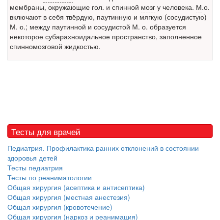
мембраны, окружающие гол. и спинной
мозг
у человека.
М
.о.
осложнений от...
включают в себя твёрдую, паутинную и мягкую (сосудистую)
М. о.; между паутинной и сосудистой М. о. образуется
некоторое субарахноидальное пространство, заполненное
спинномозговой жидкостью.
Закон о праве родителей находиться с детьми в
реанимации внесен в Госдуму
Соответствующий
законопроект внесен в
палату на
рассмотрение. Суть его
заключается в
нахождении одного из
Тесты для врачей
родителей в
больничной палате
Педиатрия. Профилактика ранних отклонений в состоянии
бесплатно, в течении всего срока лечения...
здоровья детей
Тесты педиатрия
Тесты по реаниматологии
Общая хирургия (асептика и антисептика)
Общая хирургия (местная анестезия)
Общая хирургия (кровотечение)
Общая хирургия (наркоз и реанимация)