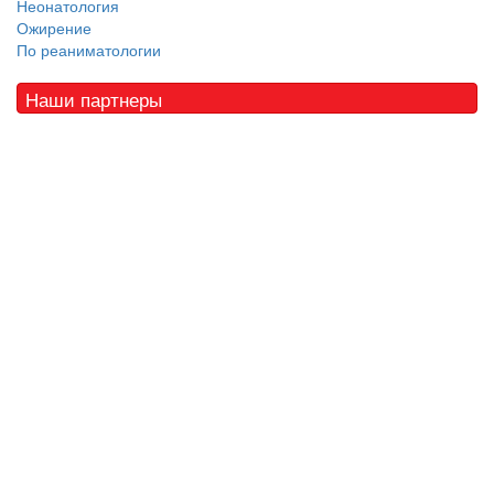
Неонатология
Ожирение
По реаниматологии
Наши партнеры
© 2010 - 2021 / 03-Ektb.ru
Сайт о медицине и скорой помощи
.
Все права защищены. При копировании материалов ссылка
обязательна.