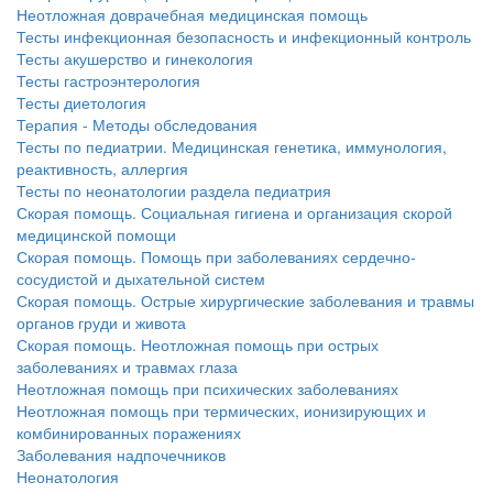
больничной палате
Неотложная доврачебная медицинская помощь
бесплатно, в течении всего срока лечения...
Тесты инфекционная безопасность и инфекционный контроль
Тесты акушерство и гинекология
Тесты гастроэнтерология
Тесты диетология
Терапия - Методы обследования
Тесты по педиатрии. Медицинская генетика, иммунология,
реактивность, аллергия
Тесты по неонатологии раздела педиатрия
Скорая помощь. Социальная гигиена и организация скорой
медицинской помощи
Скорая помощь. Помощь при заболеваниях сердечно-
сосудистой и дыхательной систем
Скорая помощь. Острые хирургические заболевания и травмы
органов груди и живота
Скорая помощь. Неотложная помощь при острых
заболеваниях и травмах глаза
Неотложная помощь при психических заболеваниях
Неотложная помощь при термических, ионизирующих и
комбинированных поражениях
Заболевания надпочечников
Неонатология