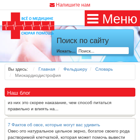
Напишите нам
Меню
Поиск по сайту
Как я заболел во время локдауна?
Это странная ситуация: вы соблюдали все меры
Искать...
предосторожности COVID-19 (вы почти все время дома),
но, тем не менее, вы каким-то образом простудились. Вы
можете задаться...
Вы здесь:
Главная
Фельдшеру
Словарь
Миокардиодистрофия
5 причин обратить внимание на средиземноморскую диету
Как
диетолог
, я вижу, что многие причудливые диеты
Наш блог
приходят в нашу
жизнь
и быстро исчезают из нее. Многие
из них это скорее наказание, чем способ питаться
правильно и влиять на...
7 Фактов об овсе, которые могут вас удивить
Овес-это натуральное цельное зерно, богатое своего рода
растворимой клетчаткой, которая может помочь вывести