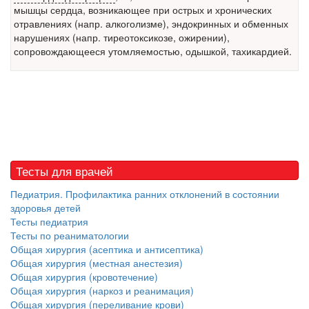
мышцы сердца, возникающее при острых и хронических
Местная анестезия развивает кардиотоксичность
отравлениях (напр. алкоголизме), эндокринных и обменных
Федеральная служба по
нарушениях (напр. тиреотоксикозе, ожирении),
надзору в сфере
сопровождающееся утомляемостью, одышкой, тахикардией.
здравоохранения озвучила
тревожную статистику. Она
касаются увеличения риска
острой кардиотоксичности и
роста сопутствующих
осложнений от...
Тесты для врачей
Закон о праве родителей находиться с детьми в
реанимации внесен в Госдуму
Педиатрия. Профилактика ранних отклонений в состоянии
Соответствующий
здоровья детей
законопроект внесен в
Тесты педиатрия
Тесты по реаниматологии
палату на
Общая хирургия (асептика и антисептика)
рассмотрение. Суть его
Общая хирургия (местная анестезия)
заключается в
Общая хирургия (кровотечение)
нахождении одного из
Общая хирургия (наркоз и реанимация)
родителей в
Общая хирургия (переливание крови)