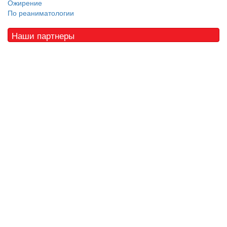
Ожирение
По реаниматологии
Наши партнеры
© 2010 - 2021 / 03-Ektb.ru
Сайт о медицине и скорой помощи
.
Все права защищены. При копировании материалов ссылка
обязательна.