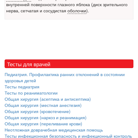
внутренней поверхности глазного яблока (диск зрительного
Местная анестезия развивает кардиотоксичность
нерва, сетчатая и сосудистая
оболочки
).
Федеральная служба по
надзору в сфере
здравоохранения озвучила
тревожную статистику. Она
касаются увеличения риска
острой кардиотоксичности и
роста сопутствующих
осложнений от...
Тесты для врачей
Педиатрия. Профилактика ранних отклонений в состоянии
здоровья детей
Закон о праве родителей находиться с детьми в
Тесты педиатрия
реанимации внесен в Госдуму
Тесты по реаниматологии
Соответствующий
Общая хирургия (асептика и антисептика)
законопроект внесен в
Общая хирургия (местная анестезия)
палату на
Общая хирургия (кровотечение)
рассмотрение. Суть его
Общая хирургия (наркоз и реанимация)
заключается в
Общая хирургия (переливание крови)
нахождении одного из
Неотложная доврачебная медицинская помощь
родителей в
Тесты инфекционная безопасность и инфекционный контроль