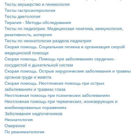
больничной палате
Тесты акушерство и гинекология
бесплатно, в течении всего срока лечения...
Тесты гастроэнтерология
Тесты диетология
Терапия - Методы обследования
Тесты по педиатрии. Медицинская генетика, иммунология,
реактивность, аллергия
Тесты по неонатологии раздела педиатрия
Скорая помощь. Социальная гигиена и организация скорой
медицинской помощи
Скорая помощь. Помощь при заболеваниях сердечно-
сосудистой и дыхательной систем
Скорая помощь. Острые хирургические заболевания и травмы
органов груди и живота
Скорая помощь. Неотложная помощь при острых
заболеваниях и травмах глаза
Неотложная помощь при психических заболеваниях
Неотложная помощь при термических, ионизирующих и
комбинированных поражениях
Заболевания надпочечников
Неонатология
Ожирение
По реаниматологии