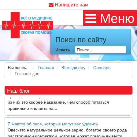
Напишите нам
Меню
Поиск по сайту
Как я заболел во время локдауна?
Это странная ситуация: вы соблюдали все меры
Искать...
предосторожности COVID-19 (вы почти все время дома),
но, тем не менее, вы каким-то образом простудились. Вы
можете задаться...
Вы здесь:
Главная
Фельдшеру
Словарь
Глазное дно
5 причин обратить внимание на средиземноморскую диету
Как
диетолог
, я вижу, что многие причудливые диеты
Наш блог
приходят в нашу
жизнь
и быстро исчезают из нее. Многие
из них это скорее наказание, чем способ питаться
правильно и влиять на...
7 Фактов об овсе, которые могут вас удивить
Овес-это натуральное цельное зерно, богатое своего рода
растворимой клетчаткой, которая может помочь вывести