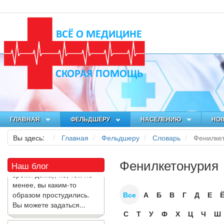
Как я заболел во время
локдауна?
ГЛАВНАЯ
ФЕЛЬДШЕРУ
НАСЕЛЕНИЮ
НО
Это странная ситуация:
Вы здесь:
Главная
Фельдшеру
Словарь
Фенилке
вы соблюдали все меры
предосторожности
COVID-19 (вы почти все
Фенилкетонурия
Наш блог
время дома), но, тем не
менее, вы каким-то
образом простудились.
Все
А
Б
В
Г
Д
Е
Вы можете задаться...
С
Т
У
Ф
Х
Ц
Ч
Ш