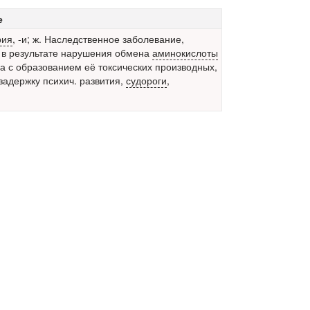
е
рия
,
-и; ж. Наследственное заболевание,
в результате нарушения обмена
аминокислоты
 с образованием её токсических производных,
адержку психич. развития,
судороги
,