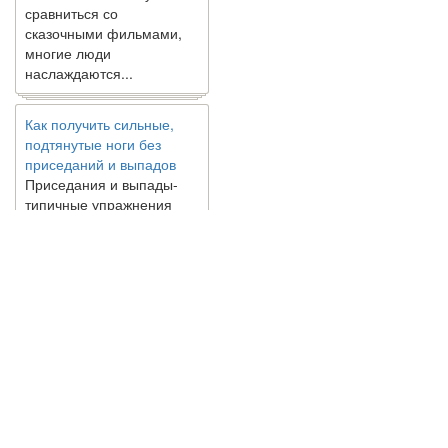
сравниться со
сказочными фильмами,
многие люди
наслаждаются...
Как получить сильные,
подтянутые ноги без
приседаний и выпадов
Приседания и выпады-
типичные упражнения
для укрепления мышц
нижней части тела. Хотя
они чрезвычайно
распространены, они не
могут быть безопасным
вариантом для всех.
Некоторые...
Создана программа
© 2010 - 2021 / 03-Ektb.ru
Сайт о 
предсказывающая смерть
человека с точностью
90%