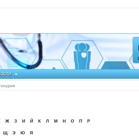
ВОСТИ
тонурия
Ё
Ж
З
И
Й
К
Л
М
Н
О
П
Р
Щ
Э
Ю
Я