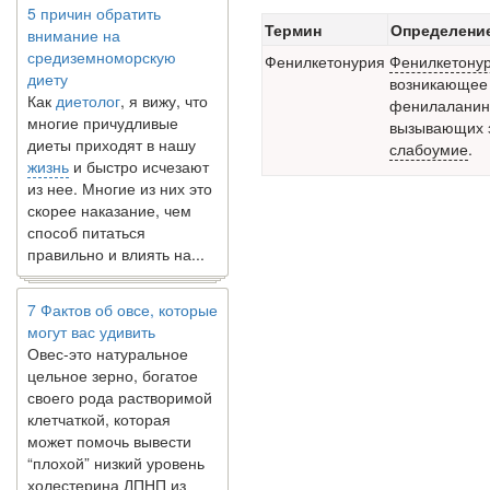
5 причин обратить
внимание на
Термин
Определени
средиземноморскую
Фенилкетонурия
Фенилкетону
диету
возникающее 
Как
диетолог
, я вижу, что
фенилаланина
многие причудливые
вызывающих з
диеты приходят в нашу
слабоумие
.
жизнь
и быстро исчезают
из нее. Многие из них это
скорее наказание, чем
способ питаться
правильно и влиять на...
7 Фактов об овсе, которые
могут вас удивить
Овес-это натуральное
цельное зерно, богатое
своего рода растворимой
клетчаткой, которая
может помочь вывести
“плохой” низкий уровень
холестерина ЛПНП из