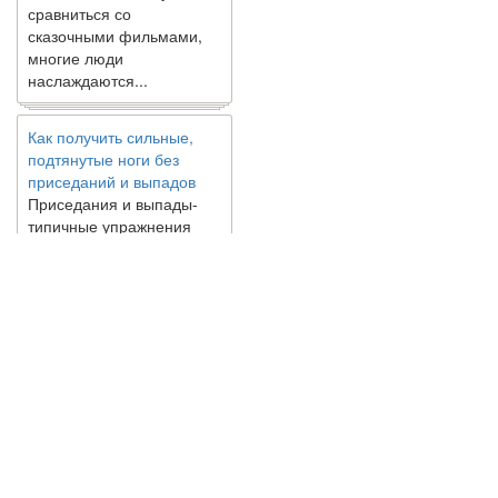
сказочными фильмами,
многие люди
наслаждаются...
Как получить сильные,
подтянутые ноги без
приседаний и выпадов
Приседания и выпады-
типичные упражнения
для укрепления мышц
нижней части тела. Хотя
они чрезвычайно
распространены, они не
могут быть безопасным
вариантом для всех.
Некоторые...
Создана программа
© 2010 - 2021 / 03-Ektb.ru
Сайт о 
предсказывающая смерть
человека с точностью
90%