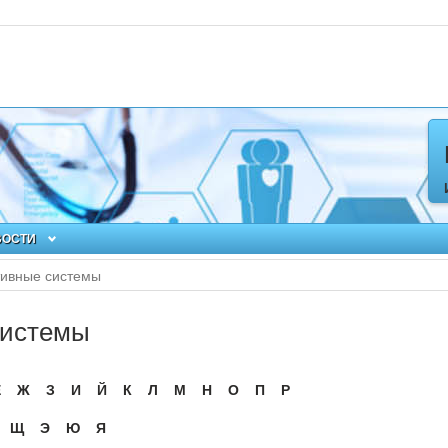
ВОСТИ
тивные системы
системы
Ё
Ж
З
И
Й
К
Л
М
Н
О
П
Р
Щ
Э
Ю
Я