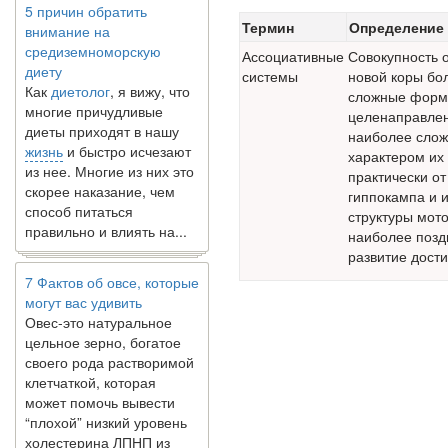
внимание на
Термин
Определение
средиземноморскую
Ассоциативные
Совокупность 
диету
системы
новой коры б
Как
диетолог
, я вижу, что
сложные форм
многие причудливые
целенаправлен
диеты приходят в нашу
наиболее слож
жизнь
и быстро исчезают
характером их
из нее. Многие из них это
практически о
скорее наказание, чем
гиппокампа и 
способ питаться
структуры мот
правильно и влиять на...
наиболее позд
развитие дости
7 Фактов об овсе, которые
могут вас удивить
Овес-это натуральное
цельное зерно, богатое
своего рода растворимой
клетчаткой, которая
может помочь вывести
“плохой” низкий уровень
холестерина ЛПНП из