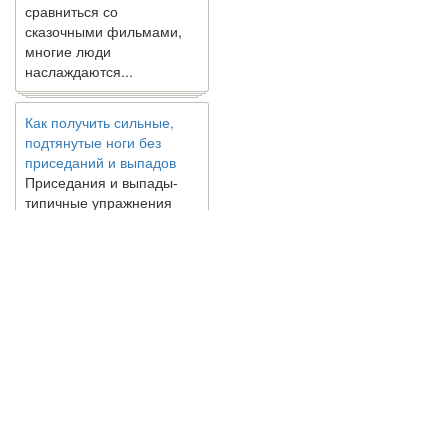
сказочными фильмами,
многие люди
наслаждаются...
Как получить сильные,
подтянутые ноги без
приседаний и выпадов
Приседания и выпады-
типичные упражнения
для укрепления мышц
нижней части тела. Хотя
они чрезвычайно
распространены, они не
могут быть безопасным
вариантом для всех.
Некоторые...
Создана программа
© 2010 - 2021 / 03-Ektb.ru
Сайт о 
предсказывающая смерть
человека с точностью
90%