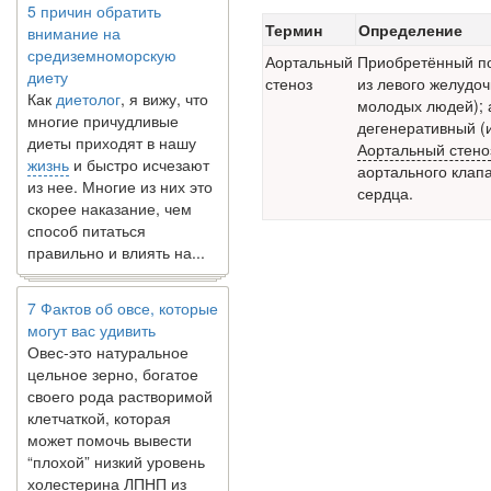
внимание на
Термин
Определение
средиземноморскую
Аортальный
Приобретённый по
диету
стеноз
из левого желудоч
Как
диетолог
, я вижу, что
молодых людей); 
многие причудливые
дегенеративный (
диеты приходят в нашу
Аортальный стено
жизнь
и быстро исчезают
аортального клап
из нее. Многие из них это
сердца.
скорее наказание, чем
способ питаться
правильно и влиять на...
7 Фактов об овсе, которые
могут вас удивить
Овес-это натуральное
цельное зерно, богатое
своего рода растворимой
клетчаткой, которая
может помочь вывести
“плохой” низкий уровень
холестерина ЛПНП из