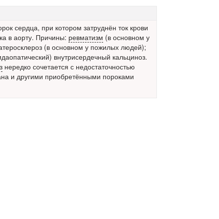
рок сердца,
при котором затруднён ток крови
ка в аорту. Причины:
ревматизм
(в основном у
атеросклероз (в основном у пожилых людей);
идаопатический) внутрисердечный кальциноз.
з
нередко сочетается с недостаточностью
ана и другими приобретёнными пороками