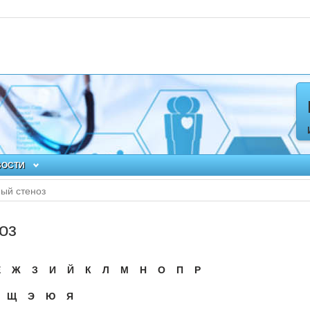
ВОСТИ
ый стеноз
оз
Ё
Ж
З
И
Й
К
Л
М
Н
О
П
Р
Щ
Э
Ю
Я