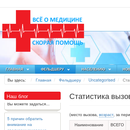
Как я заболел во время
локдауна?
Это странная ситуация:
вы соблюдали все меры
ГЛАВНАЯ
ФЕЛЬДШЕРУ
НАСЕЛЕНИЮ
НО
предосторожности
COVID-19 (вы почти все
Вы здесь:
Главная
Фельдшеру
Uncategorised
Ста
время дома), но, тем не
менее, вы каким-то
Статистика вызо
образом простудились.
Наш блог
Вы можете задаться...
5 причин обратить
(место вызова,
возраст
, за пер
внимание на
Наименование
ВСЕГО
средиземноморскую