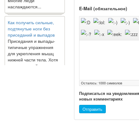
наслаждаются...
E-Mail (обязательное)
Как получить сильные,
подтянутые ноги без
приседаний и выпадов
Приседания и выпады-
типичные упражнения
для укрепления мышц
нижней части тела. Хотя
они чрезвычайно
распространены, они не
могут быть безопасным
вариантом для всех.
Осталось:
1000
символов
Некоторые...
Подписаться на уведомления
новых комментариях
Создана программа
предсказывающая смерть
Отправить
человека с точностью
90%