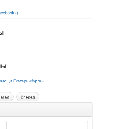
acebook (
)
ы
лы
омощи Екатеринбурга -
азад
Вперёд