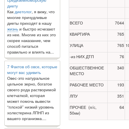
диету
Как
диетолог
, я вижу, что
многие причудливые
диеты приходят в нашу
ВСЕГО
7044
жизнь
и быстро исчезают
из нее. Многие из них это
КВАРТИРА
765
скорее наказание, чем
способ питаться
УЛИЦА
765
1
правильно и влиять на...
-из НИХ ДТП
76
7 Фактов об овсе, которые
ОБШЕСТВЕННОЕ
340
могут вас удивить
МЕСТО
Овес-это натуральное
цельное зерно, богатое
РАБОЧЕЕ МЕСТО
193
своего рода растворимой
клетчаткой, которая
ЛПУ
351
может помочь вывести
“плохой” низкий уровень
ПРОЧЕЕ (п/с,
64
холестерина ЛПНП из
50км)
вашего организма....