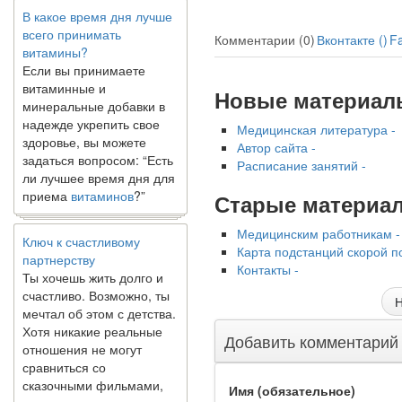
В какое время дня лучше
всего принимать
витамины?
Комментарии (0)
Вконтакте (
)
F
Если вы принимаете
витаминные и
минеральные добавки в
Новые материал
надежде укрепить свое
здоровье, вы можете
Медицинская литература -
задаться вопросом: “Есть
Автор сайта -
ли лучшее время дня для
Расписание занятий -
приема
витаминов
?”
Старые материа
Ключ к счастливому
Медицинским работникам -
партнерству
Карта подстанций скорой п
Ты хочешь жить долго и
Контакты -
счастливо. Возможно, ты
мечтал об этом с детства.
Н
Хотя никакие реальные
отношения не могут
Добавить комментарий
сравниться со
сказочными фильмами,
многие люди
Имя (обязательное)