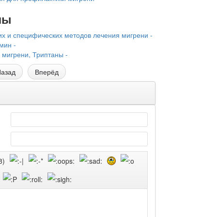
лы
 и спец­ифических методов лечения мигрени -
мин -
 мигрени, Триптаны -
азад
Вперёд