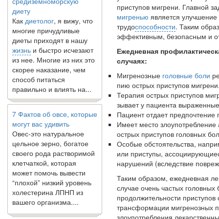
диету
приступов мигрени. Главной за
Как
диетолог
, я вижу, что
мигренью
является улучшение 
многие причудливые
трудо­
способности
. Таким обра
диеты приходят в нашу
эффективным, безопасным и от
жизнь
и быстро исчезают
из нее. Многие из них это
Ежедневная профилактичес
скорее наказание, чем
случаях:
способ питаться
Мигренозные
головные боли
ре
правильно и влиять на...
пию острых приступов мигрени
Терапия острых приступов миг
зывает у пациента выраженные
7 Фактов об овсе, которые
Пациент отдает предпочтение 
могут вас удивить
Имеет место злоупотребление 
Овес-это натуральное
острых приступов головных бол
цельное зерно, богатое
Особые обстоятельства, напри
своего рода растворимой
или приступы, ассоциирующиеся
клетчаткой, которая
нарушений (вследствие поврежд
может помочь вывести
“плохой” низкий уровень
Таким образом, ежедневная ле
холестерина ЛПНП из
случае очень частых головных 
вашего организма....
продолжительности приступов 
трансформации мигренозных пр
злоупотребления лекарственн