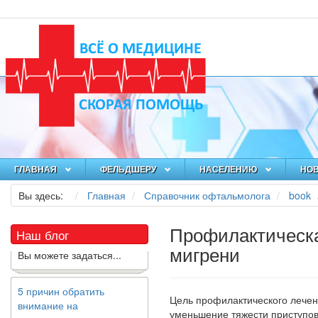
Как я заболел во время
локдауна?
Это странная ситуация:
вы соблюдали все меры
предосторожности
ГЛАВНАЯ
ФЕЛЬДШЕРУ
НАСЕЛЕНИЮ
НО
COVID-19 (вы почти все
Вы здесь:
Главная
Справочник офтальмолога
book
время дома), но, тем не
менее, вы каким-то
образом простудились.
Профилактическа
Наш блог
Вы можете задаться...
мигрени
5 причин обратить
внимание на
Цель профилактического лечен
средиземноморскую
умень­шение тяжести приступо