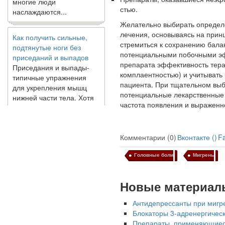
наслаждаются...
стью.
Желательно выбирать определе
Как получить сильные,
лечения, основы­ваясь на при
подтянутые ноги без
стремиться к сохранению бала
приседаний и выпадов
по­тенциальными побочными э
Приседания и выпады-
препарата эффектив­ность тера
типичные упражнения
комплаентностью) и учитывать
для укрепления мышц
пациента. При тщательном выб
нижней части тела. Хотя
потенциальные лекарствен­ные 
они чрезвычайно
частота появления и выраженн
распространены, они не
могут быть безопасным
вариантом для всех.
Комментарии (0)
Вконтакте (
)
F
Некоторые...
Головные боли
Мигрень
Создана программа
предсказывающая смерть
Новые материал
человека с точностью
90%
Антидепрессанты при мигре
Блокаторы 3-адренергическ
Препараты, применяющиеся