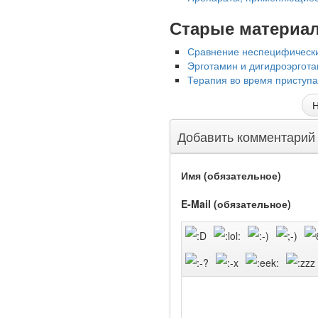
Старые материа
Сравнение неспецифических
Эрготамин и дигидроэргота
Терапия во время приступа
Ученые из
Стэнфордского
Н
университета
разработали программу
Добавить комментарий
предсказывающую
смерть человека с
высокой точностью.
Имя (обязательное)
E-Mail (обязательное)
Зарплата врачей в 2018
году превысит средний
доход россиян в два раза