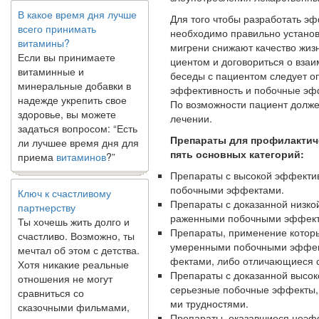
В какое время дня лучше
всего принимать
Для того чтобы разработать э
витамины?
необходимо правильно устано
Если вы принимаете
мигрени снижают качество жизн
витаминные и
циентом и договориться о взаи
минеральные добавки в
беседы с пациен­том следует о
надежде укрепить свое
эффективность и побочные эфф
здоровье, вы можете
По возможности пациент должен
задаться вопросом: “Есть
лечении.
ли лучшее время дня для
Препараты для профилактиче
приема
витаминов
?”
пять основных категорий:
Препараты с высокой эффекти
Ключ к счастливому
побочными эффектами.
партнерству
Препараты с доказанной низко
Ты хочешь жить долго и
раженными побочными эффект
счастливо. Возможно, ты
Препараты, применение которых
мечтал об этом с детства.
умеренными побочными эффект
Хотя никакие реальные
фектами, либо отличающиеся 
отношения не могут
Препараты с доказанной высок
сравниться со
серьезные побочные эффекты,
сказочными фильмами,
ми трудностями.
многие люди
Препараты, оказавшиеся неэфф