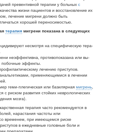
дачей превентивной терапии у боль­ных
с
качества жизни пациентов и восстановление их
зом, лечение мигрени должно быть
­личаться хорошей переносимостью.
кая
терапия
ми­грени показана в следующих
цидиви­руют несмотря на специфическую тера­
.
рени не­эффективна, противопоказана или вы­
 побоч­ные эффекты.
профилак­тическому лечению приступов.
анальге­тиками, применяющимися в лечении
ей.
мер геми-плегическая или базилярная
мигрень
,
 с ри­ском развития стойких неврологиче­ских
е­ния мозга).
карственная терапия часто рекомендуется в
болей, нарастания частоты или
со време­нем, при имеющемся риске
иступов в ежедневные голов­ные боли и
ыми препаратами.