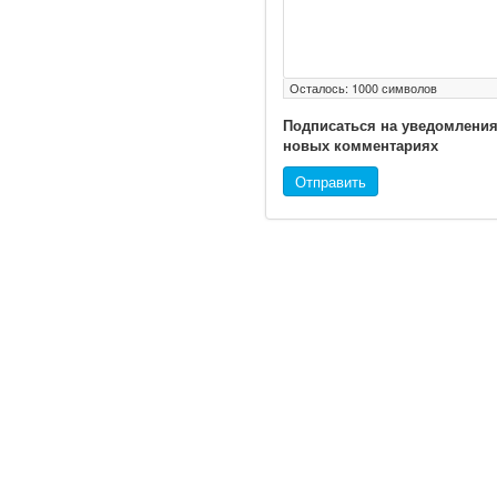
Глава Минздрава РФ
Вероника Скворцова
опровергла сообщение о
Осталось:
1000
символов
падении доходов
медицинских работников
Подписаться на уведомления
в ближайшие годы. Она
новых комментариях
заявила об этом на
Отправить
встрече с журналистами
ведущих...
Местная анестезия
развивает
кардиотоксичность
© 2010 - 2021 / 03-Ektb.ru
Сайт о 
Федеральная служба по