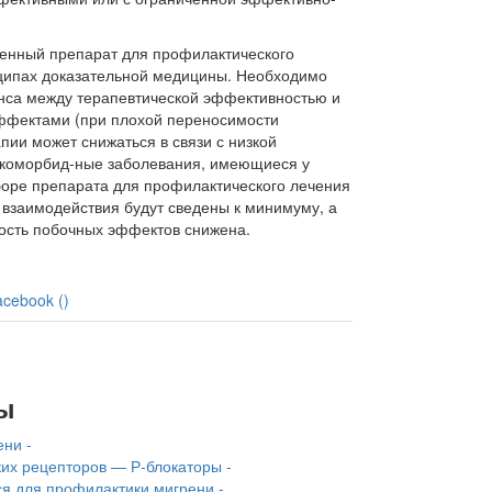
нный препа­рат для профилактического
нципах доказательной медицины. Необходимо
нса между терапевтической эффективностью и
ффектами (при плохой переносимости
пии может снижаться в связи с низ­кой
 коморбид-ные заболевания, имеющиеся у
оре препарата для профилак­тического лечения
взаимодействия будут сведены к мини­муму, а
ость побочных эффектов снижена.
acebook (
)
ы
ни -
их рецеп­торов — Р-блокаторы -
 для профилактики мигрени -