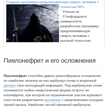
точностью 90%
Ученые из
Стэнфордского
университета
разработали программу
предсказывающую
смерть человека с
высокой точностью.
Зарплата врачей в 2018 году превысит средний доход
Пиелонефрит и его осложнения
россиян в два раза
Глава Минздрава РФ
Вероника Скворцова
опровергла
Пиелонефрит
способен давать разнообразные осложне­ния,
сообщение о падении
но наиболее типичны из них карбункул почки и вторич­ный
доходов медицинских
уретрит
(при нисходящей инфекции). Под карбункулом почки
работников в
понимается гнойно-некротическая форма острого пи­
ближайшие годы. Она
елонефрита, при которой на ограниченном участке корково­го
заявила об этом на
слоя почки разрастается
нагноение
с омертвлением сосед­них
встрече с журналистами ведущих...
тканей органа. Наиболее частой причиной карбункула