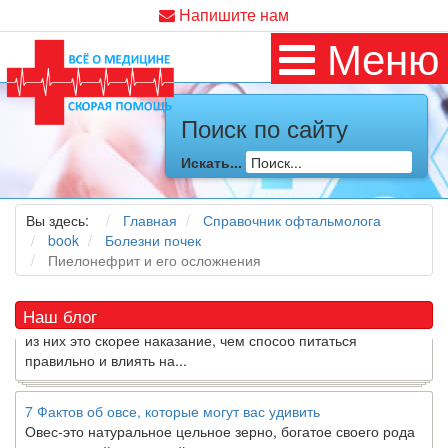
Напишите нам
Меню
Поиск по сайту
Как я заболел во время локдауна?
Это странная ситуация: вы соблюдали все меры
Искать...
предосторожности COVID-19 (вы почти все время дома),
но, тем не менее, вы каким-то образом простудились. Вы
можете задаться...
Вы здесь:
Главная
Справочник офтальмолога
book
Болезни почек
Пиелонефрит и его осложнения
5 причин обратить внимание на средиземноморскую диету
Как
диетолог
, я вижу, что многие причудливые диеты
приходят в нашу
жизнь
и быстро исчезают из нее. Многие
Наш блог
из них это скорее наказание, чем способ питаться
правильно и влиять на...
7 Фактов об овсе, которые могут вас удивить
Овес-это натуральное цельное зерно, богатое своего рода
растворимой клетчаткой, которая может помочь вывести