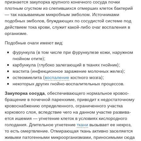
признается закупорка крупного конечного сосуда почки
плотным сгустком из слепившихся отмерших клеток бакте­рий
Местная анестезия развивает кардиотоксичность
— так называемым микробным эмболом. Источниками
Федеральная служба по
подобных эмболов, блуждающих по сосудистой системе под
надзору в сфере
действием тока крови, служит какой-либо очаг воспаления в
здравоохранения озвучила
организме.
тревожную статистику. Она
касаются увеличения риска
Подобные очаги имеют вид:
острой кардиотоксичности и
фурункула (в том числе при фурункулезе кожи, наруж­ном
роста сопутствующих
гнойном отите);
осложнений от...
карбункула (глубоко залегающий в тканях гнойник);
мастита (инфекционное заражение молочных желез);
остеомиелита (
воспаление
костного мозга);
некоторых других гнойно-воспалительных процессов.
Закон о праве родителей находиться с детьми в
реанимации внесен в Госдуму
Закупорка сосуда
, обеспечивающего нормальное кровоо­
Соответствующий
бращение в почечной паренхиме, приводит к недостаточно­му
законопроект внесен в
кровоснабжению определенного, ограниченного участка
палату на
коркового слоя, вследствие чего на данном участке развива­
рассмотрение. Суть его
ется ишемия — угнетение клеток в условиях кислородного
заключается в
голодания. Длительное угнетение
ткани
вызывает ее некроз,
то есть омертвление. Отмирающая ткань активно заселяется
нахождении одного из
живыми патогенными микроорганизмами, приносимыми сюда
родителей в