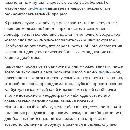
гематогенным путем (с кровью), вслед за эмболом. Ге­
больничной палате
матогенная
инфекция
вызывает в некротическом очаге
бесплатно, в течении всего срока лечения...
гнойно-воспалительный процесс.
В редких случаях карбункул развивается также вслед­ствие
слияния мелких гнойничков при апостематозном пие­
лонефрите или вследствие сдавления конечного сосуда кор­
кового слоя почки гнойно-воспалительным инфильтратом.
Необходимо отметить, что вероятность гнойного осложне­ния
возрастает для урологических больных, страдающих са­
харным диабетом.
Карбункул может быть одиночным или множественным; чаще
всего он включает в себя большое число мелких
гной
­ничков,
рассеянных в корковом слое у самой поверхности органа, над
которой он слегка приподнимается. Глубокое проникновение
карбункула в корковый слой и даже в мозго­вой слой почки
вполне возможно и неоднократно наблюда­лось, но это
сравнительно редкий случай течения болезни.
Множественный карбункул способен в процессе роста почти
полностью разрушить паренхиму почки, что наиболее ти­пично
для больных пиелонефритом пожилого и старческого
возраста. Величина карбункула разнится в разных случаях.