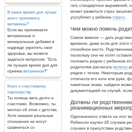
гать стандартных выражений, н
В какое время дня лучше
может раз­виться страх засыпа
всего принимать
усугубляет у ребенка
стресс
.
витамины?
Если вы принимаете
Чем можно помочь роди
витаминные и
минеральные добавки в
Самое важное — дать родстве
надежде укрепить свое
време­ни, даже если для этого
здоровье, вы можете
спокойное место. Родственника
задаться вопросом: “Есть
поскольку они не хотят оставл
ли лучшее время дня для
положить рядом с ребенком ег
приема
витаминов
?”
родителям расчесать
волосы
ре
рядом с телом. Некоторым роди
отпечаток его ноги или руки, 
Ключ к счастливому
памятные знаки, найдите возм
партнерству
документацией на случай, если
Ты хочешь жить долго и
счастливо. Возможно, ты
Должны ли родственники
мечтал об этом с детства.
реанимационных меропр
Хотя никакие реальные
отношения не могут
Однозначного ответа на этот во
сравниться со
Робин­сон изучил 25 случаев 
сказочными фильмами,
случаях в присутствии родствен