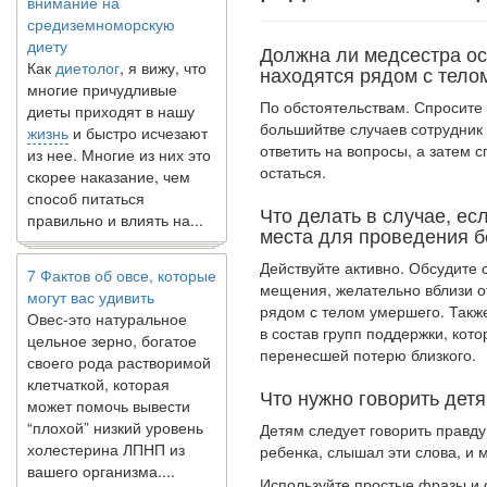
средиземноморскую
диету
Как
диетолог
, я вижу, что
Должна ли медсестра ос
многие причудливые
находятся ря­дом с тело
диеты приходят в нашу
По обстоятельствам. Спросите 
жизнь
и быстро исчезают
большийтве случаев сотрудник 
из нее. Многие из них это
ответить на вопросы, а затем 
скорее наказание, чем
остаться.
способ питаться
правильно и влиять на...
Что делать в случае, е
места для проведе­ния 
7 Фактов об овсе, которые
Действуйте активно. Обсудите 
могут вас удивить
мещения, желательно вблизи о
Овес-это натуральное
рядом с те­лом умершего. Такж
цельное зерно, богатое
в состав групп поддержки, кот
своего рода растворимой
перенесшей потерю близкого.
клетчаткой, которая
может помочь вывести
Что нужно говорить дет
“плохой” низкий уровень
холестерина ЛПНП из
Детям следует говорить правд
вашего организма....
ребен­ка, слышал эти слова, и
Используйте простые фразы и 