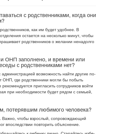
таваться с родственниками, когда они
м?
родственников, как им будет удобнее. В
отделения остается на несколько минут, чтобы
спрашивает родственников о желании ненадолго
сли ОНП заполнено, и времени или
беседы с родственниками нет?
с администрацией возможность найти другие по­
т ОНП, где родственники могли бы побыть
е рекомендуется пригласить сотрудников войти
орая при необходимости будет рядом с семьей,
ям, потерявшим любимого человека?
у. Важно, чтобы взрослый, сопровождающий
 мог впоследствии повторить объяснение.
обращайтесь к ребенку лично. Старайтесь избе­