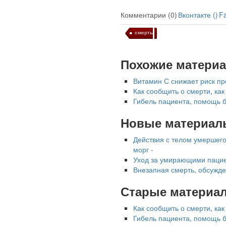
Комментарии (0)
Вконтакте (
)
F
смерть
Похожие матери
Ученые из
Стэнфордского
Витамин С снижает риск пр
университета
Как сообщить о смерти, как
разработали программу
Гибель пациента, помощь б
предсказывающую
Новые материал
смерть человека с
высокой точностью.
Действия с телом умершего
морг -
Зарплата врачей в 2018
Уход за умирающими пациен
году превысит средний
Внезапная смерть, обсужде
доход россиян в два раза
Старые материа
Как сообщить о смерти, как
Гибель пациента, помощь б