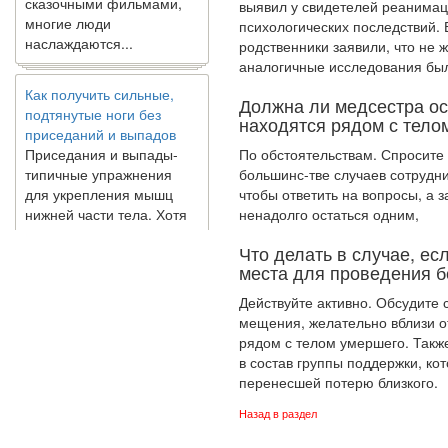
многие люди
выявил у сви­детелей реанима
наслаждаются...
психологических последствий.
родственники заявили, что не 
аналогичные исследования был
Как получить сильные,
подтянутые ноги без
Должна ли медсестра ос
приседаний и выпадов
находятся рядом с тело
Приседания и выпады-
типичные упражнения
По обстоятельствам. Спросите 
для укрепления мышц
большинс-тве случаев сотрудни
нижней части тела. Хотя
чтобы ответить на вопросы, а 
они чрезвычайно
ненадолго остаться одним,
распространены, они не
Что делать в случае, е
могут быть безопасным
места для проведения б
вариантом для всех.
Некоторые...
Действуйте активно. Обсудите 
мещения, желательно вблизи о
рядом с те­лом умершего. Такж
Создана программа
в состав группы поддержки, ко
предсказывающая смерть
перенесшей потерю близкого.
человека с точностью
90%
Назад в раздел