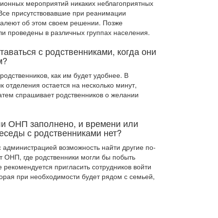
ционных мероприятий никаких неблагоприятных
 Все присутствовавшие при реанимации
жалеют об этом своем решении. Позже
и проведе­ны в различных группах населения.
таваться с родственниками, когда они
м?
родственников, как им будет удобнее. В
к отделения остается на несколько минут,
затем спрашивает родственников о желании
сли ОНП заполнено, и времени или
еседы с родственниками нет?
с администрацией возможность найти другие по­
т ОНП, где родственники могли бы побыть
е рекомендуется пригласить сотрудников войти
торая при необходимости будет рядом с семьей,