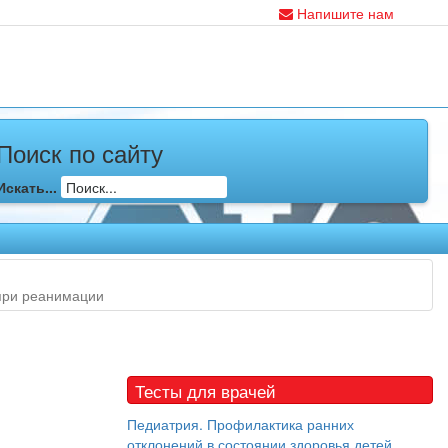
Напишите нам
Поиск по сайту
Искать...
 при реанимации
Тесты для врачей
Педиатрия. Профилактика ранних
отклонений в состоянии здоровья детей