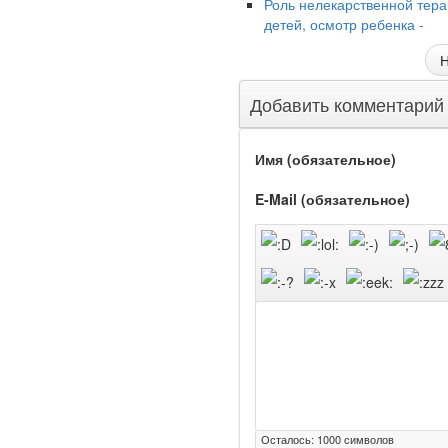
Роль нелекарственной тера
детей, осмотр ребенка -
Глава Минздрава РФ
Н
Вероника Скворцова
опровергла сообщение о
Добавить комментарий
падении доходов
медицинских работников
в ближайшие годы. Она
Имя (обязательное)
заявила об этом на
встрече с журналистами
E-Mail (обязательное)
ведущих...
Местная анестезия
развивает
кардиотоксичность
Осталось:
1000
символов