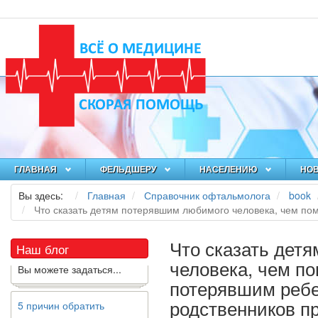
Как я заболел во время
локдауна?
Это странная ситуация:
вы соблюдали все меры
ГЛАВНАЯ
ФЕЛЬДШЕРУ
НАСЕЛЕНИЮ
НО
предосторожности
Вы здесь:
Главная
Справочник офтальмолога
book
COVID-19 (вы почти все
Что сказать детям потерявшим любимого человека, чем по
время дома), но, тем не
менее, вы каким-то
образом простудились.
Что сказать дет
Наш блог
Вы можете задаться...
человека, чем п
потерявшим ребе
5 причин обратить
родственников п
внимание на