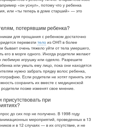
апример «он уснул», потому что у ребенка
ния, или «ты теперь в доме старший» — это
телям, потерявшим ребенка?
нникам для прощания с ребенком достаточно
 придется перевезти
тело
из ОНП в более
м бывает очень тяжело уйти от тела умершего,
ять его в морге одного. Иногда родители желают
о любимую игрушку или одеяло. Разрешите
бенка или умыть ему лицо, пока они находятся
телям нуж­но забрать прядку волос ребенка,
фотографию. Если родители не хотят принять эти
ожность сохранить их вместе с медицинской
 родители позже изменят свое мнение.
 присутствовать при
иятиях?
прос до сих пор не получено. В 1998 году
реанимационных мероприятий, проведенных в 13
ников и в 12 случаях — в их отсутствие, и не